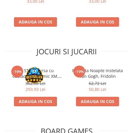
33,00 Lei
33,00 Lei
Disney Lorcana
Altered
ADAUGA IN COS
ADAUGA IN COS
Star Wars Unlimited
UniVersus CCG
Neverrift TCG
JOCURI SI JUCARII
Riftbound League of Legends TCG
Hololive
Magic The Gathering TCG
Kit STEM Cursa cu
Flasneta Noapte instelata
-19%
-19%
obstacole Dynamic XM,
Van Gogh, Fridolin
One Piece Card Game
Fischertechnik
362,88 Lei
62,72 Lei
Colectii Oficiale Topps si Panini si
293,93 Lei
50,80 Lei
altele
ADAUGA IN COS
ADAUGA IN COS
Final Fantasy
Grand Archive TCG
Alte TCG-uri
BOARD GAMES
Carti singles