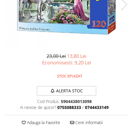
Battletech
Final Girl - solo game
Miniaturi Arkham Horror
Miniaturi HEROCLIX
Accesorii pentru boardgames
Protectii carti (Sleeves)
23,00 Lei
13,80 Lei
Playmats
Economisesti:
9,20
Lei
Deck Boxes/Cutii pentru carti
STOC EPUIZAT
Portofolii/ Clasoare pentru carti
The Army Painter
ALERTA STOC
Organizatoare
Zaruri
Cod Produs:
5904438013098
Ai nevoie de ajutor?
0755088333
/
0744433149
Carti
Carti de joc
Adauga la Favorite
Cere informatii
Alte produse Hobby