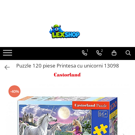
Toate Produsele
Board Games
Games Workshop
Board Games
1
2
Extensii boardgames
Puzzle 120 piese Printesa cu unicorni 13098
Card Games (jocuri cu carti)
Extensii card games
Jocuri pentru toata familia
-40%
Party Games (jocuri de petrecere)
Jocuri pentru copii
Smart Games
Puzzle-uri logice
Jocuri cu miniaturi