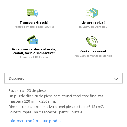
Merch Lex Hobby Store
Pop Culture
Sepci
Transport Gratuit!
Livrare rapida !
Tricouri
Pentru comenzi peste 200 lei
In EasyBox/Domiciliu
Postere
Geek Stuff
Acceptam carduri culturale,
Contacteaza-ne!
cadou, sociale si didactice!
Figurine
Preluam comenzi telefonice
Edenred/ UP/ Pluxee
Cani/Pahare
Brelocuri
Descriere
Plusuri si papusi
Decoratiuni
Puzzle cu 120 de piese
Un puzzle din 120 de piese care atunci cand este finalizat
Carti
masoara 320 mm x 230 mm.
Fesuri
Dimensiunea aproximativa a unei piese este de 6.13 cm2.
Folositi impreuna cu accesorii pentru puzzle.
Studio Ghibli/My Neighbor
Totoro/Kiki etc
Informatii conformitate produs