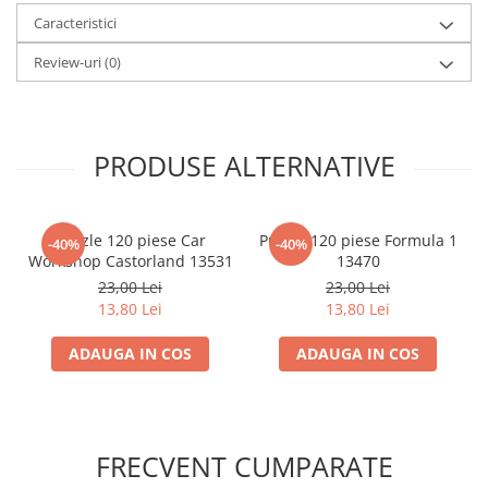
Minecraft
Caracteristici
Carnetele
Review-uri
(0)
Dragon Ball
Pokemon
One Piece
PRODUSE ALTERNATIVE
Lord of The Rings
Naruto Shippuden
Puzzle 120 piese Car
Puzzle 120 piese Formula 1
-40%
-40%
Sailor Moon
Workshop Castorland 13531
13470
Harry Potter
23,00 Lei
23,00 Lei
13,80 Lei
13,80 Lei
Star Trek
Fallout
ADAUGA IN COS
ADAUGA IN COS
Stranger Things
Collectibles
KPop Demon Hunters
FRECVENT CUMPARATE
Retro Arcade – Jocuri, Console si