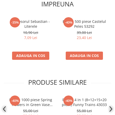
IMPREUNA
Accesorii Clasice
Book Nooks
Hello Kitty - Produse Oficiale
Profesorul Sebastian -
Puzzle 500 piese Castelul
-35%
-40%
Sanrio
Literele
Peles 53292
10,90 Lei
39,00 Lei
Comic Books (Benzi Desenate)
7,09 Lei
23,40 Lei
Trading Card Games
DragonBallZ
Yu-Gi-Oh!
ADAUGA IN COS
ADAUGA IN COS
Yu Gi Oh
Pokemon TCG
Accesorii TCG
PRODUSE SIMILARE
Digimon Card Game
Cardfight!! Vanguard
Puzzle 1000 piese Spring
Puzzle 4 in 1 (8+12+15+20
-40%
-40%
Weis Schwarz
Flowers in Green Vase
piese) Funny Trains 43033
104567
55,00 Lei
55,00 Lei
Flesh and Blood