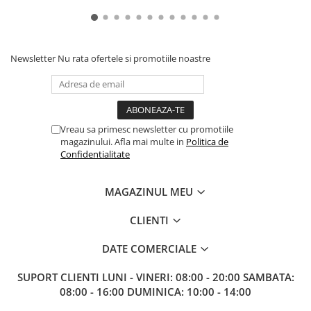
Paints & Tools
Starter Sets
Newsletter
Nu rata ofertele si promotiile noastre
Books and Codex
Accesorii
Figurine
Star Wars figurine
Vreau sa primesc newsletter cu promotiile
magazinului. Afla mai multe in
Politica de
Friday The 13th
Confidentialitate
Marvel Univers
Figurine diverse
MAGAZINUL MEU
DC Univers
CLIENTI
FUNKO POP!
DATE COMERCIALE
One Piece
Dragon Ball
SUPORT CLIENTI
LUNI - VINERI: 08:00 - 20:00 SAMBATA:
08:00 - 16:00 DUMINICA: 10:00 - 14:00
Anime