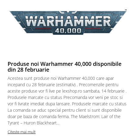
Puzzle 3D
Puzzle 8000 piese
Puzzle 150 piese
Puzzle 1000 piese fluorescent
Puzzle din lemn
Mandala
Puzzle 24 piese
Produse noi Warhammer 40,000 disponibile
din 28 februarie
Puzzle-uri metalice si logice
Acestea sunt produse noi Warhammer 40,000 care apar
Puzzle 3 in 1
incepand cu 28 februarie (estimativ) . Precomenzile pentru
Puzzle 350 piese
aceste produse vor fi live pe lexshop.ro sambata, 14 februarie .
Produsele marcate cu status Precomanda vor veni pe stoc si
Puzzle 275 piese
vor fi livrate imediat dupa lansare. Produsele marcate cu status
Puzzle 550 piese
La comanda se aduc special pentru client si sunt disponibile
doar pe baza de comanda ferma. The Maelstrom: Lair of the
Warhammer
Tyrant – Huron Blackheart...
Warhammer 40K
Citeste mai mult
Age of Sigmar