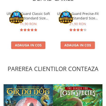
Riftbound singles
Gundam TCG
Ultimate Guard Classic Soft
Ultimate Guard Precise-Fit
Sleeves Standard Size
Sleeves Standard Size
Puzzle
Transparent (100)
Transparent (100)
11,90 RON
21,90 RON
Puzzle 1000 piese
Accesorii pentru puzzle
Puzzle 3000 piese
ADAUGA IN COS
ADAUGA IN COS
Puzzle 2000 piese
Puzzle 1500 piese
Puzzle 20 piese
PAREREA CLIENTILOR CONTEAZA
Puzzle 60 piese
Puzzle 4 in 1
Puzzle 40 piese
Puzzle 30 piese
Puzzle 120 piese
Puzzle 260 piese