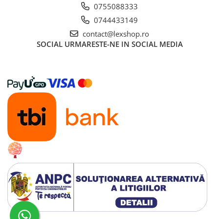
Gundam
0755088333
Accesorii Gundam
0744433149
Transformers
contact@lexshop.ro
SOCIAL
URMARESTE-NE IN SOCIAL MEDIA
Modele Revell
Figurine NECA
D&D si Alte RPG
Manuale
Figurine
Altele
Screens
Nolzur
Premium
Board games
Harti
Teren