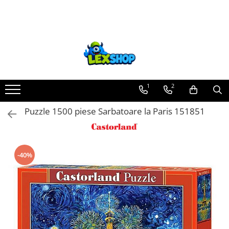
Toate Produsele
Board Games
Games Workshop
Board Games
1
2
Extensii boardgames
Puzzle 1500 piese Sarbatoare la Paris 151851
Card Games (jocuri cu carti)
Extensii card games
Jocuri pentru toata familia
-40%
Party Games (jocuri de petrecere)
Jocuri pentru copii
Smart Games
Puzzle-uri logice
Jocuri cu miniaturi