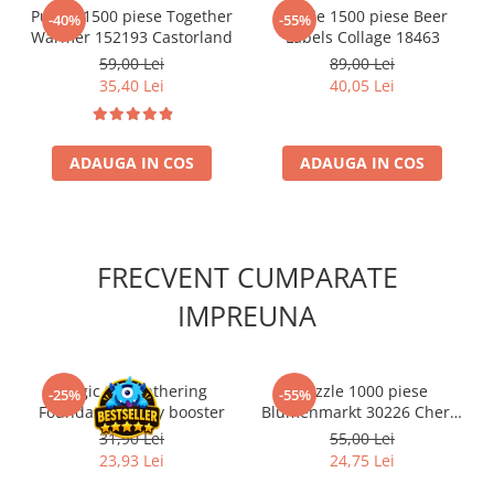
Puzzle 1500 piese Together
Puzzle 1500 piese Beer
Accesorii Clasice
-40%
-55%
Warmer 152193 Castorland
Labels Collage 18463
Book Nooks
59,00 Lei
89,00 Lei
Hello Kitty - Produse Oficiale
35,40 Lei
40,05 Lei
Sanrio
Comic Books (Benzi Desenate)
ADAUGA IN COS
ADAUGA IN COS
Trading Card Games
DragonBallZ
Yu-Gi-Oh!
FRECVENT CUMPARATE
Yu Gi Oh
Pokemon TCG
IMPREUNA
Accesorii TCG
Digimon Card Game
Magic the Gathering
Puzzle 1000 piese
-25%
-55%
Cardfight!! Vanguard
Foundations Play booster
Blumenmarkt 30226 Cherry
Pazzi
31,90 Lei
55,00 Lei
Weis Schwarz
23,93 Lei
24,75 Lei
Flesh and Blood