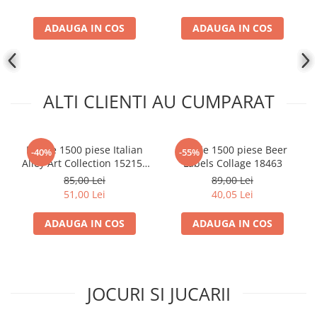
Disney Lorcana
ADAUGA IN COS
ADAUGA IN COS
Altered
Star Wars Unlimited
UniVersus CCG
ALTI CLIENTI AU CUMPARAT
Neverrift TCG
Riftbound League of Legends TCG
Hololive
Puzzle 1500 piese Italian
Puzzle 1500 piese Beer
-40%
-55%
Alley Art Collection 152155
Labels Collage 18463
Magic The Gathering TCG
Castorland
85,00 Lei
89,00 Lei
One Piece Card Game
51,00 Lei
40,05 Lei
Colectii Oficiale Topps si Panini si
altele
ADAUGA IN COS
ADAUGA IN COS
Final Fantasy
Grand Archive TCG
JOCURI SI JUCARII
Alte TCG-uri
Carti singles