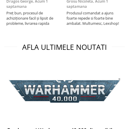
Dragos George,
Acum 1
Grosu Nicoleta,
Acum 1
Б
Puzzle 3D
saptamana
saptamana
s
Preț bun, procesul de
Produsul comandat a ajuns
5
Puzzle 8000 piese
achiziționare facil și lipsit de
foarte repede si foarte bine
Puzzle 150 piese
probleme, livrarea rapida
ambalat. Multumesc, Lexshop!
Puzzle 1000 piese fluorescent
Puzzle din lemn
AFLA ULTIMELE NOUTATI
Mandala
Puzzle 24 piese
Puzzle-uri metalice si logice
Puzzle 3 in 1
Puzzle 350 piese
Puzzle 275 piese
Puzzle 550 piese
Warhammer
Warhammer 40K
Age of Sigmar