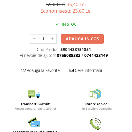
Merch Lex Hobby Store
59,00 Lei
35,40 Lei
Economisesti:
23,60
Lei
Pop Culture
Sepci
IN STOC
Tricouri
Postere
ADAUGA IN COS
Geek Stuff
Cod Produs:
5904438151851
Ai nevoie de ajutor?
0755088333
/
0744433149
Figurine
Cani/Pahare
Adauga la Favorite
Cere informatii
Brelocuri
Plusuri si papusi
Decoratiuni
Carti
Transport Gratuit!
Livrare rapida !
Pentru comenzi peste 200 lei
In EasyBox/Domiciliu
Fesuri
Studio Ghibli/My Neighbor
Totoro/Kiki etc
Acceptam carduri culturale,