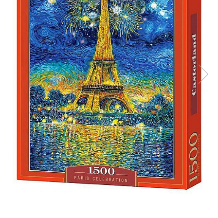
Battletech
Final Girl - solo game
Miniaturi Arkham Horror
Miniaturi HEROCLIX
Accesorii pentru boardgames
Protectii carti (Sleeves)
Playmats
Deck Boxes/Cutii pentru carti
Portofolii/ Clasoare pentru carti
The Army Painter
Organizatoare
Zaruri
Carti
Carti de joc
Alte produse Hobby