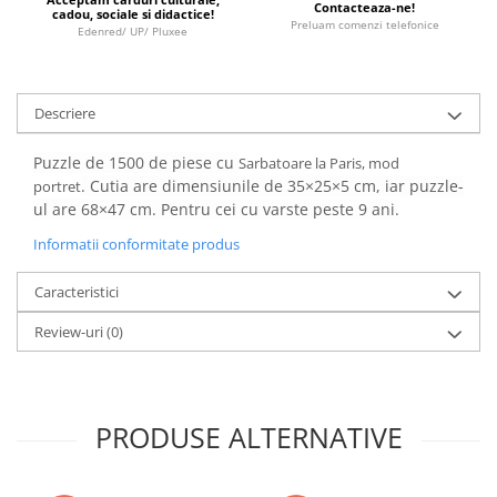
Contacteaza-ne!
Minecraft
cadou, sociale si didactice!
Preluam comenzi telefonice
Edenred/ UP/ Pluxee
Carnetele
Dragon Ball
Pokemon
Descriere
One Piece
Puzzle de 1500 de piese cu
Sarbatoare la Paris, mod
Lord of The Rings
. Cutia are dimensiunile de 35×25×5 cm, iar puzzle-
portret
ul are 68×47 cm. Pentru cei cu varste peste 9 ani.
Naruto Shippuden
Informatii conformitate produs
Sailor Moon
Harry Potter
Caracteristici
Star Trek
Review-uri
(0)
Fallout
Stranger Things
Collectibles
PRODUSE ALTERNATIVE
KPop Demon Hunters
Retro Arcade – Jocuri, Console si