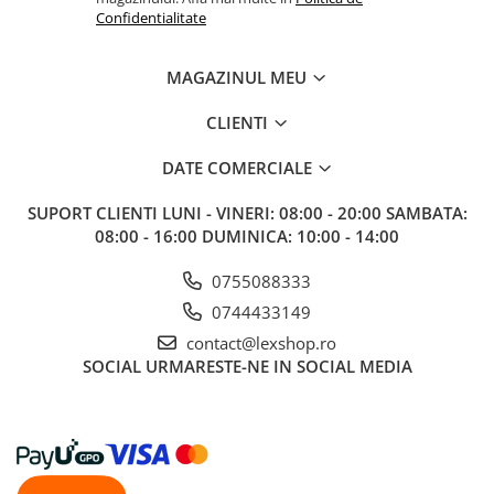
Gundam
Confidentialitate
Accesorii Gundam
Transformers
MAGAZINUL MEU
Modele Revell
CLIENTI
D&D si Alte RPG
DATE COMERCIALE
Manuale
Figurine
SUPORT CLIENTI
LUNI - VINERI: 08:00 - 20:00 SAMBATA:
08:00 - 16:00 DUMINICA: 10:00 - 14:00
Altele
Screens
0755088333
Nolzur
0744433149
Premium
contact@lexshop.ro
SOCIAL
URMARESTE-NE IN SOCIAL MEDIA
Board games
Harti
Teren
Alte RPG