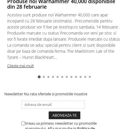
Produse noi Warhammer 40,000 disponibile
din 28 februarie
Paints & Tools
Acestea sunt produse noi Warhammer 40,000 care apar
Starter Sets
incepand cu 28 februarie (estimativ) . Precomenzile pentru
Books and Codex
aceste produse vor fi live pe lexshop.ro sambata, 14 februarie .
Produsele marcate cu status Precomanda vor veni pe stoc si
Accesorii
vor fi livrate imediat dupa lansare. Produsele marcate cu status
Figurine
La comanda se aduc special pentru client si sunt disponibile
Star Wars figurine
doar pe baza de comanda ferma. The Maelstrom: Lair of the
Tyrant – Huron Blackheart...
Friday The 13th
Citeste mai mult
Marvel Univers
Figurine diverse
DC Univers
Newsletter
Nu rata ofertele si promotiile noastre
FUNKO POP!
One Piece
Dragon Ball
Anime
Vreau sa primesc newsletter cu promotiile
magazinului. Afla mai multe in
Politica de