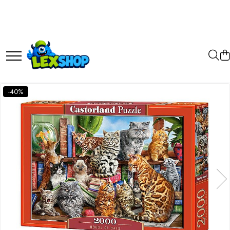
Toate Produsele
Board Games
Games Workshop
Board Games
-40%
Extensii boardgames
Card Games (jocuri cu carti)
Extensii card games
Jocuri pentru toata familia
Party Games (jocuri de petrecere)
Jocuri pentru copii
Smart Games
Puzzle-uri logice
Jocuri cu miniaturi