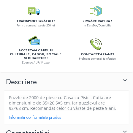
Merch Lex Hobby Store
Pop Culture
Sepci
TRANSPORT GRATUIT!
LIVRARE RAPIDA !
Pentru comenzi peste 200 lei
In EasyBox/Domiciliu
Tricouri
Postere
Geek Stuff
ACCEPTAM CARDURI
CULTURALE, CADOU, SOCIALE
CONTACTEAZA-NE!
Figurine
SI DIDACTICE!
Preluam comenzi telefonice
Edenred/ UP/ Pluxee
Cani/Pahare
Brelocuri
Descriere
Plusuri si papusi
Decoratiuni
Puzzle de 2000 de piese cu Casa cu Pisici
. Cutia are
Carti
dimensiunile de 35×26.5×5 cm, iar puzzle-ul are
92×68 cm. Recomandat celor cu vârste de peste 9 ani.
Fesuri
Informatii conformitate produs
Studio Ghibli/My Neighbor
Totoro/Kiki etc
Caracteristici