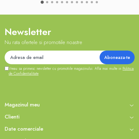
LEGO
Cutii depozitare
Decoratiuni si accesorii
Newsletter
Ghiozdane si rechizite
Nu rata ofertele si promotiile noastre
Animal Crossing
Lego Architecture
Lego Art
Vreau sa primesc newsletter cu promotiile magazinului. Afla mai multe in
Politica
Lego Boost
de Confidentialitate
Lego Bluey
Lego City
Lego Classic
Magazinul meu
Lego Colectia Botanica
Clienti
Lego Creator
Date comerciale
Lego Creator Expert
Lego DC Super Heroes