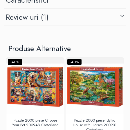
Minecraft
Carnetele
Review-uri
(1)
Dragon Ball
Pokemon
One Piece
Produse Alternative
Lord of The Rings
Naruto Shippuden
-40%
-40%
Sailor Moon
Harry Potter
Star Trek
Fallout
Stranger Things
Collectibles
KPop Demon Hunters
Puzzle 2000 piese Choose
Puzzle 2000 piese Idyllic
Your Pet 200948 Castorland
House with Horses 200931
Retro Arcade – Jocuri, Console si
Castorland