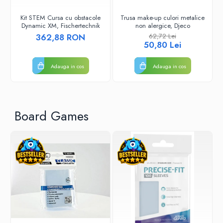
Puzzle 4000 piese
Kit STEM Cursa cu obstacole
Trusa make-up culori metalice
Dynamic XM, Fischertechnik
non alergice, Djeco
Puzzle 500 piese
362,88 RON
62,72 Lei
50,80 Lei
4D Cityscape Time Puzzle
Puzzle 180 piese
Adauga in cos
Adauga in cos
Puzzle 12 piese
Educative
Puzzle 300 piese
Board Games
Puzzle
Puzzle 70 piese
Puzzle cu 100 piese
Puzzle cu 200 piese
Puzzle XXL
Puzzle 2 in 1
Puzzle 1000 piese panorama