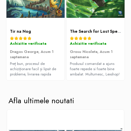
Paints & Tools
Starter Sets
Books and Codex
Tir na Nog
The Search for Lost Species
Accesorii
Achizitie verificata
Achizitie verificata
Figurine
Dragos George,
Acum 1
Grosu Nicoleta,
Acum 1
Star Wars figurine
saptamana
saptamana
Friday The 13th
Preț bun, procesul de
Produsul comandat a ajuns
achiziționare facil și lipsit de
foarte repede si foarte bine
Marvel Univers
probleme, livrarea rapida
ambalat. Multumesc, Lexshop!
Figurine diverse
DC Univers
FUNKO POP!
Afla ultimele noutati
One Piece
Dragon Ball
Anime