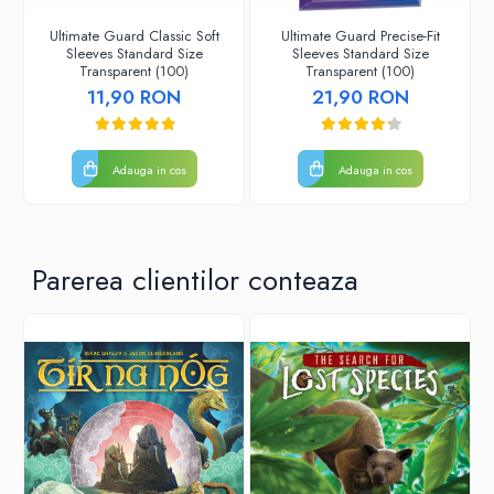
Puzzle 3D
Ultimate Guard Classic Soft
Ultimate Guard Precise-Fit
Puzzle 8000 piese
Sleeves Standard Size
Sleeves Standard Size
Transparent (100)
Transparent (100)
Puzzle 150 piese
11,90 RON
21,90 RON
Puzzle 1000 piese fluorescent
Puzzle din lemn
Adauga in cos
Adauga in cos
Mandala
Puzzle 24 piese
Puzzle-uri metalice si logice
Parerea clientilor conteaza
Puzzle 3 in 1
Puzzle 350 piese
Puzzle 275 piese
Puzzle 550 piese
Warhammer
Warhammer 40K
Age of Sigmar