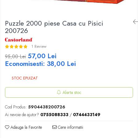
Battletech
Final Girl - solo game
Puzzle 2000 piese Casa cu Pisici
Miniaturi Arkham Horror
200726
Miniaturi HEROCLIX
1 Review
Accesorii pentru boardgames
57,00 Lei
95,00 Lei
Protectii carti (Sleeves)
Economisesti:
38,00
Lei
Playmats
Deck Boxes/Cutii pentru carti
STOC EPUIZAT
Portofolii/ Clasoare pentru carti
The Army Painter
Alerta stoc
Organizatoare
Zaruri
Cod Produs:
5904438200726
Carti
Ai nevoie de ajutor?
0755088333
/
0744433149
Carti de joc
Adauga la Favorite
Cere informatii
Alte produse Hobby