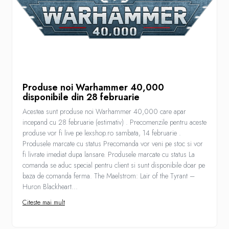
Gundam
Accesorii Gundam
Transformers
Modele Revell
D&D si Alte RPG
Manuale
Produse noi Warhammer 40,000
Figurine
disponibile din 28 februarie
Altele
Acestea sunt produse noi Warhammer 40,000 care apar
incepand cu 28 februarie (estimativ) . Precomenzile pentru aceste
Screens
produse vor fi live pe lexshop.ro sambata, 14 februarie .
Nolzur
Produsele marcate cu status Precomanda vor veni pe stoc si vor
fi livrate imediat dupa lansare. Produsele marcate cu status La
Premium
comanda se aduc special pentru client si sunt disponibile doar pe
Board games
baza de comanda ferma. The Maelstrom: Lair of the Tyrant –
Huron Blackheart...
Harti
Citeste mai mult
Teren
Alte RPG