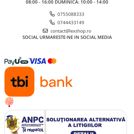
08:00 - 16:00 DUMINICA: 10:00 - 14:00
Gundam
Accesorii Gundam
0755088333
Transformers
0744433149
Modele Revell
contact@lexshop.ro
SOCIAL
URMARESTE-NE IN SOCIAL MEDIA
D&D si Alte RPG
Manuale
Figurine
Altele
Screens
Nolzur
Premium
Board games
Harti
Teren
Alte RPG