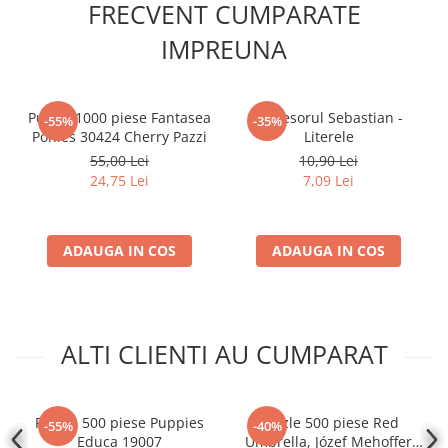
FRECVENT CUMPARATE
Accesorii Clasice
IMPREUNA
Book Nooks
Hello Kitty - Produse Oficiale
Sanrio
Puzzle 1000 piese Fantasea
Profesorul Sebastian -
-55%
-35%
Comic Books (Benzi Desenate)
Ponies 30424 Cherry Pazzi
Literele
Trading Card Games
55,00 Lei
10,90 Lei
24,75 Lei
7,09 Lei
DragonBallZ
Yu-Gi-Oh!
Yu Gi Oh
ADAUGA IN COS
ADAUGA IN COS
Pokemon TCG
Accesorii TCG
Digimon Card Game
ALTI CLIENTI AU CUMPARAT
Cardfight!! Vanguard
Weis Schwarz
Puzzle 500 piese Puppies
Puzzle 500 piese Red
-55%
-40%
Flesh and Blood
Educa 19007
Umbrella, Józef Mehoffer