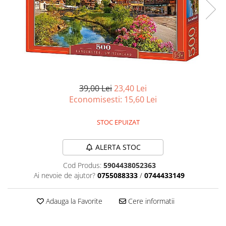
Battletech
Final Girl - solo game
Miniaturi Arkham Horror
Miniaturi HEROCLIX
Accesorii pentru boardgames
39,00 Lei
23,40 Lei
Protectii carti (Sleeves)
Economisesti:
15,60
Lei
Playmats
Deck Boxes/Cutii pentru carti
STOC EPUIZAT
Portofolii/ Clasoare pentru carti
The Army Painter
ALERTA STOC
Organizatoare
Cod Produs:
5904438052363
Zaruri
Ai nevoie de ajutor?
0755088333
/
0744433149
Carti
Carti de joc
Adauga la Favorite
Cere informatii
Alte produse Hobby