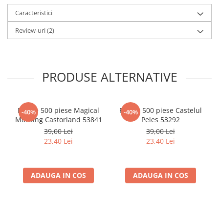
Minecraft
Caracteristici
Carnetele
Review-uri
(2)
Dragon Ball
Pokemon
One Piece
PRODUSE ALTERNATIVE
Lord of The Rings
Naruto Shippuden
Puzzle 500 piese Magical
Puzzle 500 piese Castelul
Sailor Moon
-40%
-40%
Morning Castorland 53841
Peles 53292
Harry Potter
39,00 Lei
39,00 Lei
Star Trek
23,40 Lei
23,40 Lei
Fallout
Stranger Things
ADAUGA IN COS
ADAUGA IN COS
Collectibles
KPop Demon Hunters
Retro Arcade – Jocuri, Console si