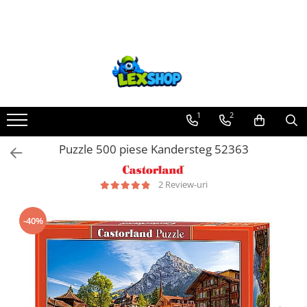
Toate Produsele
Board Games
Games Workshop
Board Games
1
2
Extensii boardgames
Puzzle 500 piese Kandersteg 52363
Card Games (jocuri cu carti)
Extensii card games
2 Review-uri
Jocuri pentru toata familia
Party Games (jocuri de petrecere)
-40%
Jocuri pentru copii
Smart Games
Puzzle-uri logice
Jocuri cu miniaturi