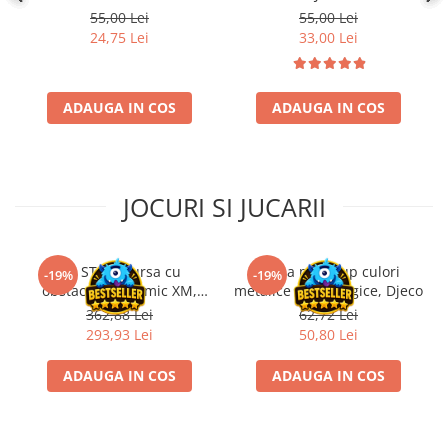
Art Collection 54046
Disney Lorcana
55,00 Lei
55,00 Lei
Castorland
24,75 Lei
33,00 Lei
Altered
Star Wars Unlimited
ADAUGA IN COS
ADAUGA IN COS
UniVersus CCG
Neverrift TCG
Riftbound League of Legends TCG
JOCURI SI JUCARII
Hololive
Magic The Gathering TCG
One Piece Card Game
Kit STEM Cursa cu
Trusa make-up culori
-19%
-19%
obstacole Dynamic XM,
metalice non alergice, Djeco
Colectii Oficiale Topps si Panini si
Fischertechnik
362,88 Lei
62,72 Lei
altele
293,93 Lei
50,80 Lei
Final Fantasy
ADAUGA IN COS
ADAUGA IN COS
Grand Archive TCG
Alte TCG-uri
Carti singles