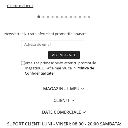
Citeste mai mult
Paints & Tools
Starter Sets
Books and Codex
Newsletter
Nu rata ofertele si promotiile noastre
Accesorii
Figurine
Star Wars figurine
Friday The 13th
Vreau sa primesc newsletter cu promotiile
magazinului. Afla mai multe in
Politica de
Marvel Univers
Confidentialitate
Figurine diverse
DC Univers
MAGAZINUL MEU
FUNKO POP!
CLIENTI
One Piece
DATE COMERCIALE
Dragon Ball
Anime
SUPORT CLIENTI
LUNI - VINERI: 08:00 - 20:00 SAMBATA: