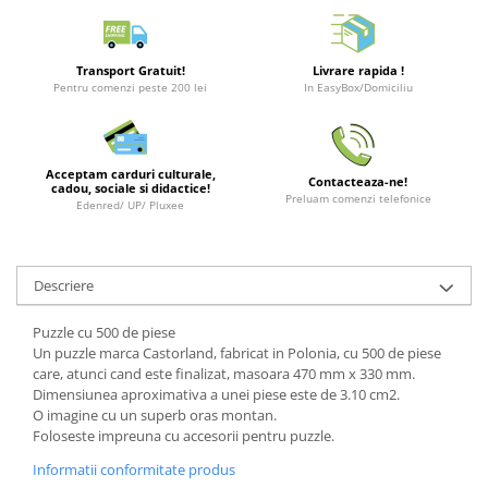
Merch Lex Hobby Store
Pop Culture
Sepci
Transport Gratuit!
Livrare rapida !
Pentru comenzi peste 200 lei
In EasyBox/Domiciliu
Tricouri
Postere
Geek Stuff
Acceptam carduri culturale,
Contacteaza-ne!
cadou, sociale si didactice!
Preluam comenzi telefonice
Figurine
Edenred/ UP/ Pluxee
Cani/Pahare
Brelocuri
Descriere
Plusuri si papusi
Puzzle cu 500 de piese
Decoratiuni
Un puzzle marca Castorland, fabricat in Polonia, cu 500 de piese
care, atunci cand este finalizat, masoara 470 mm x 330 mm.
Carti
Dimensiunea aproximativa a unei piese este de 3.10 cm2.
Fesuri
O imagine cu un superb oras montan.
Foloseste impreuna cu accesorii pentru puzzle.
Studio Ghibli/My Neighbor
Totoro/Kiki etc
Informatii conformitate produs