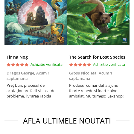
Puzzle 4000 piese
Puzzle 500 piese
4D Cityscape Time Puzzle
Puzzle 180 piese
Puzzle 12 piese
Educative
Tir na Nog
The Search for Lost Species
Puzzle 300 piese
Achizitie verificata
Achizitie verificata
Dragos George,
Acum 1
Grosu Nicoleta,
Acum 1
Б
Puzzle
saptamana
saptamana
s
Puzzle 70 piese
Preț bun, procesul de
Produsul comandat a ajuns
5
achiziționare facil și lipsit de
foarte repede si foarte bine
Puzzle cu 100 piese
probleme, livrarea rapida
ambalat. Multumesc, Lexshop!
Puzzle cu 200 piese
Puzzle XXL
AFLA ULTIMELE NOUTATI
Puzzle 2 in 1
Puzzle 1000 piese panorama