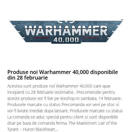
Puzzle 3D
Puzzle 8000 piese
Puzzle 150 piese
Puzzle 1000 piese fluorescent
Puzzle din lemn
Mandala
Puzzle 24 piese
Puzzle-uri metalice si logice
Produse noi Warhammer 40,000 disponibile
din 28 februarie
Puzzle 3 in 1
Acestea sunt produse noi Warhammer 40,000 care apar
Puzzle 350 piese
incepand cu 28 februarie (estimativ) . Precomenzile pentru
Puzzle 275 piese
aceste produse vor fi live pe lexshop.ro sambata, 14 februarie .
Produsele marcate cu status Precomanda vor veni pe stoc si
Puzzle 550 piese
vor fi livrate imediat dupa lansare. Produsele marcate cu status
Warhammer
La comanda se aduc special pentru client si sunt disponibile
Warhammer 40K
doar pe baza de comanda ferma. The Maelstrom: Lair of the
Tyrant – Huron Blackheart...
Age of Sigmar