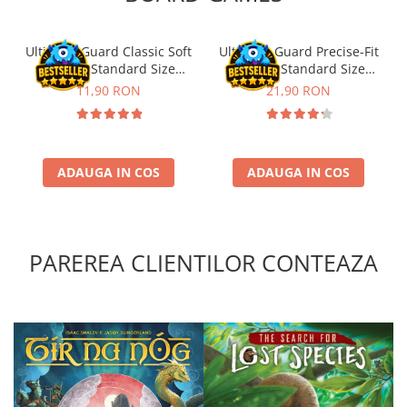
Riftbound singles
Gundam TCG
Ultimate Guard Classic Soft
Ultimate Guard Precise-Fit
Sleeves Standard Size
Sleeves Standard Size
Puzzle
Transparent (100)
Transparent (100)
11,90 RON
21,90 RON
Puzzle 1000 piese
Accesorii pentru puzzle
Puzzle 3000 piese
ADAUGA IN COS
ADAUGA IN COS
Puzzle 2000 piese
Puzzle 1500 piese
Puzzle 20 piese
PAREREA CLIENTILOR CONTEAZA
Puzzle 60 piese
Puzzle 4 in 1
Puzzle 40 piese
Puzzle 30 piese
Puzzle 120 piese
Puzzle 260 piese