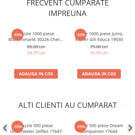
FRECVENT CUMPARATE
Accesorii Clasice
IMPREUNA
Book Nooks
Hello Kitty - Produse Oficiale
Sanrio
Puzzle 1000 piese
Puzzle 1000 piese Junio,
-55%
-55%
Comic Books (Benzi Desenate)
Blumenmarkt 30226 Cherry
Esther Gili Educa 19030
Pazzi
55,00 Lei
79,00 Lei
Trading Card Games
24,75 Lei
35,55 Lei
DragonBallZ
Yu-Gi-Oh!
ADAUGA IN COS
ADAUGA IN COS
Yu Gi Oh
Pokemon TCG
Accesorii TCG
Digimon Card Game
ALTI CLIENTI AU CUMPARAT
Cardfight!! Vanguard
Weis Schwarz
Puzzle 500 piese
Puzzle 500 piese Dream
-55%
-55%
Flesh and Blood
Underwater Selfies 17647
Companion 17644