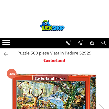
Toate Produsele
Board Games
Games Workshop
Board Games
1
2
Extensii boardgames
Puzzle 500 piese Viata in Padure 52929
Card Games (jocuri cu carti)
Extensii card games
Jocuri pentru toata familia
-40%
Party Games (jocuri de petrecere)
Jocuri pentru copii
Smart Games
Puzzle-uri logice
Jocuri cu miniaturi