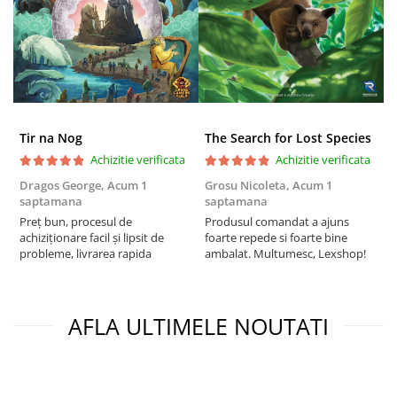
Puzzle 4000 piese
Puzzle 500 piese
4D Cityscape Time Puzzle
Puzzle 180 piese
Puzzle 12 piese
Tir na Nog
The Search for Lost Species
Achizitie verificata
Achizitie verificata
Educative
Dragos George,
Acum 1
Grosu Nicoleta,
Acum 1
Б
Puzzle 300 piese
saptamana
saptamana
s
Puzzle
Preț bun, procesul de
Produsul comandat a ajuns
5
achiziționare facil și lipsit de
foarte repede si foarte bine
Puzzle 70 piese
probleme, livrarea rapida
ambalat. Multumesc, Lexshop!
Puzzle cu 100 piese
Puzzle cu 200 piese
AFLA ULTIMELE NOUTATI
Puzzle XXL
Puzzle 2 in 1
Puzzle 1000 piese panorama