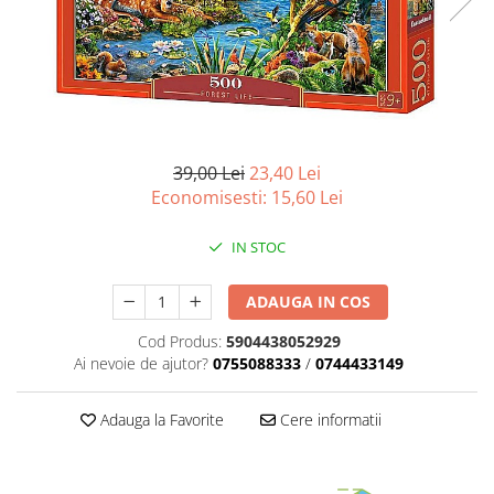
Battletech
Final Girl - solo game
Miniaturi Arkham Horror
Miniaturi HEROCLIX
Accesorii pentru boardgames
39,00 Lei
23,40 Lei
Economisesti:
15,60
Lei
Protectii carti (Sleeves)
Playmats
IN STOC
Deck Boxes/Cutii pentru carti
Portofolii/ Clasoare pentru carti
ADAUGA IN COS
The Army Painter
Cod Produs:
5904438052929
Organizatoare
Ai nevoie de ajutor?
0755088333
/
0744433149
Zaruri
Carti
Adauga la Favorite
Cere informatii
Carti de joc
Alte produse Hobby