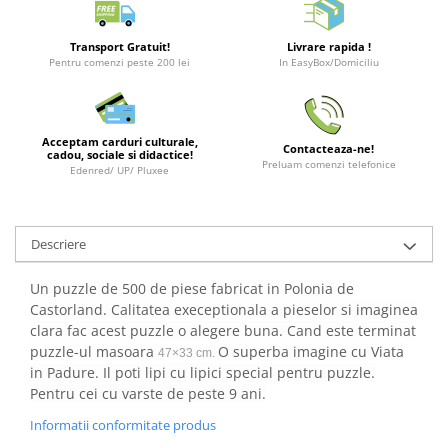
Merch Lex Hobby Store
Pop Culture
Transport Gratuit!
Livrare rapida !
Pentru comenzi peste 200 lei
In EasyBox/Domiciliu
Sepci
Tricouri
Postere
Acceptam carduri culturale,
Contacteaza-ne!
cadou, sociale si didactice!
Geek Stuff
Preluam comenzi telefonice
Edenred/ UP/ Pluxee
Figurine
Cani/Pahare
Descriere
Brelocuri
Plusuri si papusi
Un puzzle de 500 de piese fabricat in Polonia de
Castorland. Calitatea execeptionala a pieselor si imaginea
Decoratiuni
clara fac acest puzzle o alegere buna. Cand este terminat
Carti
puzzle-ul masoara
O superba imagine cu Viata
47×33 cm.
in Padure. Il poti lipi cu lipici special pentru puzzle.
Fesuri
Pentru cei cu varste de peste 9 ani.
Studio Ghibli/My Neighbor
Informatii conformitate produs
Totoro/Kiki etc