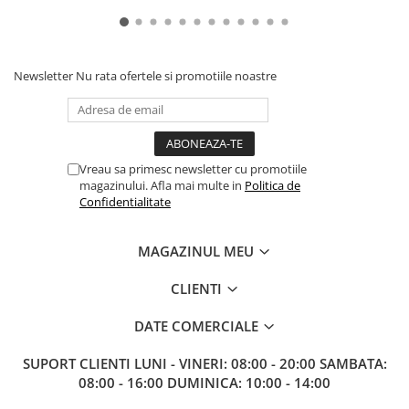
Paints & Tools
Starter Sets
Newsletter
Nu rata ofertele si promotiile noastre
Books and Codex
Accesorii
Figurine
Star Wars figurine
Vreau sa primesc newsletter cu promotiile
magazinului. Afla mai multe in
Politica de
Friday The 13th
Confidentialitate
Marvel Univers
Figurine diverse
MAGAZINUL MEU
DC Univers
CLIENTI
FUNKO POP!
DATE COMERCIALE
One Piece
Dragon Ball
SUPORT CLIENTI
LUNI - VINERI: 08:00 - 20:00 SAMBATA:
08:00 - 16:00 DUMINICA: 10:00 - 14:00
Anime