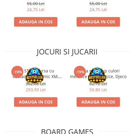
55,00 Lei
55,00 Lei
Disney Lorcana
24,75 Lei
24,75 Lei
Altered
ADAUGA IN COS
ADAUGA IN COS
Star Wars Unlimited
UniVersus CCG
Neverrift TCG
JOCURI SI JUCARII
Riftbound League of Legends TCG
Hololive
Magic The Gathering TCG
Kit STEM Cursa cu
Trusa make-up culori
-19%
-19%
obstacole Dynamic XM,
metalice non alergice, Djeco
One Piece Card Game
Fischertechnik
362,88 Lei
62,72 Lei
Colectii Oficiale Topps si Panini si
293,93 Lei
50,80 Lei
altele
ADAUGA IN COS
ADAUGA IN COS
Final Fantasy
Grand Archive TCG
Alte TCG-uri
BOARD GAMES
Carti singles