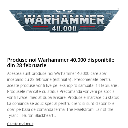
Puzzle 3D
Puzzle 8000 piese
Puzzle 150 piese
Puzzle 1000 piese fluorescent
Puzzle din lemn
Mandala
Puzzle 24 piese
Produse noi Warhammer 40,000 disponibile
din 28 februarie
Puzzle-uri metalice si logice
Acestea sunt produse noi Warhammer 40,000 care apar
Puzzle 3 in 1
incepand cu 28 februarie (estimativ) . Precomenzile pentru
Puzzle 350 piese
aceste produse vor fi live pe lexshop.ro sambata, 14 februarie .
Produsele marcate cu status Precomanda vor veni pe stoc si
Puzzle 275 piese
vor fi livrate imediat dupa lansare. Produsele marcate cu status
Puzzle 550 piese
La comanda se aduc special pentru client si sunt disponibile
doar pe baza de comanda ferma. The Maelstrom: Lair of the
Warhammer
Tyrant – Huron Blackheart...
Warhammer 40K
Citeste mai mult
Age of Sigmar