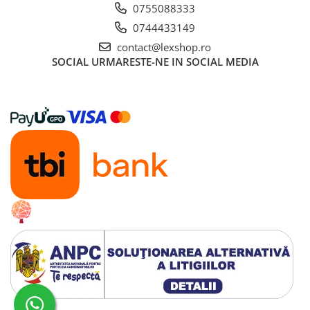
Gundam
0755088333
Accesorii Gundam
0744433149
Transformers
contact@lexshop.ro
SOCIAL
URMARESTE-NE IN SOCIAL MEDIA
Modele Revell
D&D si Alte RPG
Manuale
Figurine
Altele
Screens
Nolzur
Premium
Board games
Harti
Teren
Alte RPG