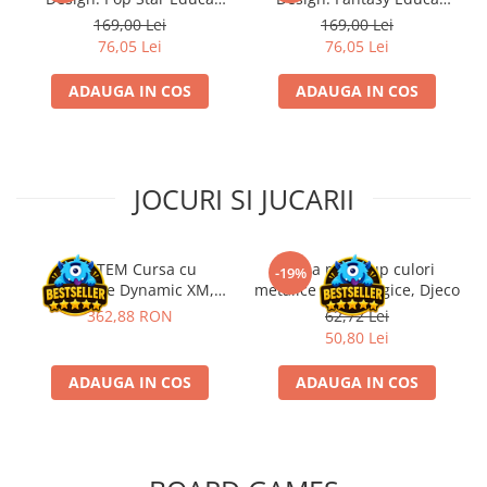
Disney Lorcana
19203
18366
169,00 Lei
169,00 Lei
76,05 Lei
76,05 Lei
Altered
Star Wars Unlimited
ADAUGA IN COS
ADAUGA IN COS
UniVersus CCG
Neverrift TCG
Riftbound League of Legends TCG
JOCURI SI JUCARII
Hololive
Magic The Gathering TCG
Kit STEM Cursa cu
Trusa make-up culori
-19%
One Piece Card Game
obstacole Dynamic XM,
metalice non alergice, Djeco
Fischertechnik
362,88 RON
62,72 Lei
Colectii Oficiale Topps si Panini si
50,80 Lei
altele
Final Fantasy
ADAUGA IN COS
ADAUGA IN COS
Grand Archive TCG
Alte TCG-uri
Carti singles