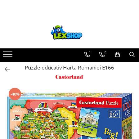
Toate Produsele
Board Games
Games Workshop
Board Games
1
2
Extensii boardgames
Puzzle educativ Harta Romaniei E166
Card Games (jocuri cu carti)
Extensii card games
Jocuri pentru toata familia
-40%
Party Games (jocuri de petrecere)
Jocuri pentru copii
Smart Games
Puzzle-uri logice
Jocuri cu miniaturi