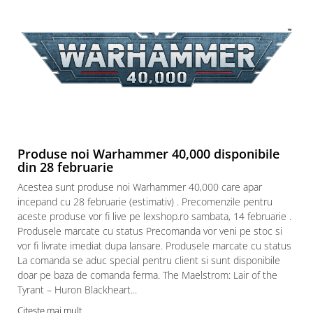
Puzzle 3D
Puzzle 8000 piese
Puzzle 150 piese
Puzzle 1000 piese fluorescent
Puzzle din lemn
Mandala
Puzzle 24 piese
Produse noi Warhammer 40,000 disponibile
Puzzle-uri metalice si logice
din 28 februarie
Puzzle 3 in 1
Acestea sunt produse noi Warhammer 40,000 care apar
incepand cu 28 februarie (estimativ) . Precomenzile pentru
Puzzle 350 piese
aceste produse vor fi live pe lexshop.ro sambata, 14 februarie .
Puzzle 275 piese
Produsele marcate cu status Precomanda vor veni pe stoc si
vor fi livrate imediat dupa lansare. Produsele marcate cu status
Puzzle 550 piese
La comanda se aduc special pentru client si sunt disponibile
Warhammer
doar pe baza de comanda ferma. The Maelstrom: Lair of the
Warhammer 40K
Tyrant – Huron Blackheart...
Citeste mai mult
Age of Sigmar