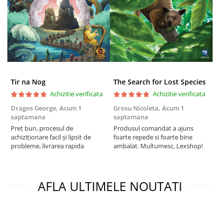
Puzzle 4000 piese
Puzzle 500 piese
4D Cityscape Time Puzzle
Puzzle 180 piese
Puzzle 12 piese
Tir na Nog
The Search for Lost Species
Educative
Achizitie verificata
Achizitie verificata
Puzzle 300 piese
Dragos George,
Acum 1
Grosu Nicoleta,
Acum 1
Б
saptamana
saptamana
s
Puzzle
Preț bun, procesul de
Produsul comandat a ajuns
5
Puzzle 70 piese
achiziționare facil și lipsit de
foarte repede si foarte bine
probleme, livrarea rapida
ambalat. Multumesc, Lexshop!
Puzzle cu 100 piese
Puzzle cu 200 piese
Puzzle XXL
AFLA ULTIMELE NOUTATI
Puzzle 2 in 1
Puzzle 1000 piese panorama