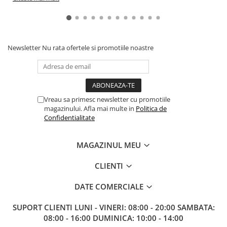
Paints & Tools
Starter Sets
Books and Codex
Newsletter
Nu rata ofertele si promotiile noastre
Accesorii
Figurine
Star Wars figurine
Vreau sa primesc newsletter cu promotiile
Friday The 13th
magazinului. Afla mai multe in
Politica de
Confidentialitate
Marvel Univers
Figurine diverse
MAGAZINUL MEU
DC Univers
CLIENTI
FUNKO POP!
One Piece
DATE COMERCIALE
Dragon Ball
SUPORT CLIENTI
LUNI - VINERI: 08:00 - 20:00 SAMBATA:
Anime
08:00 - 16:00 DUMINICA: 10:00 - 14:00