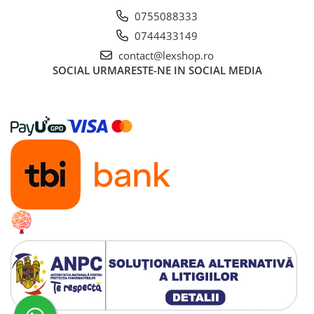
Gundam
0755088333
Accesorii Gundam
0744433149
Transformers
contact@lexshop.ro
Modele Revell
SOCIAL
URMARESTE-NE IN SOCIAL MEDIA
D&D si Alte RPG
Manuale
Figurine
Altele
Screens
Nolzur
Premium
Board games
Harti
Teren
Alte RPG