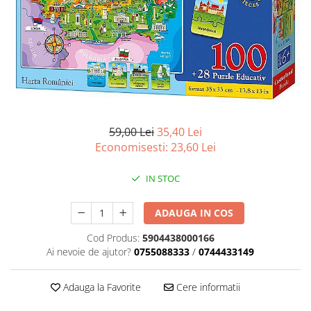
Battletech
Final Girl - solo game
Miniaturi Arkham Horror
Miniaturi HEROCLIX
Accesorii pentru boardgames
Protectii carti (Sleeves)
59,00 Lei
35,40 Lei
Playmats
Economisesti:
23,60
Lei
Deck Boxes/Cutii pentru carti
IN STOC
Portofolii/ Clasoare pentru carti
The Army Painter
ADAUGA IN COS
Organizatoare
Zaruri
Cod Produs:
5904438000166
Ai nevoie de ajutor?
0755088333
/
0744433149
Carti
Carti de joc
Adauga la Favorite
Cere informatii
Alte produse Hobby