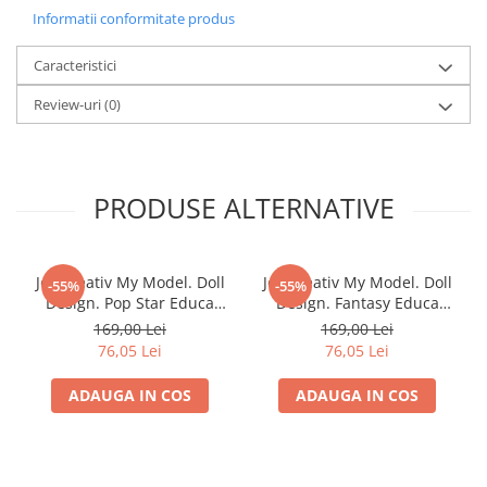
Minecraft
Informatii conformitate produs
Carnetele
Caracteristici
Dragon Ball
Review-uri
(0)
Pokemon
One Piece
Lord of The Rings
PRODUSE ALTERNATIVE
Naruto Shippuden
Sailor Moon
Harry Potter
Joc Creativ My Model. Doll
Joc Creativ My Model. Doll
-55%
-55%
Design. Pop Star Educa
Design. Fantasy Educa
Star Trek
19203
18366
169,00 Lei
169,00 Lei
Fallout
76,05 Lei
76,05 Lei
Stranger Things
ADAUGA IN COS
ADAUGA IN COS
Collectibles
KPop Demon Hunters
Retro Arcade – Jocuri, Console si