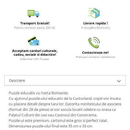
Merch Lex Hobby Store
Pop Culture
Sepci
Transport Gratuit!
Livrare rapida !
Tricouri
Pentru comenzi peste 200 lei
In EasyBox/Domiciliu
Postere
Geek Stuff
Acceptam carduri culturale,
Contacteaza-ne!
cadou, sociale si didactice!
Figurine
Preluam comenzi telefonice
Edenred/ UP/ Pluxee
Cani/Pahare
Brelocuri
Descriere
Plusuri si papusi
Decoratiuni
Puzzle educativ cu harta Romaniei.
Cu ajutorul puzzle-ului educativ de la Castorland, copiii vor invata
Carti
cu placere detalii despre tara lor. Datorita minitestului de asociere
Fesuri
(format din 28 de piese) ei vor asocia locatii celebre cu orasa ca
Palatul Culturii din Iasi sau Casinoul din Constranta.
Studio Ghibli/My Neighbor
Puzzle-ul este premium, cartonul este gros si perfect taiat.
Totoro/Kiki etc
Dimensiunea puzzle-ului final este 35 cm x 33 cm