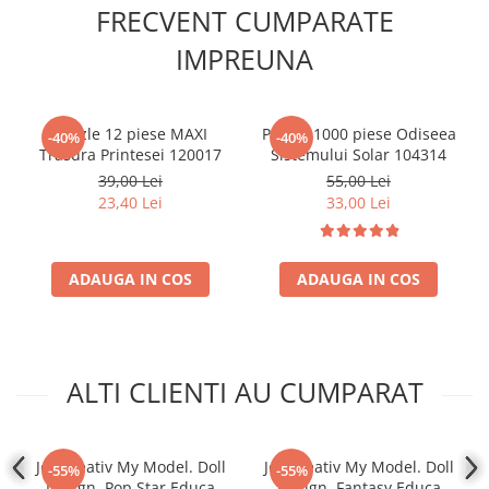
FRECVENT CUMPARATE
Accesorii Clasice
IMPREUNA
Book Nooks
Hello Kitty - Produse Oficiale
Sanrio
Puzzle 12 piese MAXI
Puzzle 1000 piese Odiseea
-40%
-40%
Comic Books (Benzi Desenate)
Trasura Printesei 120017
Sistemului Solar 104314
Trading Card Games
39,00 Lei
55,00 Lei
23,40 Lei
33,00 Lei
DragonBallZ
Yu-Gi-Oh!
Yu Gi Oh
ADAUGA IN COS
ADAUGA IN COS
Pokemon TCG
Accesorii TCG
Digimon Card Game
ALTI CLIENTI AU CUMPARAT
Cardfight!! Vanguard
Weis Schwarz
Joc Creativ My Model. Doll
Joc Creativ My Model. Doll
-55%
-55%
Flesh and Blood
Design. Pop Star Educa
Design. Fantasy Educa