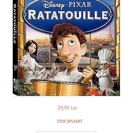
Battletech
Final Girl - solo game
Miniaturi Arkham Horror
Miniaturi HEROCLIX
Accesorii pentru boardgames
Protectii carti (Sleeves)
Playmats
Deck Boxes/Cutii pentru carti
Portofolii/ Clasoare pentru carti
The Army Painter
Organizatoare
Zaruri
29,90 Lei
Carti
Carti de joc
STOC EPUIZAT
Alte produse Hobby