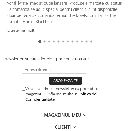
vor fi livrate imediat dupa lansare. Produsele marcate cu status
Puzzle 3D
La comanda se aduc special pentru client si sunt disponibile
Puzzle 8000 piese
doar pe baza de comanda ferma. The Maelstrom: Lair of the
Tyrant – Huron Blackheart...
Puzzle 150 piese
Citeste mai mult
Puzzle 1000 piese fluorescent
Puzzle din lemn
Mandala
Puzzle 24 piese
Newsletter
Nu rata ofertele si promotiile noastre
Puzzle-uri metalice si logice
Puzzle 3 in 1
Puzzle 350 piese
Vreau sa primesc newsletter cu promotiile
magazinului. Afla mai multe in
Politica de
Puzzle 275 piese
Confidentialitate
Puzzle 550 piese
Warhammer
MAGAZINUL MEU
Warhammer 40K
CLIENTI
Age of Sigmar