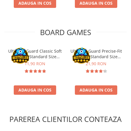
ADAUGA IN COS
ADAUGA IN COS
Disney Lorcana
Altered
Star Wars Unlimited
BOARD GAMES
UniVersus CCG
Neverrift TCG
Riftbound League of Legends TCG
Ultimate Guard Classic Soft
Ultimate Guard Precise-Fit
Sleeves Standard Size
Sleeves Standard Size
Hololive
Transparent (100)
Transparent (100)
11,90 RON
21,90 RON
Magic The Gathering TCG
One Piece Card Game
Colectii Oficiale Topps si Panini si
ADAUGA IN COS
ADAUGA IN COS
altele
Final Fantasy
Grand Archive TCG
PAREREA CLIENTILOR CONTEAZA
Alte TCG-uri
Carti singles