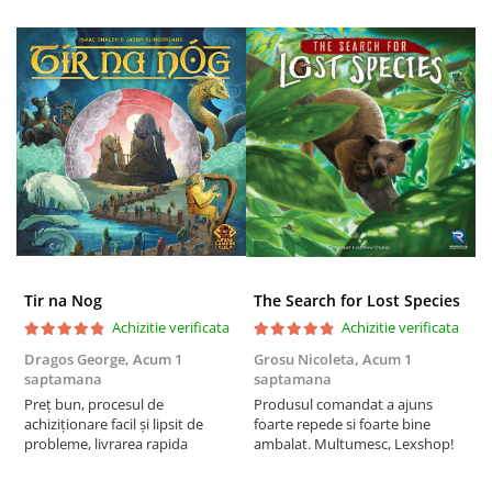
Riftbound singles
Gundam TCG
Puzzle
Puzzle 1000 piese
Accesorii pentru puzzle
Puzzle 3000 piese
Puzzle 2000 piese
Puzzle 1500 piese
Puzzle 20 piese
Tir na Nog
The Search for Lost Species
Puzzle 60 piese
Achizitie verificata
Achizitie verificata
Puzzle 4 in 1
Dragos George,
Acum 1
Grosu Nicoleta,
Acum 1
C
saptamana
saptamana
2
Puzzle 40 piese
Preț bun, procesul de
Produsul comandat a ajuns
t
Puzzle 30 piese
achiziționare facil și lipsit de
foarte repede si foarte bine
s
probleme, livrarea rapida
ambalat. Multumesc, Lexshop!
Puzzle 120 piese
Puzzle 260 piese