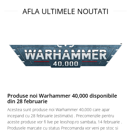
Puzzle 4000 piese
AFLA ULTIMELE NOUTATI
Puzzle 500 piese
4D Cityscape Time Puzzle
Puzzle 180 piese
Puzzle 12 piese
Educative
Puzzle 300 piese
Puzzle
Puzzle 70 piese
Puzzle cu 100 piese
Produse noi Warhammer 40,000 disponibile
Puzzle cu 200 piese
din 28 februarie
Puzzle XXL
Acestea sunt produse noi Warhammer 40,000 care apar
incepand cu 28 februarie (estimativ) . Precomenzile pentru
Puzzle 2 in 1
aceste produse vor fi live pe lexshop.ro sambata, 14 februarie .
Puzzle 1000 piese panorama
Produsele marcate cu status Precomanda vor veni pe stoc si