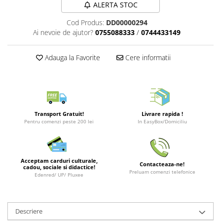
Merch Lex Hobby Store
ALERTA STOC
Pop Culture
Cod Produs:
DD00000294
Sepci
Ai nevoie de ajutor?
0755088333
/
0744433149
Tricouri
Adauga la Favorite
Cere informatii
Postere
Geek Stuff
Figurine
Cani/Pahare
Transport Gratuit!
Livrare rapida !
Pentru comenzi peste 200 lei
In EasyBox/Domiciliu
Brelocuri
Plusuri si papusi
Decoratiuni
Acceptam carduri culturale,
Contacteaza-ne!
cadou, sociale si didactice!
Carti
Preluam comenzi telefonice
Edenred/ UP/ Pluxee
Fesuri
Studio Ghibli/My Neighbor
Totoro/Kiki etc
Descriere