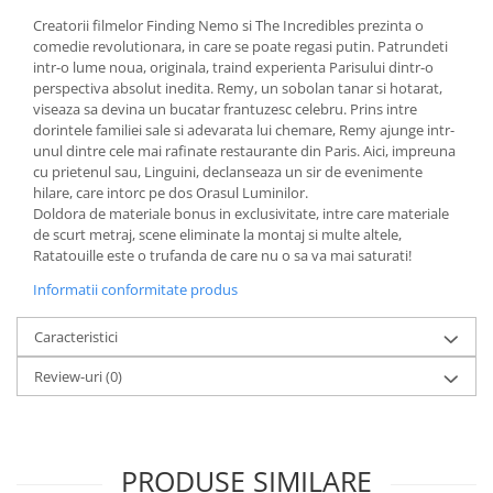
Minecraft
Creatorii filmelor Finding Nemo si The Incredibles prezinta o
Carnetele
comedie revolutionara, in care se poate regasi putin. Patrundeti
intr-o lume noua, originala, traind experienta Parisului dintr-o
Dragon Ball
perspectiva absolut inedita. Remy, un sobolan tanar si hotarat,
viseaza sa devina un bucatar frantuzesc celebru. Prins intre
Pokemon
dorintele familiei sale si adevarata lui chemare, Remy ajunge intr-
One Piece
unul dintre cele mai rafinate restaurante din Paris. Aici, impreuna
cu prietenul sau, Linguini, declanseaza un sir de evenimente
Lord of The Rings
hilare, care intorc pe dos Orasul Luminilor.
Doldora de materiale bonus in exclusivitate, intre care materiale
Naruto Shippuden
de scurt metraj, scene eliminate la montaj si multe altele,
Sailor Moon
Ratatouille este o trufanda de care nu o sa va mai saturati!
Harry Potter
Informatii conformitate produs
Star Trek
Caracteristici
Fallout
Review-uri
(0)
Stranger Things
Collectibles
KPop Demon Hunters
PRODUSE SIMILARE
Retro Arcade – Jocuri, Console si