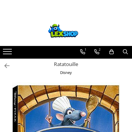
Toate Produsele
Board Games
Games Workshop
Board Games
1
2
Extensii boardgames
Ratatouille
Card Games (jocuri cu carti)
Disney
Extensii card games
Jocuri pentru toata familia
Party Games (jocuri de petrecere)
Jocuri pentru copii
Smart Games
Puzzle-uri logice
Jocuri cu miniaturi