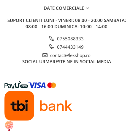
DATE COMERCIALE
Paints & Tools
Starter Sets
SUPORT CLIENTI
LUNI - VINERI: 08:00 - 20:00 SAMBATA:
08:00 - 16:00 DUMINICA: 10:00 - 14:00
Books and Codex
Accesorii
0755088333
Figurine
0744433149
Star Wars figurine
contact@lexshop.ro
SOCIAL
URMARESTE-NE IN SOCIAL MEDIA
Friday The 13th
Marvel Univers
Figurine diverse
DC Univers
FUNKO POP!
One Piece
Dragon Ball
Anime