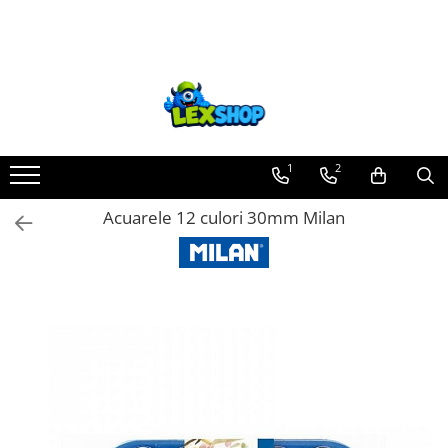
Toate Produsele
Board Games
Games Workshop
Board Games
1
2
Extensii boardgames
Acuarele 12 culori 30mm Milan
Card Games (jocuri cu carti)
Extensii card games
Jocuri pentru toata familia
Party Games (jocuri de petrecere)
Jocuri pentru copii
Smart Games
Puzzle-uri logice
Jocuri cu miniaturi