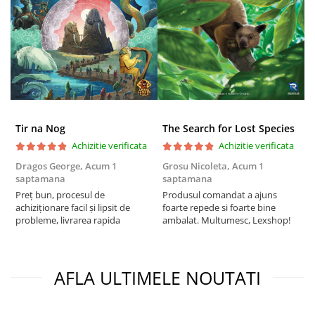
Puzzle 4000 piese
Puzzle 500 piese
4D Cityscape Time Puzzle
Puzzle 180 piese
Puzzle 12 piese
Tir na Nog
The Search for Lost Species
Educative
Achizitie verificata
Achizitie verificata
Puzzle 300 piese
Dragos George,
Acum 1
Grosu Nicoleta,
Acum 1
C
Puzzle
saptamana
saptamana
2
Preț bun, procesul de
Produsul comandat a ajuns
t
Puzzle 70 piese
achiziționare facil și lipsit de
foarte repede si foarte bine
s
Puzzle cu 100 piese
probleme, livrarea rapida
ambalat. Multumesc, Lexshop!
Puzzle cu 200 piese
Puzzle XXL
AFLA ULTIMELE NOUTATI
Puzzle 2 in 1
Puzzle 1000 piese panorama