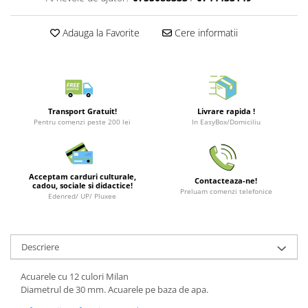
Merch Lex Hobby Store
Pop Culture
Adauga la Favorite
Cere informatii
Sepci
Tricouri
Postere
Geek Stuff
Transport Gratuit!
Livrare rapida !
Pentru comenzi peste 200 lei
In EasyBox/Domiciliu
Figurine
Cani/Pahare
Brelocuri
Acceptam carduri culturale,
Contacteaza-ne!
cadou, sociale si didactice!
Preluam comenzi telefonice
Plusuri si papusi
Edenred/ UP/ Pluxee
Decoratiuni
Carti
Descriere
Fesuri
Acuarele cu 12 culori Milan
Studio Ghibli/My Neighbor
Diametrul de 30 mm. Acuarele pe baza de apa.
Totoro/Kiki etc