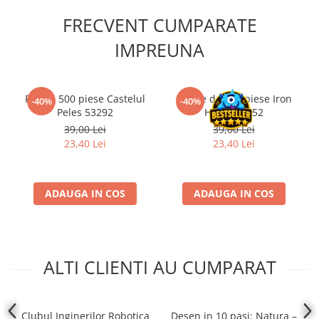
Accesorii Clasice
FRECVENT CUMPARATE
Book Nooks
IMPREUNA
Hello Kitty - Produse Oficiale
Sanrio
Comic Books (Benzi Desenate)
Puzzle 500 piese Castelul
Puzzle de 500 piese Iron
-40%
-40%
Peles 53292
Horse 53452
Trading Card Games
39,00 Lei
39,00 Lei
DragonBallZ
23,40 Lei
23,40 Lei
Yu-Gi-Oh!
Yu Gi Oh
ADAUGA IN COS
ADAUGA IN COS
Pokemon TCG
Accesorii TCG
Digimon Card Game
ALTI CLIENTI AU CUMPARAT
Cardfight!! Vanguard
Weis Schwarz
Flesh and Blood
Clubul Inginerilor Robotica
Desen in 10 pasi: Natura –