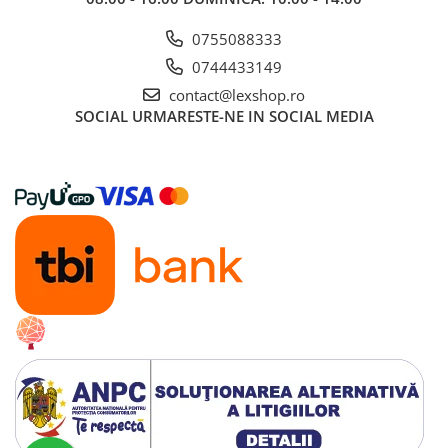
Gundam
0755088333
Accesorii Gundam
Transformers
0744433149
contact@lexshop.ro
Modele Revell
SOCIAL
URMARESTE-NE IN SOCIAL MEDIA
Figurine NECA
D&D si Alte RPG
Manuale
Figurine
Altele
Screens
Nolzur
Premium
Board games
Harti
Teren