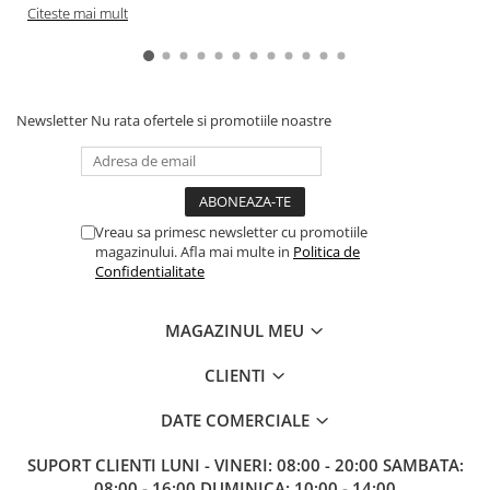
Citeste mai mult
Paints & Tools
Starter Sets
Books and Codex
Newsletter
Nu rata ofertele si promotiile noastre
Accesorii
Figurine
Star Wars figurine
Friday The 13th
Vreau sa primesc newsletter cu promotiile
magazinului. Afla mai multe in
Politica de
Marvel Univers
Confidentialitate
Figurine diverse
MAGAZINUL MEU
DC Univers
FUNKO POP!
CLIENTI
One Piece
DATE COMERCIALE
Dragon Ball
SUPORT CLIENTI
LUNI - VINERI: 08:00 - 20:00 SAMBATA:
Anime
08:00 - 16:00 DUMINICA: 10:00 - 14:00