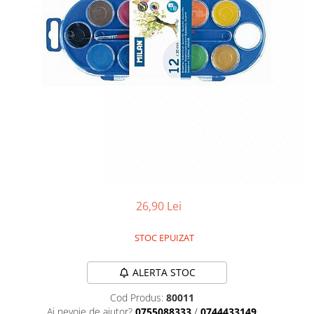
Battletech
Final Girl - solo game
Miniaturi Arkham Horror
Miniaturi HEROCLIX
Accesorii pentru boardgames
Protectii carti (Sleeves)
Playmats
Deck Boxes/Cutii pentru carti
Portofolii/ Clasoare pentru carti
The Army Painter
26,90 Lei
Organizatoare
Zaruri
STOC EPUIZAT
Carti
ALERTA STOC
Carti de joc
Cod Produs:
80011
Alte produse Hobby
Ai nevoie de ajutor?
0755088333
/
0744433149