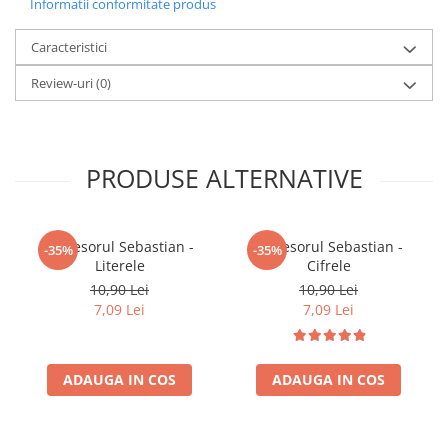
Informatii conformitate produs
Minecraft
Carnetele
Caracteristici
Dragon Ball
Review-uri
(0)
Pokemon
One Piece
Lord of The Rings
PRODUSE ALTERNATIVE
Naruto Shippuden
Sailor Moon
Profesorul Sebastian -
Profesorul Sebastian -
-35%
-35%
Harry Potter
Literele
Cifrele
Star Trek
10,90 Lei
10,90 Lei
7,09 Lei
7,09 Lei
Fallout
Stranger Things
ADAUGA IN COS
ADAUGA IN COS
Collectibles
KPop Demon Hunters
Retro Arcade – Jocuri, Console si