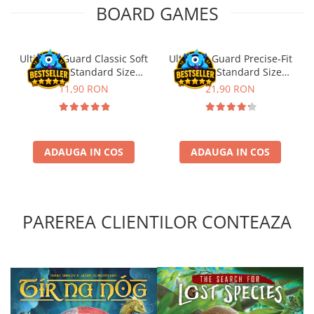
BOARD GAMES
Riftbound singles
Gundam TCG
Puzzle
Ultimate Guard Classic Soft
Ultimate Guard Precise-Fit
Sleeves Standard Size
Sleeves Standard Size
Puzzle 1000 piese
Transparent (100)
Transparent (100)
11,90 RON
21,90 RON
Accesorii pentru puzzle
Puzzle 3000 piese
Puzzle 2000 piese
ADAUGA IN COS
ADAUGA IN COS
Puzzle 1500 piese
Puzzle 20 piese
Puzzle 60 piese
PAREREA CLIENTILOR CONTEAZA
Puzzle 4 in 1
Puzzle 40 piese
Puzzle 30 piese
Puzzle 120 piese
Puzzle 260 piese