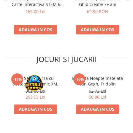
– Carte interactiva STEM 6+
Ghid creativ 7+ ani
Disney Lorcana
ani
169,00 Lei
62,90 RON
Altered
Star Wars Unlimited
ADAUGA IN COS
ADAUGA IN COS
UniVersus CCG
Neverrift TCG
Riftbound League of Legends TCG
JOCURI SI JUCARII
Hololive
Magic The Gathering TCG
Kit STEM Cursa cu
Flasneta Noapte instelata
One Piece Card Game
-19%
-19%
obstacole Dynamic XM,
Van Gogh, Fridolin
Colectii Oficiale Topps si Panini si
Fischertechnik
362,88 Lei
62,72 Lei
altele
293,93 Lei
50,80 Lei
Final Fantasy
ADAUGA IN COS
ADAUGA IN COS
Grand Archive TCG
Alte TCG-uri
Carti singles