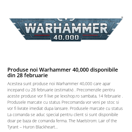
Puzzle 3D
Puzzle 8000 piese
Puzzle 150 piese
Puzzle 1000 piese fluorescent
Puzzle din lemn
Mandala
Puzzle 24 piese
Puzzle-uri metalice si logice
Produse noi Warhammer 40,000 disponibile
din 28 februarie
Puzzle 3 in 1
Acestea sunt produse noi Warhammer 40,000 care apar
Puzzle 350 piese
incepand cu 28 februarie (estimativ) . Precomenzile pentru
aceste produse vor fi live pe lexshop.ro sambata, 14 februarie .
Puzzle 275 piese
Produsele marcate cu status Precomanda vor veni pe stoc si
Puzzle 550 piese
vor fi livrate imediat dupa lansare. Produsele marcate cu status
Warhammer
La comanda se aduc special pentru client si sunt disponibile
doar pe baza de comanda ferma. The Maelstrom: Lair of the
Warhammer 40K
Tyrant – Huron Blackheart...
Age of Sigmar