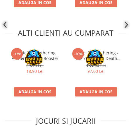
ADAUGA IN COS
ADAUGA IN COS
Disney Lorcana
Altered
Star Wars Unlimited
ALTI CLIENTI AU CUMPARAT
UniVersus CCG
Neverrift TCG
Riftbound League of Legends TCG
Magic The Gathering
Magic: The Gathering -
-37%
-30%
Aetherdrift Play Booster
Theros Beyond Death
Hololive
Collector Booster
29,90 Lei
139,00 Lei
Magic The Gathering TCG
18,90 Lei
97,00 Lei
One Piece Card Game
Colectii Oficiale Topps si Panini si
ADAUGA IN COS
ADAUGA IN COS
altele
Final Fantasy
Grand Archive TCG
JOCURI SI JUCARII
Alte TCG-uri
Carti singles