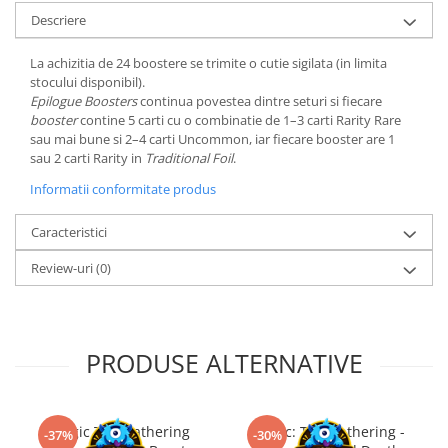
Minecraft
Descriere
Carnetele
La achizitia de 24 boostere se trimite o cutie sigilata (in limita
Dragon Ball
stocului disponibil).
Epilogue Boosters
continua povestea dintre seturi si fiecare
Pokemon
booster
contine 5 carti cu o combinatie de 1–3 carti Rarity Rare
One Piece
sau mai bune si 2–4 carti Uncommon, iar fiecare booster are 1
sau 2 carti Rarity in
Traditional Foil
.
Lord of The Rings
Informatii conformitate produs
Naruto Shippuden
Sailor Moon
Caracteristici
Harry Potter
Review-uri
(0)
Star Trek
Fallout
Stranger Things
PRODUSE ALTERNATIVE
Collectibles
KPop Demon Hunters
Magic The Gathering
Magic: The Gathering -
-37%
-30%
Retro Arcade – Jocuri, Console si