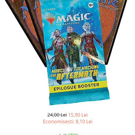
Battletech
Final Girl - solo game
Miniaturi Arkham Horror
Miniaturi HEROCLIX
Accesorii pentru boardgames
Protectii carti (Sleeves)
Playmats
Deck Boxes/Cutii pentru carti
Portofolii/ Clasoare pentru carti
The Army Painter
Organizatoare
Zaruri
Carti
24,00 Lei
15,90 Lei
Carti de joc
Economisesti:
8,10
Lei
Alte produse Hobby