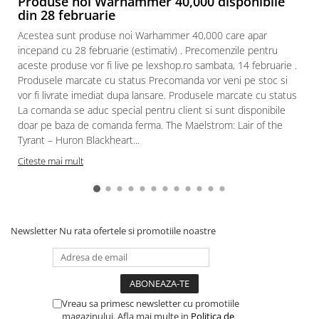
Produse noi Warhammer 40,000 disponibile
din 28 februarie
Paints & Tools
Acestea sunt produse noi Warhammer 40,000 care apar
Starter Sets
incepand cu 28 februarie (estimativ) . Precomenzile pentru
Books and Codex
aceste produse vor fi live pe lexshop.ro sambata, 14 februarie .
Produsele marcate cu status Precomanda vor veni pe stoc si
Accesorii
vor fi livrate imediat dupa lansare. Produsele marcate cu status
Figurine
La comanda se aduc special pentru client si sunt disponibile
doar pe baza de comanda ferma. The Maelstrom: Lair of the
Star Wars figurine
Tyrant – Huron Blackheart...
Friday The 13th
Citeste mai mult
Marvel Univers
Figurine diverse
DC Univers
Newsletter
Nu rata ofertele si promotiile noastre
FUNKO POP!
One Piece
Dragon Ball
Anime
Vreau sa primesc newsletter cu promotiile
magazinului. Afla mai multe in
Politica de