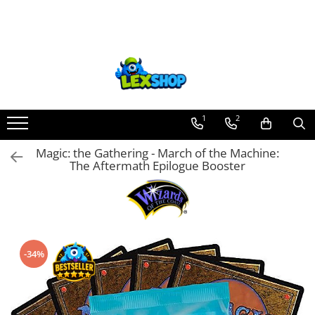
Toate Produsele
Board Games
Games Workshop
Board Games
1
2
Extensii boardgames
Magic: the Gathering - March of the Machine:
Card Games (jocuri cu carti)
The Aftermath Epilogue Booster
Extensii card games
Jocuri pentru toata familia
Party Games (jocuri de petrecere)
Jocuri pentru copii
-34%
Smart Games
Puzzle-uri logice
Jocuri cu miniaturi