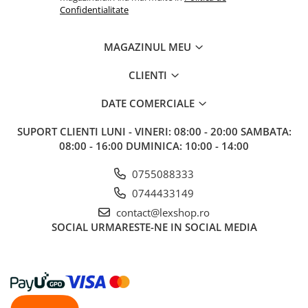
Gundam
Confidentialitate
Accesorii Gundam
Transformers
MAGAZINUL MEU
Modele Revell
CLIENTI
D&D si Alte RPG
DATE COMERCIALE
Manuale
Figurine
SUPORT CLIENTI
LUNI - VINERI: 08:00 - 20:00 SAMBATA:
08:00 - 16:00 DUMINICA: 10:00 - 14:00
Altele
Screens
0755088333
Nolzur
0744433149
Premium
contact@lexshop.ro
SOCIAL
URMARESTE-NE IN SOCIAL MEDIA
Board games
Harti
Teren
Alte RPG