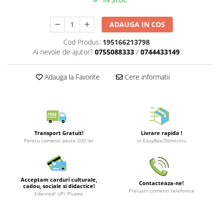
IN STOC
Merch Lex Hobby Store
Pop Culture
ADAUGA IN COS
Sepci
Cod Produs:
195166213798
Tricouri
Ai nevoie de ajutor?
0755088333
/
0744433149
Postere
Adauga la Favorite
Cere informatii
Geek Stuff
Figurine
Cani/Pahare
Brelocuri
Transport Gratuit!
Livrare rapida !
Plusuri si papusi
Pentru comenzi peste 200 lei
In EasyBox/Domiciliu
Decoratiuni
Carti
Acceptam carduri culturale,
Contacteaza-ne!
Fesuri
cadou, sociale si didactice!
Preluam comenzi telefonice
Edenred/ UP/ Pluxee
Studio Ghibli/My Neighbor
Totoro/Kiki etc