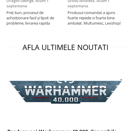
Dragos George,
Acum 1
Grosu Nicoleta,
Acum 1
Б
Puzzle 3D
saptamana
saptamana
s
Preț bun, procesul de
Produsul comandat a ajuns
5
Puzzle 8000 piese
achiziționare facil și lipsit de
foarte repede si foarte bine
Puzzle 150 piese
probleme, livrarea rapida
ambalat. Multumesc, Lexshop!
Puzzle 1000 piese fluorescent
Puzzle din lemn
AFLA ULTIMELE NOUTATI
Mandala
Puzzle 24 piese
Puzzle-uri metalice si logice
Puzzle 3 in 1
Puzzle 350 piese
Puzzle 275 piese
Puzzle 550 piese
Warhammer
Warhammer 40K
Age of Sigmar