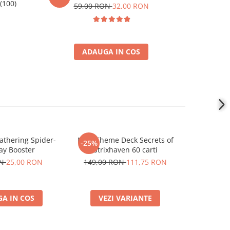
(100)
Standa
59,00 RON
32,00 RON
2
ADAUGA IN COS
ring Spider-
MTG Theme Deck Secrets of
Magic
-25%
-25%
ay Booster
Strixhaven 60 carti
Foundat
ON
25,00 RON
149,00 RON
111,75 RON
31,90
A IN COS
VEZI VARIANTE
ADA