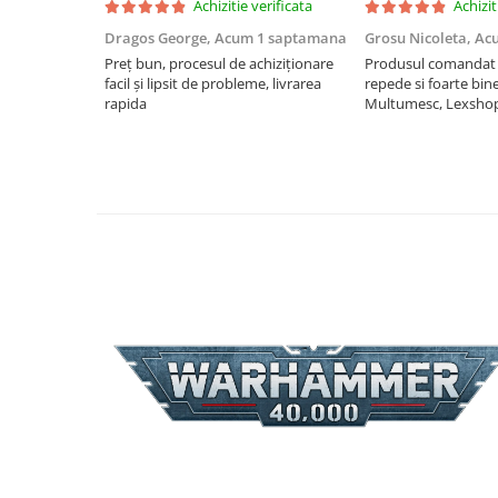
Achizitie verificata
Achizit
Puzzle 4000 piese
Dragos George,
Acum 1 saptamana
Grosu Nicoleta,
Ac
Preț bun, procesul de achiziționare
Produsul comandat a
Puzzle 500 piese
facil și lipsit de probleme, livrarea
repede si foarte bin
4D Cityscape Time Puzzle
rapida
Multumesc, Lexsho
Puzzle 180 piese
Puzzle 12 piese
Educative
Puzzle 300 piese
Puzzle
Puzzle 70 piese
Puzzle cu 100 piese
Puzzle cu 200 piese
Puzzle XXL
Puzzle 2 in 1
Puzzle 1000 piese panorama