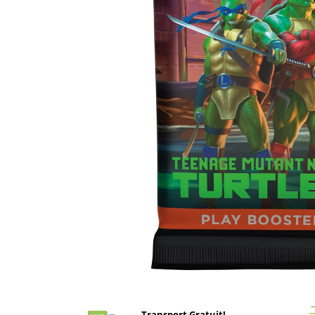
Battletech
Final Girl - solo game
Miniaturi Arkham Horror
Miniaturi HEROCLIX
Accesorii pentru boardgames
Protectii carti (Sleeves)
Playmats
Deck Boxes/Cutii pentru carti
Portofolii/ Clasoare pentru carti
The Army Painter
Organizatoare
Zaruri
Carti
Carti de joc
Distribuie
pe
Alte produse Hobby
Facebook
Transport Gratuit!