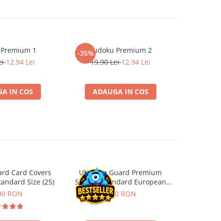
 Premium 1
Sudoku Premium 2
Instrumen
-35%
-19%
l
ei
12,94 Lei
19,90 Lei
12,94 Lei
181,4
A IN COS
ADAUGA IN COS
ADA
ard Card Covers
Ultimate Guard Premium
Gwent Playm
andard Size (25)
Sleeves Standard European
vari
Board Game Size (50)
90 RON
9,90 RON
129,00 