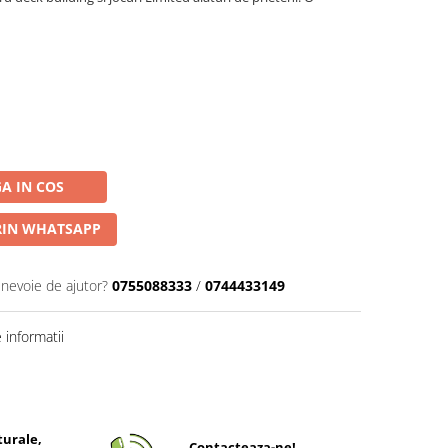
A IN COS
IN WHATSAPP
 nevoie de ajutor?
0755088333
/
0744433149
informatii
turale,
Contacteaza-ne!