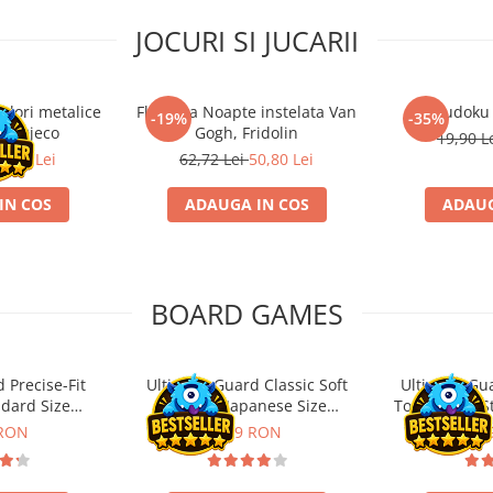
JOCURI SI JUCARII
ulori metalice
Flasneta Noapte instelata Van
Sudoku
-19%
-35%
ce, Djeco
Gogh, Fridolin
19,90 L
0,80 Lei
62,72 Lei
50,80 Lei
IN COS
ADAUGA IN COS
ADAUG
BOARD GAMES
 Precise-Fit
Ultimate Guard Classic Soft
Ultimate Gu
ndard Size
Sleeves Japanese Size
Toploading St
nt (100)
Transparent (100)
 RON
9,99 RON
29,