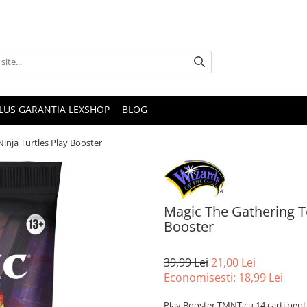
PLUS GARANTIA LEXSHOP
BLOG
nja Turtles Play Booster
Magic The Gathering T
Booster
39,99 Lei
21,00 Lei
Economisesti:
18,99
Lei
Play Booster TMNT cu 14 carti pentru