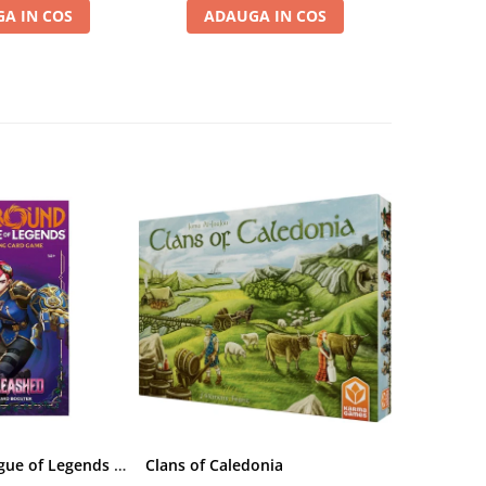
A IN COS
ADAUGA IN COS
VE
Riftbound League of Legends TCG Unleashed Booster Pack 14 Carti
Clans of Caledonia