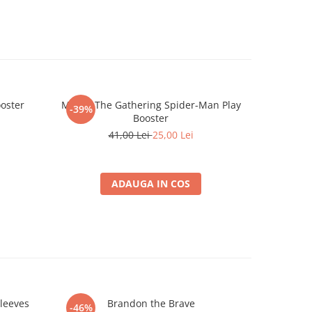
oster
Magic: The Gathering Spider-Man Play
MTG Theme
-39%
-25%
Booster
41,00 Lei
25,00 Lei
1
ADAUGA IN COS
Sleeves
Brandon the Brave
Ultimat
-46%
-26%