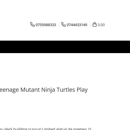
0755088333
0744433149
0,00
eenage Mutant Ninja Turtles Play
 deck building si jocuri Limited alaturi de prieteni. O