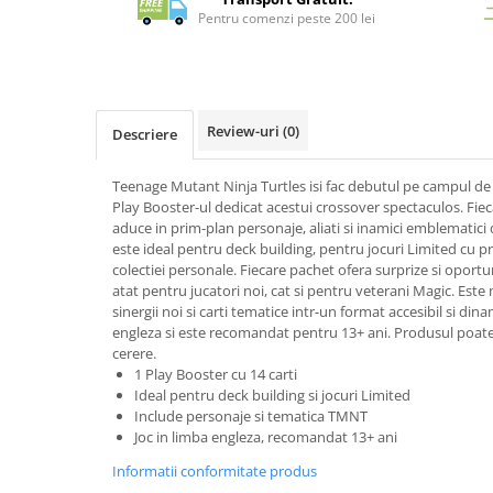
Merch Lex Hobby Store
Pentru comenzi peste 200 lei
Pop Culture
Sepci
Tricouri
Review-uri
(0)
Descriere
Postere
Geek Stuff
Teenage Mutant Ninja Turtles isi fac debutul pe campul de
Play Booster-ul dedicat acestui crossover spectaculos. Fiec
Figurine
aduce in prim-plan personaje, aliati si inamici emblematic
Cani/Pahare
este ideal pentru deck building, pentru jocuri Limited cu p
colectiei personale. Fiecare pachet ofera surprize si oportuni
Brelocuri
atat pentru jucatori noi, cat si pentru veterani Magic. Est
Plusuri si papusi
sinergii noi si carti tematice intr-un format accesibil si din
engleza si este recomandat pentru 13+ ani. Produsul poate
Decoratiuni
cerere.
1 Play Booster cu 14 carti
Carti
Ideal pentru deck building si jocuri Limited
Fesuri
Include personaje si tematica TMNT
Joc in limba engleza, recomandat 13+ ani
Studio Ghibli/My Neighbor
Totoro/Kiki etc
Informatii conformitate produs