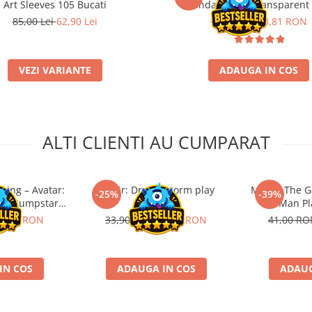
Art Sleeves 105 Bucati
Standard Size Transparent 
85,00 Lei
62,90 Lei
11,90 RON
8,81 RON
VEZI VARIANTE
ADAUGA IN COS
ALTI CLIENTI AU CUMPARAT
ring – Avatar:
Tarkir: Dragonstorm play
Magic: The Gathe
-25%
-39%
der Jumpstart
booster
Man Pl
 (EN)
5,90 RON
33,90 RON
25,43 RON
41,00 R
IN COS
ADAUGA IN COS
ADAUG