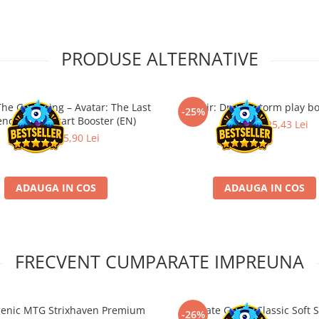
PRODUSE ALTERNATIVE
The Gathering – Avatar: The Last
Tarkir: Dragonstorm play bo
-25%
ender Jumpstart Booster (EN)
33,90 Lei
25,43 Lei
39,90 Lei
25,90 Lei
ADAUGA IN COS
ADAUGA IN COS
FRECVENT CUMPARATE IMPREUNA
enic MTG Strixhaven Premium
Ultimate Guard Classic Soft 
-26%