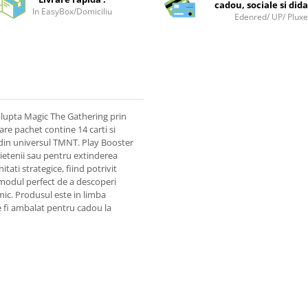
cadou, sociale si dida
In EasyBox/Domiciliu
Edenred/ UP/ Plux
 lupta Magic The Gathering prin
are pachet contine 14 carti si
i din universul TMNT. Play Booster
rietenii sau pentru extinderea
tati strategice, fiind potrivit
e modul perfect de a descoperi
amic. Produsul este in limba
 fi ambalat pentru cadou la