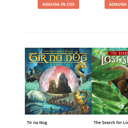
ADAUGA IN COS
ADAUGA 
Riftbound singles
Gundam TCG
Puzzle
Puzzle 1000 piese
Accesorii pentru puzzle
Puzzle 3000 piese
Puzzle 2000 piese
Puzzle 1500 piese
Puzzle 20 piese
Puzzle 60 piese
Puzzle 4 in 1
Puzzle 40 piese
Puzzle 30 piese
Puzzle 120 piese
Tir na Nog
The Search for Lo
Puzzle 260 piese