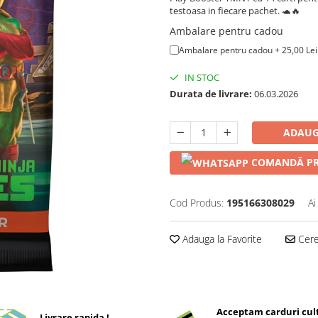
testoasa in fiecare pachet. 🐢🔥
Ambalare pentru cadou
Ambalare pentru cadou + 25,00 Lei
IN STOC
Durata de livrare:
06.03.2026
ADAUG
COMANDĂ PR
Cod Produs:
195166308029
Ai
Adauga la Favorite
Cere 
Acceptam carduri cul
Livrare rapida !