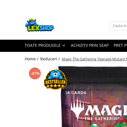
Toate Produsele
Board Games
Games Workshop
TOATE PRODUSELE
ACHIZIȚII PRIN SEAP
PRET 
Board Games
Extensii boardgames
Home /
Reduceri /
Magic The Gathering Teenage Mutant Ni
Card Games (jocuri cu carti)
Extensii card games
-47%
Jocuri pentru toata familia
Party Games (jocuri de petrecere)
Jocuri pentru copii
Smart Games
Puzzle-uri logice
Jocuri cu miniaturi