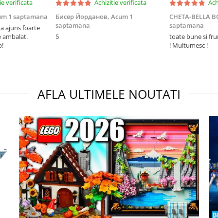
ie verificata
Achizitie verificata
Ach
um 1 saptamana
Бисер Йорданов,
Acum 1
CHETA-BELLA 
saptamana
saptamana
 ajuns foarte
e ambalat.
5
toate bune si fr
p!
! Multumesc !
AFLA ULTIMELE NOUTATI