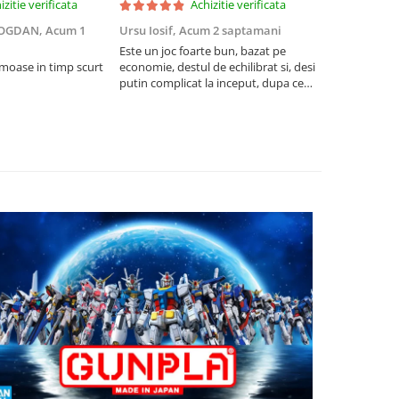
izitie verificata
Achizitie verificata
BOGDAN,
Acum 1
Ursu Iosif,
Acum 2 saptamani
Cristian Neg
saptamani
Este un joc foarte bun, bazat pe
umoase in timp scurt
economie, destul de echilibrat si, desi
5
putin complicat la inceput, dupa ce
intelegi mecanismele il poti juca
foarte usor.