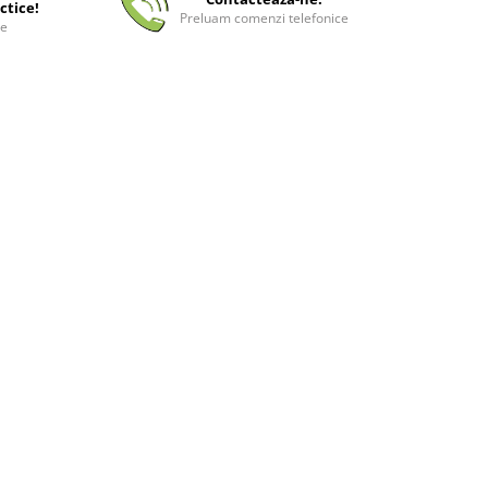
ctice!
Preluam comenzi telefonice
ee