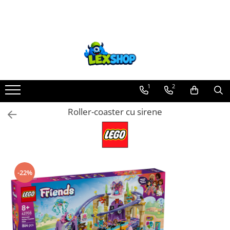
Toate Produsele
Board Games
Games Workshop
Board Games
1
2
Extensii boardgames
Roller-coaster cu sirene
Card Games (jocuri cu carti)
Extensii card games
Jocuri pentru toata familia
Party Games (jocuri de petrecere)
-22%
Jocuri pentru copii
Smart Games
Puzzle-uri logice
Jocuri cu miniaturi