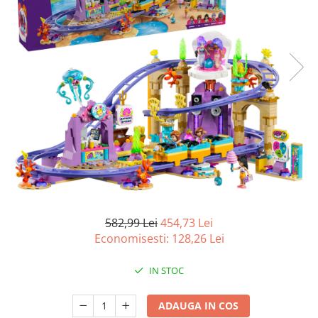
Battletech
Final Girl - solo game
Miniaturi Arkham Horror
Miniaturi HEROCLIX
Accesorii pentru boardgames
Protectii carti (Sleeves)
Playmats
Deck Boxes/Cutii pentru carti
Portofolii/ Clasoare pentru carti
The Army Painter
Organizatoare
582,99 Lei
454,73 Lei
Economisesti:
128,26
Lei
Zaruri
Carti
IN STOC
Carti de joc
Alte produse Hobby
ADAUGA IN COS