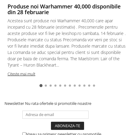
Produse noi Warhammer 40,000 disponibile
Paints & Tools
din 28 februarie
Starter Sets
Acestea sunt produse noi Warhammer 40,000 care apar
incepand cu 28 februarie (estimativ) . Precomenzile pentru
Books and Codex
aceste produse vor fi live pe lexshop.ro sambata, 14 februarie .
Accesorii
Produsele marcate cu status Precomanda vor veni pe stoc si
Figurine
vor fi livrate imediat dupa lansare. Produsele marcate cu status
La comanda se aduc special pentru client si sunt disponibile
Star Wars figurine
doar pe baza de comanda ferma. The Maelstrom: Lair of the
Friday The 13th
Tyrant – Huron Blackheart...
Marvel Univers
Citeste mai mult
Figurine diverse
DC Univers
FUNKO POP!
Newsletter
Nu rata ofertele si promotiile noastre
One Piece
Dragon Ball
Anime
Vreau sa primesc newsletter cu promotiile