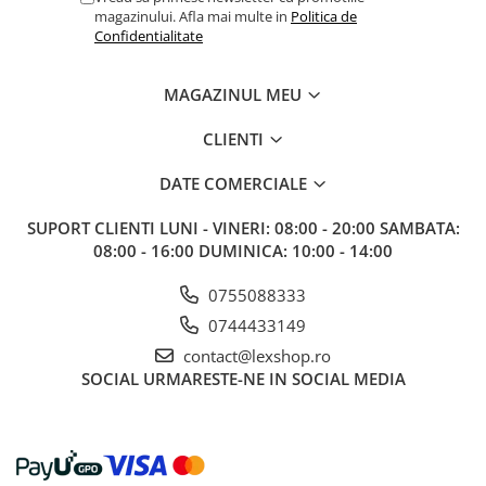
Gundam
magazinului. Afla mai multe in
Politica de
Confidentialitate
Accesorii Gundam
Transformers
MAGAZINUL MEU
Modele Revell
CLIENTI
D&D si Alte RPG
Manuale
DATE COMERCIALE
Figurine
SUPORT CLIENTI
LUNI - VINERI: 08:00 - 20:00 SAMBATA:
Altele
08:00 - 16:00 DUMINICA: 10:00 - 14:00
Screens
0755088333
Nolzur
0744433149
Premium
contact@lexshop.ro
Board games
SOCIAL
URMARESTE-NE IN SOCIAL MEDIA
Harti
Teren
Alte RPG