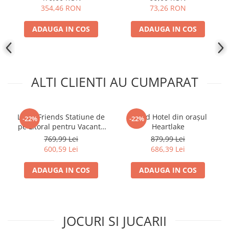
354,46 RON
73,26 RON
Disney Lorcana
Altered
ADAUGA IN COS
ADAUGA IN COS
Star Wars Unlimited
UniVersus CCG
Neverrift TCG
ALTI CLIENTI AU CUMPARAT
Riftbound League of Legends TCG
Hololive
LEGO Friends Statiune de
Grand Hotel din orașul
-22%
-22%
Magic The Gathering TCG
pe Litoral pentru Vacanta
Heartlake
One Piece Card Game
cu Familia 42673
769,99 Lei
879,99 Lei
600,59 Lei
686,39 Lei
Colectii Oficiale Topps si Panini si
altele
ADAUGA IN COS
ADAUGA IN COS
Final Fantasy
Grand Archive TCG
Alte TCG-uri
JOCURI SI JUCARII
Carti singles