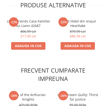
864 de piese.
PRODUSE ALTERNATIVE
Accesorii Clasice
Book Nooks
Hello Kitty - Produse Oficiale
LEGO Friends Casa Familiei
Grand Hotel din orașul
-22%
-22%
Sanrio
lui Liann 42687
Heartlake
Comic Books (Benzi Desenate)
406,99 Lei
879,99 Lei
317,45 Lei
686,39 Lei
Trading Card Games
DragonBallZ
ADAUGA IN COS
ADAUGA IN COS
Yu-Gi-Oh!
Yu Gi Oh
Pokemon TCG
FRECVENT CUMPARATE
Accesorii TCG
IMPREUNA
Digimon Card Game
Cardfight!! Vanguard
Tales of the Arthurian
Until Proven Guilty: Thirst
Weis Schwarz
-26%
-26%
Knights
for Justice
Flesh and Blood
479,00 RON
99,00 RON