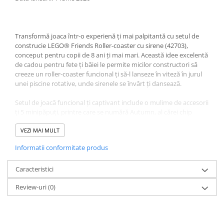
Minecraft
Carnetele
Dragon Ball
Transformă joaca într-o experienă ţi mai palpitantă cu setul de
construcie LEGO® Friends Roller-coaster cu sirene (42703),
Pokemon
conceput pentru copii de 8 ani ţi mai mari. Această idee excelentă
de cadou pentru fete ţi băiei le permite micilor constructori să
One Piece
creeze un roller-coaster funcional ţi să-l lanseze în viteză în jurul
Lord of The Rings
unei piscine rotative, unde sirenele se învârt ţi dansează.
Naruto Shippuden
Setul de joacă funcional ţi captivant include o mulime de accesorii
ţi 5 minipăpuţi, printre care se numără Autumn, al cărei chip
Sailor Moon
poate fi schimbat pentru a exprima relaxare sau entuziasm, ţi 2
Harry Potter
sirene, Serina ţi Azuria, ambele cu păr opalescent.
VEZI MAI MULT
Star Trek
Informatii conformitate produs
Iubitorii de parcuri de distracii pot descoperi nenumărate
posibilităi de joacă ţi aventuri cu acest set de construcie cu roller-
Fallout
coaster, care prezintă detalii tematice la fiecare pas, cum ar fi o
Caracteristici
Stranger Things
intrare cu bilete, harta parcului, fotografii ţi multe altele.
Review-uri
(0)
Collectibles
Copiii se pot bucura de o experienă ce construcie intuitivă cu
KPop Demon Hunters
aplicaia LEGO Builder, în care apropie, rotesc modelele cu
instruciunile 3D, pot salva ţi îţi pot urmări progresul. Setul conine
Retro Arcade – Jocuri, Console si