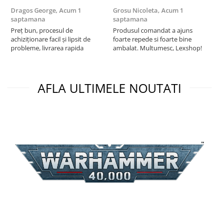
Puzzle 3D
Dragos George,
Acum 1
Grosu Nicoleta,
Acum 1
Б
saptamana
saptamana
s
Puzzle 8000 piese
Preț bun, procesul de
Produsul comandat a ajuns
5
Puzzle 150 piese
achiziționare facil și lipsit de
foarte repede si foarte bine
probleme, livrarea rapida
ambalat. Multumesc, Lexshop!
Puzzle 1000 piese fluorescent
Puzzle din lemn
Mandala
AFLA ULTIMELE NOUTATI
Puzzle 24 piese
Puzzle-uri metalice si logice
Puzzle 3 in 1
Puzzle 350 piese
Puzzle 275 piese
Puzzle 550 piese
Warhammer
Warhammer 40K
Age of Sigmar