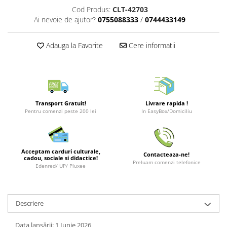
Merch Lex Hobby Store
Cod Produs:
CLT-42703
Ai nevoie de ajutor?
0755088333
/
0744433149
Pop Culture
Sepci
Adauga la Favorite
Cere informatii
Tricouri
Postere
Geek Stuff
Figurine
Transport Gratuit!
Livrare rapida !
Cani/Pahare
Pentru comenzi peste 200 lei
In EasyBox/Domiciliu
Brelocuri
Plusuri si papusi
Acceptam carduri culturale,
Contacteaza-ne!
cadou, sociale si didactice!
Decoratiuni
Preluam comenzi telefonice
Edenred/ UP/ Pluxee
Carti
Fesuri
Descriere
Studio Ghibli/My Neighbor
Totoro/Kiki etc
Data lansării: 1 Iunie 2026