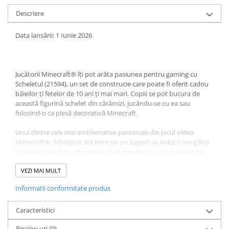
LEGO Wicked
Descriere
Lampi si brelocuri cu LED
Data lansării: 1 Iunie 2026
Lenjerii de pat si textile
Recipiente alimentare
Jucătorii Minecraft® îţi pot arăta pasiunea pentru gaming cu
Seturi emblematice
Scheletul (21594), un set de construcie care poate fi oferit cadou
Lego Editions
băieilor ţi fetelor de 10 ani ţi mai mari. Copiii se pot bucura de
această figurină schelet din cărămizi, jucându-se cu ea sau
Lego Pokemon
folosind-o ca piesă decorativă Minecraft.
Lego Friends
Unul dintre cele mai emblematice personaje din jocul video
LEGO Ninjago
Minecraft®, Scheletul, stă ferm pe un suport cu iarbă ţi are gâtul
ţi braele articulate, oferind posibilitatea de a fi aţezat în diferite
posturi pentru o expunere dinamică. Cu arma sa clasică, arcul cu
săgeti, ţi o cască de diamant detaţabilă, Scheletul devine o
VEZI MAI MULT
distractivă ţi formidabilă piesă de decor inspirată de jocul video.
Informatii conformitate produs
Oferă pasionailor de gaming acest mob Minecraft® drept cadou
pentru ziua de naţtere, sărbători sau orice altă ocazie. În plus, cu
aplicaia LEGO® Builder, copiii pot construi cu încredere,
Caracteristici
apropiind, rotind în 3D ţi monitorizându-ţi progresul cu
Review-uri
(0)