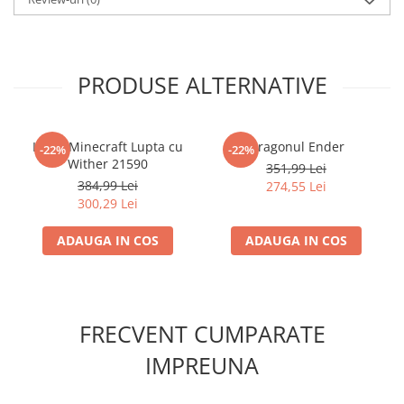
instruciuni digitale uţor de urmat. Funcie bonus: jucătorii pot
scana codul QR de pe instruciunile de construcie pentru a obine o
cască de diamant pentru craniu, pe care o pot folosi în jocul video
Minecraft. Setul conine 502 piese.
PRODUSE ALTERNATIVE
LEGO Minecraft Lupta cu
Dragonul Ender
-22%
-22%
Wither 21590
351,99 Lei
384,99 Lei
274,55 Lei
300,29 Lei
ADAUGA IN COS
ADAUGA IN COS
FRECVENT CUMPARATE
IMPREUNA