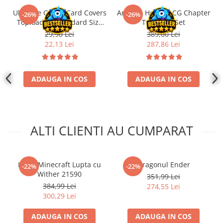
Ultimate Guard Card Covers
Arkham Horror LCG Chapter
-26%
-26%
Toploading Standard Size
Two Core Set
(25)
29,90 Lei
389,00 Lei
22,13 Lei
287,86 Lei
ADAUGA IN COS
ADAUGA IN COS
ALTI CLIENTI AU CUMPARAT
LEGO Minecraft Lupta cu
Dragonul Ender
-22%
-22%
Wither 21590
351,99 Lei
384,99 Lei
274,55 Lei
300,29 Lei
ADAUGA IN COS
ADAUGA IN COS