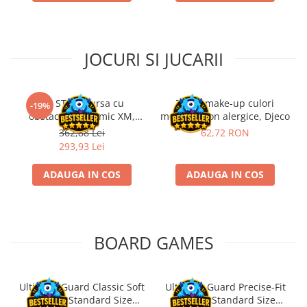
JOCURI SI JUCARII
Kit STEM Cursa cu
Trusa make-up culori
-19%
obstacole Dynamic XM,
metalice non alergice, Djeco
Fischertechnik
362,88 Lei
62,72 RON
293,93 Lei
ADAUGA IN COS
ADAUGA IN COS
BOARD GAMES
Ultimate Guard Classic Soft
Ultimate Guard Precise-Fit
Sleeves Standard Size
Sleeves Standard Size