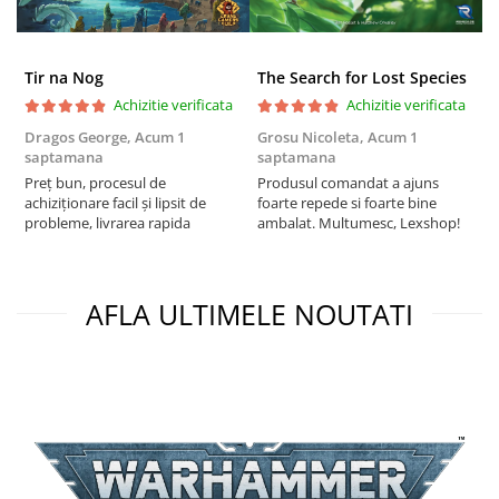
Tir na Nog
The Search for Lost Species
Achizitie verificata
Achizitie verificata
Dragos George,
Acum 1
Grosu Nicoleta,
Acum 1
Б
saptamana
saptamana
s
Preț bun, procesul de
Produsul comandat a ajuns
5
achiziționare facil și lipsit de
foarte repede si foarte bine
probleme, livrarea rapida
ambalat. Multumesc, Lexshop!
AFLA ULTIMELE NOUTATI