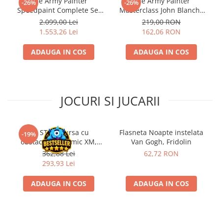
The Army Painter
The Army Painter
-26%
-26%
Speedpaint Complete Set
Masterclass John Blanche
Riftbound singles
2.0
Vol 4
2.099,00 Lei
219,00 RON
Gundam TCG
1.553,26 Lei
162,06 RON
Puzzle
Puzzle 1000 piese
ADAUGA IN COS
ADAUGA IN COS
Accesorii pentru puzzle
Puzzle 3000 piese
JOCURI SI JUCARII
Puzzle 2000 piese
Puzzle 1500 piese
Puzzle 20 piese
Kit STEM Cursa cu
Flasneta Noapte instelata
-19%
obstacole Dynamic XM,
Van Gogh, Fridolin
Puzzle 60 piese
Fischertechnik
362,88 Lei
62,72 RON
Puzzle 4 in 1
293,93 Lei
Puzzle 40 piese
ADAUGA IN COS
ADAUGA IN COS
Puzzle 30 piese
Puzzle 120 piese
Puzzle 260 piese