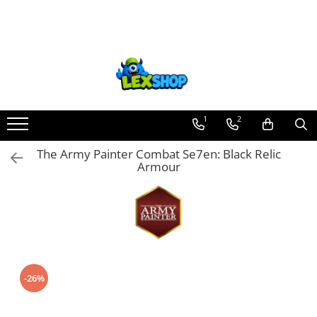
Toate Produsele
Board Games
Games Workshop
Board Games
1
2
Extensii boardgames
The Army Painter Combat Se7en: Black Relic
Card Games (jocuri cu carti)
Armour
Extensii card games
Jocuri pentru toata familia
Party Games (jocuri de petrecere)
Jocuri pentru copii
Smart Games
-26%
Puzzle-uri logice
Jocuri cu miniaturi