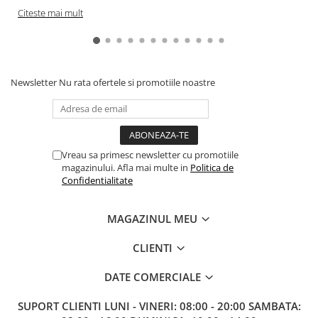
Gundam
Citeste mai mult
Accesorii Gundam
Transformers
Modele Revell
Newsletter
Nu rata ofertele si promotiile noastre
Figurine NECA
D&D si Alte RPG
Manuale
Figurine
Vreau sa primesc newsletter cu promotiile
magazinului. Afla mai multe in
Politica de
Altele
Confidentialitate
Screens
MAGAZINUL MEU
Nolzur
Premium
CLIENTI
Board games
DATE COMERCIALE
Harti
SUPORT CLIENTI
LUNI - VINERI: 08:00 - 20:00 SAMBATA:
Teren