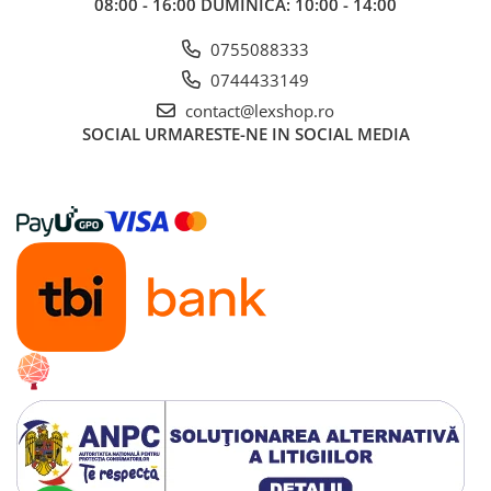
08:00 - 16:00 DUMINICA: 10:00 - 14:00
Alte RPG
0755088333
LEGO
Cutii depozitare
0744433149
contact@lexshop.ro
Decoratiuni si accesorii
SOCIAL
URMARESTE-NE IN SOCIAL MEDIA
Ghiozdane si rechizite
Animal Crossing
Lego Architecture
Lego Art
Lego Boost
Lego Bluey
Lego City
Lego Classic
Lego Colectia Botanica
Lego Creator
Lego Creator Expert