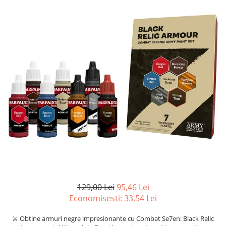
Battletech
Final Girl - solo game
Miniaturi Arkham Horror
Miniaturi HEROCLIX
Accesorii pentru boardgames
Protectii carti (Sleeves)
Playmats
Deck Boxes/Cutii pentru carti
Portofolii/ Clasoare pentru carti
The Army Painter
Organizatoare
Zaruri
Carti
129,00 Lei
95,46 Lei
Economisesti:
33,54
Lei
Carti de joc
Alte produse Hobby
⚔️ Obtine armuri negre impresionante cu Combat Se7en: Black Relic