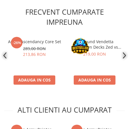
Disney Lorcana
FRECVENT CUMPARATE
Altered
IMPREUNA
Star Wars Unlimited
UniVersus CCG
Neverrift TCG
Ashes Ascendancy Core Set
Riftbound Vendetta
-26%
Showdown Decks Zed vs
289,00 RON
Riftbound League of Legends TCG
Shen
219,00 RON
213,86 RON
Hololive
Magic The Gathering TCG
One Piece Card Game
ADAUGA IN COS
ADAUGA IN COS
Colectii Oficiale Topps si Panini si
altele
Final Fantasy
ALTI CLIENTI AU CUMPARAT
Grand Archive TCG
Alte TCG-uri
Carti singles