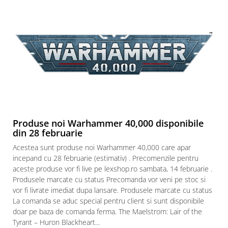
Paints & Tools
Starter Sets
Books and Codex
Accesorii
Figurine
Star Wars figurine
Friday The 13th
Marvel Univers
Produse noi Warhammer 40,000 disponibile
din 28 februarie
Figurine diverse
Acestea sunt produse noi Warhammer 40,000 care apar
DC Univers
incepand cu 28 februarie (estimativ) . Precomenzile pentru
aceste produse vor fi live pe lexshop.ro sambata, 14 februarie .
FUNKO POP!
Produsele marcate cu status Precomanda vor veni pe stoc si
One Piece
vor fi livrate imediat dupa lansare. Produsele marcate cu status
Dragon Ball
La comanda se aduc special pentru client si sunt disponibile
doar pe baza de comanda ferma. The Maelstrom: Lair of the
Anime
Tyrant – Huron Blackheart...