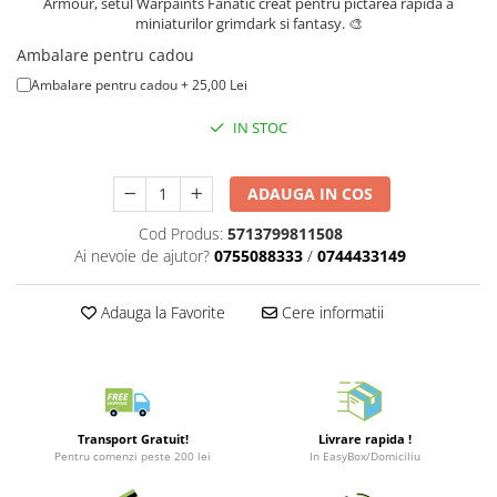
Armour, setul Warpaints Fanatic creat pentru pictarea rapida a
Merch Lex Hobby Store
miniaturilor grimdark si fantasy. 🎨
Pop Culture
Ambalare pentru cadou
Sepci
Ambalare pentru cadou + 25,00 Lei
Tricouri
IN STOC
Postere
Geek Stuff
ADAUGA IN COS
Figurine
Cod Produs:
5713799811508
Cani/Pahare
Ai nevoie de ajutor?
0755088333
/
0744433149
Brelocuri
Adauga la Favorite
Cere informatii
Plusuri si papusi
Decoratiuni
Carti
Fesuri
Transport Gratuit!
Livrare rapida !
Studio Ghibli/My Neighbor
Pentru comenzi peste 200 lei
In EasyBox/Domiciliu
Totoro/Kiki etc