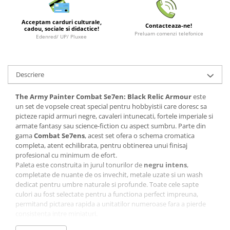
Minecraft
Carnetele
Acceptam carduri culturale,
Contacteaza-ne!
cadou, sociale si didactice!
Preluam comenzi telefonice
Dragon Ball
Edenred/ UP/ Pluxee
Pokemon
One Piece
Descriere
Lord of The Rings
The Army Painter Combat Se7en: Black Relic Armour
este
Naruto Shippuden
un set de vopsele creat special pentru hobbyistii care doresc sa
Sailor Moon
picteze rapid armuri negre, cavaleri intunecati, fortele imperiale si
armate fantasy sau science-fiction cu aspect sumbru. Parte din
Harry Potter
gama
Combat Se7ens
, acest set ofera o schema cromatica
completa, atent echilibrata, pentru obtinerea unui finisaj
Star Trek
profesional cu minimum de efort.
Fallout
Paleta este construita in jurul tonurilor de
negru intens
,
completate de nuante de os invechit, metale uzate si un wash
Stranger Things
dedicat pentru umbre naturale si profunde. Toate cele sapte
culori au fost selectate pentru a functiona perfect impreuna,
Collectibles
permitand pictarea rapida a unitatilor numeroase fara a pierde
KPop Demon Hunters
consistenta intre miniaturi.
Setul contine
5 vopsele acrilice Warpaints Fanatic
,
1 vopsea
Retro Arcade – Jocuri, Console si