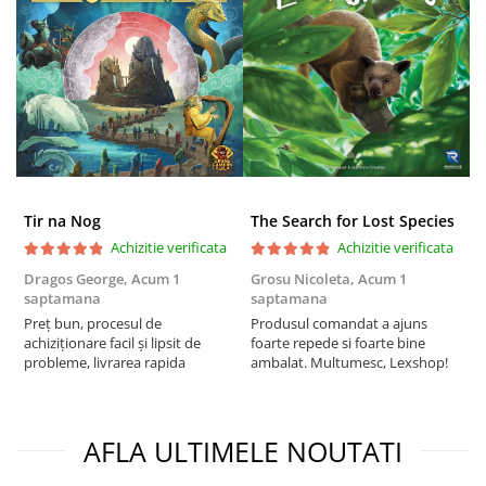
Puzzle 4000 piese
Puzzle 500 piese
4D Cityscape Time Puzzle
Puzzle 180 piese
Puzzle 12 piese
Educative
Tir na Nog
The Search for Lost Species
Puzzle 300 piese
Achizitie verificata
Achizitie verificata
Puzzle
Dragos George,
Acum 1
Grosu Nicoleta,
Acum 1
Б
saptamana
saptamana
s
Puzzle 70 piese
Preț bun, procesul de
Produsul comandat a ajuns
5
Puzzle cu 100 piese
achiziționare facil și lipsit de
foarte repede si foarte bine
probleme, livrarea rapida
ambalat. Multumesc, Lexshop!
Puzzle cu 200 piese
Puzzle XXL
Puzzle 2 in 1
AFLA ULTIMELE NOUTATI
Puzzle 1000 piese panorama