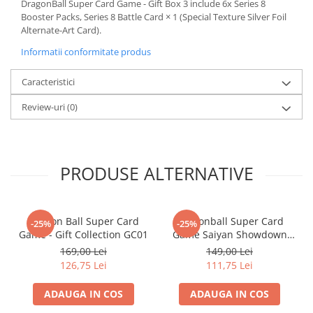
DragonBall Super Card Game - Gift Box 3 include 6x Series 8
Minecraft
Booster Packs, Series 8 Battle Card × 1 (Special Texture Silver Foil
Carnetele
Alternate-Art Card).
Dragon Ball
Informatii conformitate produs
Pokemon
Caracteristici
One Piece
Review-uri
(0)
Lord of The Rings
Naruto Shippuden
Sailor Moon
PRODUSE ALTERNATIVE
Harry Potter
Star Trek
Dragon Ball Super Card
Dragonball Super Card
Fallout
-25%
-25%
Game - Gift Collection GC01
Game Saiyan Showdown
Stranger Things
Premium Pack PP06
169,00 Lei
149,00 Lei
126,75 Lei
111,75 Lei
Collectibles
KPop Demon Hunters
ADAUGA IN COS
ADAUGA IN COS
Retro Arcade – Jocuri, Console si