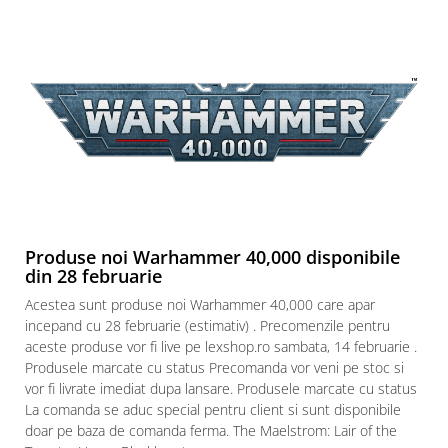
Puzzle 3D
Puzzle 8000 piese
Puzzle 150 piese
Puzzle 1000 piese fluorescent
Puzzle din lemn
Mandala
Puzzle 24 piese
Puzzle-uri metalice si logice
Produse noi Warhammer 40,000 disponibile
Puzzle 3 in 1
din 28 februarie
Puzzle 350 piese
Acestea sunt produse noi Warhammer 40,000 care apar
incepand cu 28 februarie (estimativ) . Precomenzile pentru
Puzzle 275 piese
aceste produse vor fi live pe lexshop.ro sambata, 14 februarie .
Puzzle 550 piese
Produsele marcate cu status Precomanda vor veni pe stoc si
Warhammer
vor fi livrate imediat dupa lansare. Produsele marcate cu status
La comanda se aduc special pentru client si sunt disponibile
Warhammer 40K
doar pe baza de comanda ferma. The Maelstrom: Lair of the
Age of Sigmar