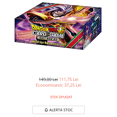
Battletech
Final Girl - solo game
Miniaturi Arkham Horror
Miniaturi HEROCLIX
Accesorii pentru boardgames
Protectii carti (Sleeves)
Playmats
Deck Boxes/Cutii pentru carti
Portofolii/ Clasoare pentru carti
The Army Painter
149,00 Lei
111,75 Lei
Organizatoare
Economisesti:
37,25
Lei
Zaruri
Carti
STOC EPUIZAT
Carti de joc
ALERTA STOC
Alte produse Hobby