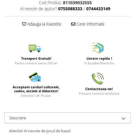
Cod Produs:
811039032555
Merch Lex Hobby Store
Ai nevoie de ajutor?
0755088333
/
0744433149
Pop Culture
Sepci
Adauga la Favorite
Cere informatii
Tricouri
Postere
Geek Stuff
Figurine
Transport Gratuit!
Livrare rapida !
Pentru comenzi peste 200 lei
In EasyBox/Domiciliu
Cani/Pahare
Brelocuri
Plusuri si papusi
Acceptam carduri culturale,
Contacteaza-ne!
cadou, sociale si didactice!
Preluam comenzi telefonice
Decoratiuni
Edenred/ UP/ Pluxee
Carti
Fesuri
Descriere
Studio Ghibli/My Neighbor
Totoro/Kiki etc
Atentie! Ai nevoie de jocul de baza!