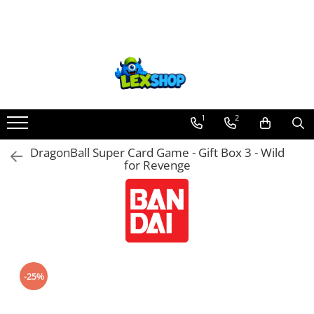
Toate Produsele
Board Games
Games Workshop
Board Games
1
2
Extensii boardgames
DragonBall Super Card Game - Gift Box 3 - Wild
Card Games (jocuri cu carti)
for Revenge
Extensii card games
Jocuri pentru toata familia
Party Games (jocuri de petrecere)
Jocuri pentru copii
Smart Games
-25%
Puzzle-uri logice
Jocuri cu miniaturi