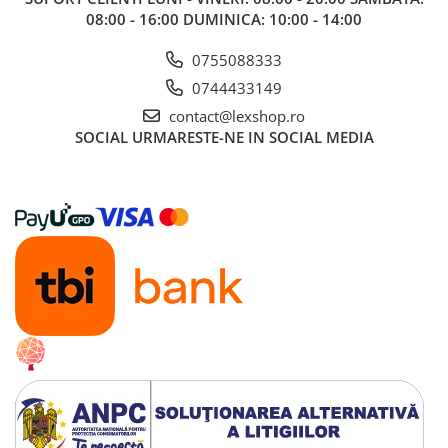
Gundam
08:00 - 16:00 DUMINICA: 10:00 - 14:00
Accesorii Gundam
0755088333
Transformers
0744433149
Modele Revell
contact@lexshop.ro
D&D si Alte RPG
SOCIAL
URMARESTE-NE IN SOCIAL MEDIA
Manuale
Figurine
Altele
Screens
Nolzur
Premium
Board games
Harti
Teren
Alte RPG