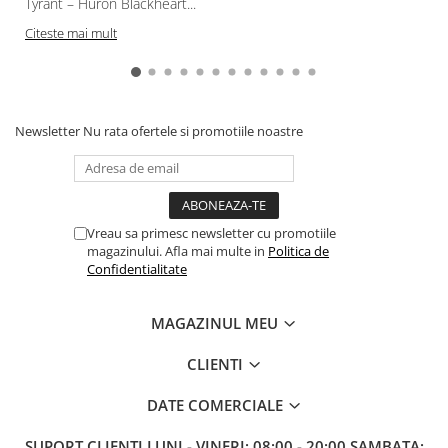
Tyrant – Huron Blackheart...
Paints & Tools
Citeste mai mult
Starter Sets
Books and Codex
Accesorii
Newsletter
Nu rata ofertele si promotiile noastre
Figurine
Star Wars figurine
Friday The 13th
Vreau sa primesc newsletter cu promotiile
Marvel Univers
magazinului. Afla mai multe in
Politica de
Confidentialitate
Figurine diverse
DC Univers
MAGAZINUL MEU
FUNKO POP!
CLIENTI
One Piece
Dragon Ball
DATE COMERCIALE
Anime
SUPORT CLIENTI
LUNI - VINERI: 08:00 - 20:00 SAMBATA: