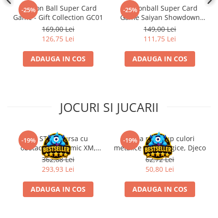
Dragon Ball Super Card
Dragonball Super Card
Disney Lorcana
-25%
-25%
Game - Gift Collection GC01
Game Saiyan Showdown
Altered
Premium Pack PP06
169,00 Lei
149,00 Lei
Star Wars Unlimited
126,75 Lei
111,75 Lei
UniVersus CCG
ADAUGA IN COS
ADAUGA IN COS
Neverrift TCG
Riftbound League of Legends TCG
Hololive
JOCURI SI JUCARII
Magic The Gathering TCG
One Piece Card Game
Kit STEM Cursa cu
Trusa make-up culori
-19%
-19%
Colectii Oficiale Topps si Panini si
obstacole Dynamic XM,
metalice non alergice, Djeco
altele
Fischertechnik
362,88 Lei
62,72 Lei
Final Fantasy
293,93 Lei
50,80 Lei
Grand Archive TCG
ADAUGA IN COS
ADAUGA IN COS
Alte TCG-uri
Carti singles