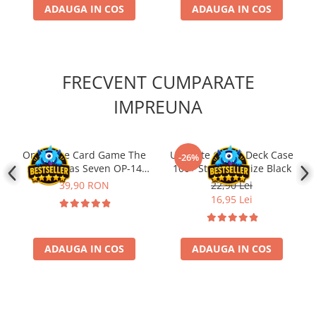
•
Finisaj:
Față ultra-transparentă, spate texturat cu opacitate
ADAUGA IN COS
ADAUGA IN COS
ridicată
FRECVENT CUMPARATE
IMPREUNA
One Piece Card Game The
Ultimate Guard Deck Case
-26%
Azure Seas Seven OP-14
100+ Standard Size Black
Booster Pack
39,90 RON
22,90 Lei
16,95 Lei
ADAUGA IN COS
ADAUGA IN COS