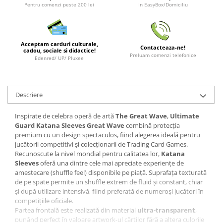
Pentru comenzi peste 200 lei
In EasyBox/Domiciliu
LEGO Wicked
Lampi si brelocuri cu LED
Lenjerii de pat si textile
Acceptam carduri culturale,
Contacteaza-ne!
cadou, sociale si didactice!
Preluam comenzi telefonice
Recipiente alimentare
Edenred/ UP/ Pluxee
Seturi emblematice
Lego Editions
Descriere
Lego Pokemon
Inspirate de celebra operă de artă
The Great Wave
,
Ultimate
Lego Friends
Guard Katana Sleeves Great Wave
combină protecția
LEGO Ninjago
premium cu un design spectaculos, fiind alegerea ideală pentru
jucătorii competitivi și colecționarii de Trading Card Games.
Recunoscute la nivel mondial pentru calitatea lor,
Katana
Sleeves
oferă una dintre cele mai apreciate experiențe de
amestecare (shuffle feel) disponibile pe piață. Suprafața texturată
de pe spate permite un shuffle extrem de fluid și constant, chiar
și după utilizare intensivă, fiind preferată de numeroși jucători în
competițiile oficiale.
Partea frontală este realizată din material
ultra-transparent
,
punând perfect în valoare artwork-ul cărților fără a altera culorile