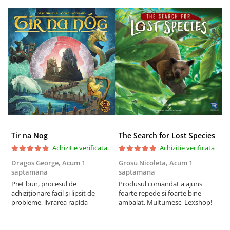
Tir na Nog
The Search for Lost Species
Achizitie verificata
Achizitie verificata
Dragos George,
Acum 1
Grosu Nicoleta,
Acum 1
C
saptamana
saptamana
2
Preț bun, procesul de
Produsul comandat a ajuns
t
achiziționare facil și lipsit de
foarte repede si foarte bine
s
probleme, livrarea rapida
ambalat. Multumesc, Lexshop!