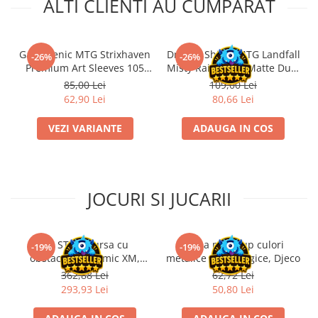
ALTI CLIENTI AU CUMPARAT
Gamegenic MTG Strixhaven
Dragon Shield MTG Landfall
-26%
-26%
Premium Art Sleeves 105
Misty Rainforest Matte Dual
Bucati
Sleeves 100 buc
85,00 Lei
109,00 Lei
62,90 Lei
80,66 Lei
VEZI VARIANTE
ADAUGA IN COS
JOCURI SI JUCARII
Kit STEM Cursa cu
Trusa make-up culori
-19%
-19%
obstacole Dynamic XM,
metalice non alergice, Djeco
Fischertechnik
362,88 Lei
62,72 Lei
293,93 Lei
50,80 Lei