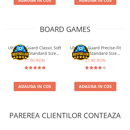
ADAUGA IN COS
ADAUGA IN COS
BOARD GAMES
Ultimate Guard Classic Soft
Ultimate Guard Precise-Fit
Sleeves Standard Size
Sleeves Standard Size
Transparent (100)
Transparent (100)
11,90 RON
21,90 RON
ADAUGA IN COS
ADAUGA IN COS
PAREREA CLIENTILOR CONTEAZA