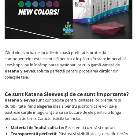
Battletech
Final Girl - solo game
Miniaturi Arkham Horror
Miniaturi HEROCLIX
Accesorii pentru boardgames
Când vine vorba de jocurile de masă preferate, protecția
Protectii carti (Sleeves)
componentelor este esențială pentru a le păstra în stare impecabilă.
Playmats
LexShop vine în întâmpinarea pasionaților cu o gamă variată de
Katana Sleeves
, soluția perfectă pentru protejarea cărților din
Deck Boxes/Cutii pentru carti
colecțiile tale.
Portofolii/ Clasoare pentru carti
The Army Painter
Ce sunt Katana Sleeves și de ce sunt importante?
Organizatoare
Katana Sleeves
sunt cunoscute pentru calitatea lor premium și
Zaruri
durabilitate, fiind alegerea ideală pentru jucătorii care vor să-și
Carti
păstreze cărțile în siguranță și să se bucure de ele pentru o lungă
perioadă de timp. Caracteristicile lor includ:
Carti de joc
Material de înaltă calitate:
Rezistent la uzură și rupturi.
Alte produse Hobby
Transparență perfectă:
Păstrează vizibilitatea și detaliile fiecărei