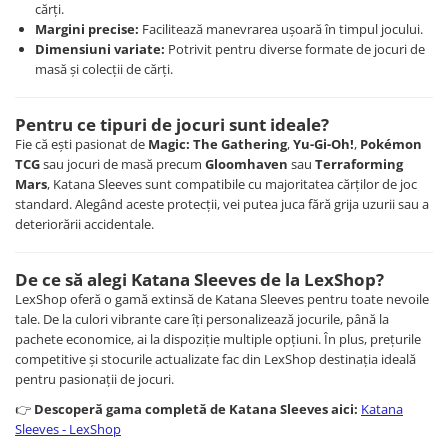
Merch Lex Hobby Store
cărți.
Margini precise:
Facilitează manevrarea ușoară în timpul jocului.
Pop Culture
Dimensiuni variate:
Potrivit pentru diverse formate de jocuri de
Sepci
masă și colecții de cărți.
Tricouri
Pentru ce tipuri de jocuri sunt ideale?
Postere
Fie că ești pasionat de
Magic: The Gathering
,
Yu-Gi-Oh!
,
Pokémon
Geek Stuff
TCG
sau jocuri de masă precum
Gloomhaven
sau
Terraforming
Mars
, Katana Sleeves sunt compatibile cu majoritatea cărților de joc
Figurine
standard. Alegând aceste protecții, vei putea juca fără grija uzurii sau a
Cani/Pahare
deteriorării accidentale.
Brelocuri
De ce să alegi Katana Sleeves de la LexShop?
Plusuri si papusi
LexShop oferă o gamă extinsă de Katana Sleeves pentru toate nevoile
Decoratiuni
tale. De la culori vibrante care îți personalizează jocurile, până la
pachete economice, ai la dispoziție multiple opțiuni. În plus, prețurile
Carti
competitive și stocurile actualizate fac din LexShop destinația ideală
Fesuri
pentru pasionații de jocuri.
Studio Ghibli/My Neighbor
👉
Descoperă gama completă de Katana Sleeves aici:
Katana
Totoro/Kiki etc
Sleeves - LexShop