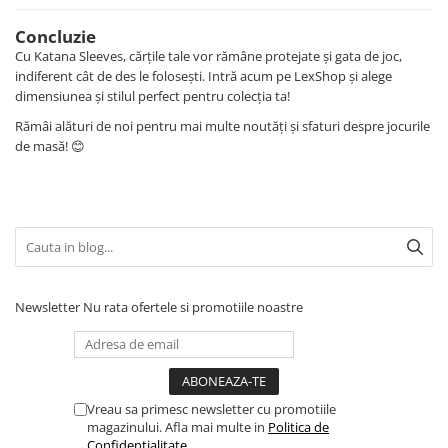
Minecraft
Concluzie
Carnetele
Cu Katana Sleeves, cărțile tale vor rămâne protejate și gata de joc,
Dragon Ball
indiferent cât de des le folosești. Intră acum pe LexShop și alege
dimensiunea și stilul perfect pentru colecția ta!
Pokemon
Rămâi alături de noi pentru mai multe noutăți și sfaturi despre jocurile
One Piece
de masă! 😊
Lord of The Rings
Naruto Shippuden
Sailor Moon
Harry Potter
Star Trek
Newsletter
Nu rata ofertele si promotiile noastre
Fallout
Stranger Things
Collectibles
Vreau sa primesc newsletter cu promotiile
KPop Demon Hunters
magazinului. Afla mai multe in
Politica de
Retro Arcade – Jocuri, Console si
Confidentialitate