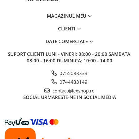
Accesorii Clasice
Book Nooks
MAGAZINUL MEU
Hello Kitty - Produse Oficiale
CLIENTI
Sanrio
Comic Books (Benzi Desenate)
DATE COMERCIALE
Trading Card Games
SUPORT CLIENTI
LUNI - VINERI: 08:00 - 20:00 SAMBATA:
DragonBallZ
08:00 - 16:00 DUMINICA: 10:00 - 14:00
Yu-Gi-Oh!
0755088333
Yu Gi Oh
0744433149
Pokemon TCG
contact@lexshop.ro
Accesorii TCG
SOCIAL
URMARESTE-NE IN SOCIAL MEDIA
Digimon Card Game
Cardfight!! Vanguard
Weis Schwarz
Flesh and Blood