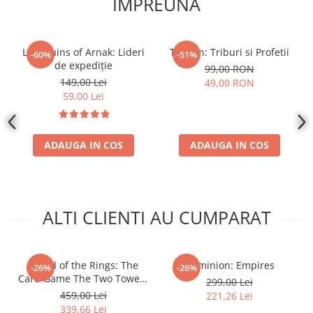
IMPREUNA
Disney Lorcana
Altered
Lost Ruins of Arnak: Lideri
Tzolk'in: Triburi si Profetii
Star Wars Unlimited
-60%
-51%
de expediție
99,00 RON
UniVersus CCG
149,00 Lei
49,00 RON
59,00 Lei
Neverrift TCG
Riftbound League of Legends TCG
Hololive
ADAUGA IN COS
ADAUGA IN COS
Magic The Gathering TCG
One Piece Card Game
Colectii Oficiale Topps si Panini si
ALTI CLIENTI AU CUMPARAT
altele
Final Fantasy
Grand Archive TCG
- Lord of the Rings: The
Dominion: Empires
-26%
-26%
Card Game The Two Towers
299,00 Lei
Alte TCG-uri
Saga Expansion
459,00 Lei
221,26 Lei
Carti singles
339,66 Lei