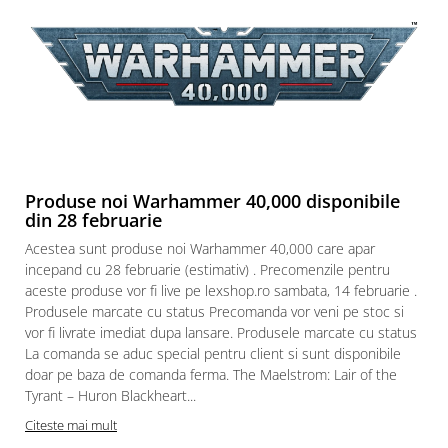
Paints & Tools
Starter Sets
Books and Codex
Accesorii
Figurine
Star Wars figurine
Produse noi Warhammer 40,000 disponibile
Friday The 13th
din 28 februarie
Marvel Univers
Acestea sunt produse noi Warhammer 40,000 care apar
incepand cu 28 februarie (estimativ) . Precomenzile pentru
Figurine diverse
aceste produse vor fi live pe lexshop.ro sambata, 14 februarie .
DC Univers
Produsele marcate cu status Precomanda vor veni pe stoc si
FUNKO POP!
vor fi livrate imediat dupa lansare. Produsele marcate cu status
La comanda se aduc special pentru client si sunt disponibile
One Piece
doar pe baza de comanda ferma. The Maelstrom: Lair of the
Dragon Ball
Tyrant – Huron Blackheart...
Anime
Citeste mai mult