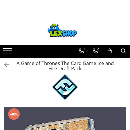
Toate Produsele
Board Games
Games Workshop
Board Games
1
2
Extensii boardgames
A Game of Thrones The Card Game Ice and
Card Games (jocuri cu carti)
Fire Draft Pack
Extensii card games
Jocuri pentru toata familia
Party Games (jocuri de petrecere)
Jocuri pentru copii
Smart Games
-40%
Puzzle-uri logice
Jocuri cu miniaturi