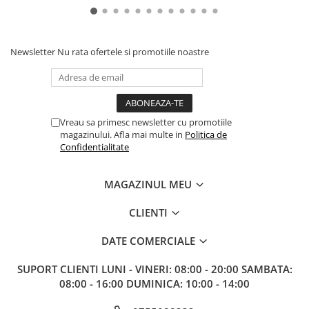
Gundam
Accesorii Gundam
Transformers
Newsletter
Nu rata ofertele si promotiile noastre
Modele Revell
D&D si Alte RPG
Manuale
Vreau sa primesc newsletter cu promotiile
Figurine
magazinului. Afla mai multe in
Politica de
Confidentialitate
Altele
Screens
MAGAZINUL MEU
Nolzur
CLIENTI
Premium
Board games
DATE COMERCIALE
Harti
SUPORT CLIENTI
LUNI - VINERI: 08:00 - 20:00 SAMBATA:
Teren
08:00 - 16:00 DUMINICA: 10:00 - 14:00
Alte RPG