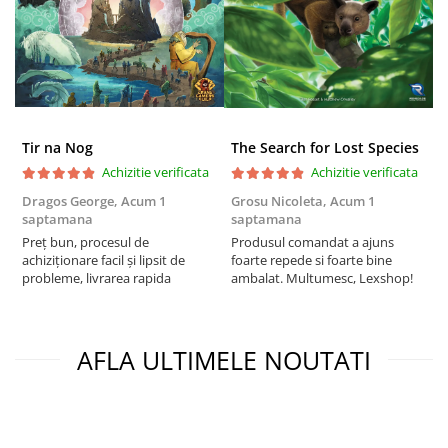
Puzzle 3D
Puzzle 8000 piese
Puzzle 150 piese
Puzzle 1000 piese fluorescent
Puzzle din lemn
Tir na Nog
The Search for Lost Species
Mandala
Achizitie verificata
Achizitie verificata
Puzzle 24 piese
Dragos George,
Acum 1
Grosu Nicoleta,
Acum 1
Б
saptamana
saptamana
s
Puzzle-uri metalice si logice
Preț bun, procesul de
Produsul comandat a ajuns
5
achiziționare facil și lipsit de
foarte repede si foarte bine
Puzzle 3 in 1
probleme, livrarea rapida
ambalat. Multumesc, Lexshop!
Puzzle 350 piese
Puzzle 275 piese
AFLA ULTIMELE NOUTATI
Puzzle 550 piese
Warhammer
Warhammer 40K
Age of Sigmar