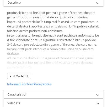
Minecraft
Descriere
Carnetele
produsele ice and fire draft pentru a game of thrones: the card
Dragon Ball
game introduc un nou format de joc. jucătorii construiesc
împreună pachetele lor în timp real folosind un card pool comun
Pokemon
de carti aleatorii, apoi testeaza entuziasmul lor împotriva celuilalt,
folosind aceste pachete nou-construite.
One Piece
în centrul acestui format alternativ sunt pachete randomizate ice
Lord of The Rings
& fire. elaborate print-un algoritm, și selectate dintr-un pool de
240 de carti pre-selectate din a game of thrones: the card game,
Naruto Shippuden
fiecare draft pack introduce o combinatie unica de 50 de carti
draftate.
Sailor Moon
aduce bucuria draft-ului in a game of thrones: the card game!
Harry Potter
fiecare jucător într-un ice & fire draft va avea nevoie de doua
pachete distincte:
Star Trek
- un ice & fire draft starter - reguli + 19 carti esențiale, ce oferă o
Fallout
bază pentru pachet.
VEZI MAI MULT
- un ice & fire draft deck - o selecție de 50 de carti randomizate ce
Stranger Things
Informatii conformitate produs
vor fi draftate.
Collectibles
Caracteristici
KPop Demon Hunters
Video
(1)
Retro Arcade – Jocuri, Console si