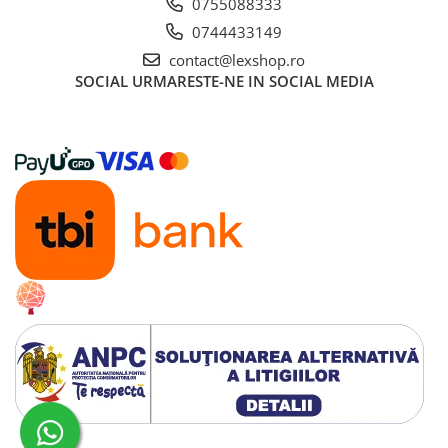
0755088333
LEGO
0744433149
Cutii depozitare
contact@lexshop.ro
Decoratiuni si accesorii
SOCIAL
URMARESTE-NE IN SOCIAL MEDIA
Ghiozdane si rechizite
Animal Crossing
Lego Architecture
Lego Art
Lego Boost
Lego Bluey
Lego City
Lego Classic
Lego Colectia Botanica
Lego Creator
Lego Creator Expert
Lego DC Super Heroes