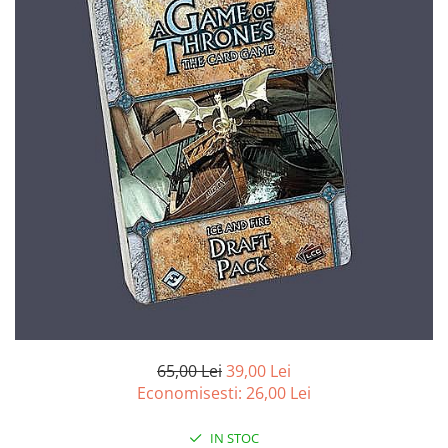
Battletech
Final Girl - solo game
Miniaturi Arkham Horror
Miniaturi HEROCLIX
Accesorii pentru boardgames
Protectii carti (Sleeves)
Playmats
Deck Boxes/Cutii pentru carti
Portofolii/ Clasoare pentru carti
The Army Painter
Organizatoare
Zaruri
Carti
65,00 Lei
39,00 Lei
Economisesti:
26,00
Lei
Carti de joc
Alte produse Hobby
IN STOC