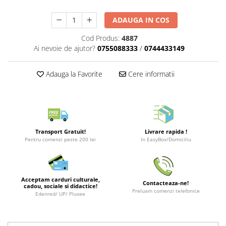
Merch Lex Hobby Store
Pop Culture
ADAUGA IN COS
Sepci
Cod Produs:
4887
Ai nevoie de ajutor?
0755088333
/
0744433149
Tricouri
Postere
Adauga la Favorite
Cere informatii
Geek Stuff
Figurine
Cani/Pahare
Brelocuri
Transport Gratuit!
Livrare rapida !
Pentru comenzi peste 200 lei
In EasyBox/Domiciliu
Plusuri si papusi
Decoratiuni
Carti
Acceptam carduri culturale,
Contacteaza-ne!
cadou, sociale si didactice!
Fesuri
Preluam comenzi telefonice
Edenred/ UP/ Pluxee
Studio Ghibli/My Neighbor
Totoro/Kiki etc