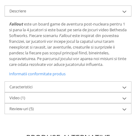
LEGO Wicked
Descriere
Lampi si brelocuri cu LED
Fallout
este un board game de aventura post-nucleara pentru 1
Lenjerii de pat si textile
si pana la 4 jucatori si este bazat pe seria de jocuri video Bethesda
Softworks. Fiecare scenariu
Fallout
este inspirat din povestea
Recipiente alimentare
francizei, iar jucatorii vor incepe jocul la capatul unui taram
Seturi emblematice
neexplorat si ravasit, iar aventurile, creaturile si surprizele ii
pandesc la fiecare pas scopul principal fiind, bineinteles,
Lego Editions
supravietuirea. Pe parcursul jocului vor aparea noi misiuni si tinte
Lego Pokemon
care odata rezolvate vor aduce jucatorului influenta.
Lego Friends
Informatii conformitate produs
LEGO Ninjago
Caracteristici
Video
(1)
Review-uri
(5)