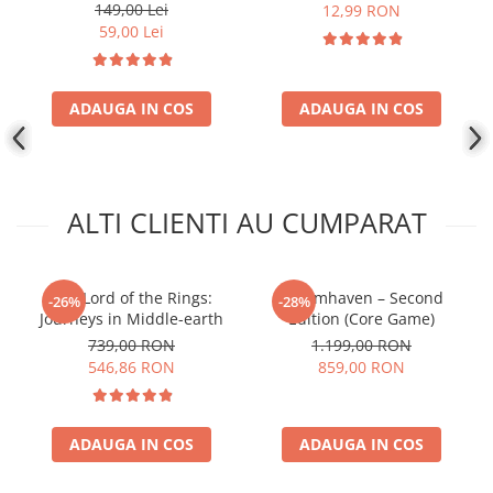
149,00 Lei
12,99 RON
59,00 Lei
ADAUGA IN COS
ADAUGA IN COS
ALTI CLIENTI AU CUMPARAT
The Lord of the Rings:
Gloomhaven – Second
-26%
-28%
Journeys in Middle-earth
Edition (Core Game)
739,00 RON
1.199,00 RON
546,86 RON
859,00 RON
ADAUGA IN COS
ADAUGA IN COS