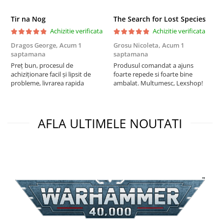
Tir na Nog
The Search for Lost Species
Achizitie verificata
Achizitie verificata
Dragos George,
Acum 1
Grosu Nicoleta,
Acum 1
C
saptamana
saptamana
2
Preț bun, procesul de
Produsul comandat a ajuns
t
achiziționare facil și lipsit de
foarte repede si foarte bine
s
probleme, livrarea rapida
ambalat. Multumesc, Lexshop!
AFLA ULTIMELE NOUTATI