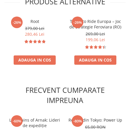
PRODUSE ALTERNATIVE
Root
Ticket to Ride Europa – Joc
-26%
-26%
de Strategie Feroviara (RO)
379,00 Lei
269,00 Lei
280,46 Lei
199,06 Lei
ADAUGA IN COS
ADAUGA IN COS
FRECVENT CUMPARATE
IMPREUNA
Lost Ruins of Arnak: Lideri
Regele din Tokyo: Power Up
-60%
-80%
de expediție
65,00 RON