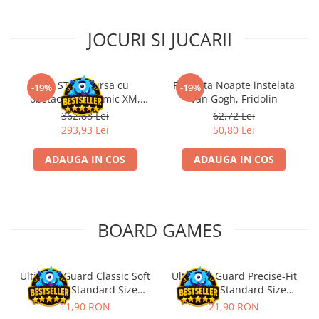
JOCURI SI JUCARII
Kit STEM Cursa cu
Flasneta Noapte instelata
-19%
-19%
obstacole Dynamic XM,
Van Gogh, Fridolin
Fischertechnik
362,88 Lei
62,72 Lei
293,93 Lei
50,80 Lei
ADAUGA IN COS
ADAUGA IN COS
BOARD GAMES
Ultimate Guard Classic Soft
Ultimate Guard Precise-Fit
Sleeves Standard Size
Sleeves Standard Size
Transparent (100)
Transparent (100)
11,90 RON
21,90 RON