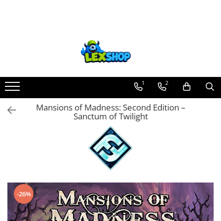
Toate Produsele
Board Games
Games Workshop
Board Games
1
2
Extensii boardgames
Mansions of Madness: Second Edition –
Card Games (jocuri cu carti)
Sanctum of Twilight
Extensii card games
Jocuri pentru toata familia
Party Games (jocuri de petrecere)
Jocuri pentru copii
Smart Games
-26%
Puzzle-uri logice
Jocuri cu miniaturi