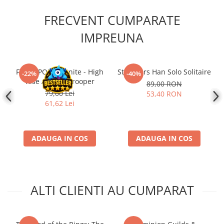
Disney Lorcana
FRECVENT CUMPARATE
Altered
IMPREUNA
Star Wars Unlimited
UniVersus CCG
Neverrift TCG
Funko POP! Fortnite - High
Star Wars Han Solo Solitaire
-22%
-40%
Rise Assault Trooper
89,00 RON
Riftbound League of Legends TCG
79,00 Lei
53,40 RON
Hololive
61,62 Lei
Magic The Gathering TCG
One Piece Card Game
ADAUGA IN COS
ADAUGA IN COS
Colectii Oficiale Topps si Panini si
altele
Final Fantasy
ALTI CLIENTI AU CUMPARAT
Grand Archive TCG
Alte TCG-uri
Carti singles