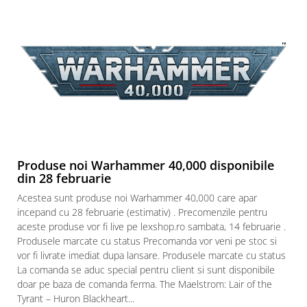
Paints & Tools
Starter Sets
Books and Codex
Accesorii
Figurine
Star Wars figurine
Friday The 13th
Produse noi Warhammer 40,000 disponibile
Marvel Univers
din 28 februarie
Figurine diverse
Acestea sunt produse noi Warhammer 40,000 care apar
DC Univers
incepand cu 28 februarie (estimativ) . Precomenzile pentru
aceste produse vor fi live pe lexshop.ro sambata, 14 februarie .
FUNKO POP!
Produsele marcate cu status Precomanda vor veni pe stoc si
One Piece
vor fi livrate imediat dupa lansare. Produsele marcate cu status
La comanda se aduc special pentru client si sunt disponibile
Dragon Ball
doar pe baza de comanda ferma. The Maelstrom: Lair of the
Anime
Tyrant – Huron Blackheart...