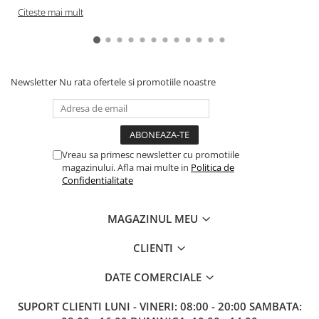
Gundam
Citeste mai mult
Accesorii Gundam
Transformers
Modele Revell
Newsletter
Nu rata ofertele si promotiile noastre
D&D si Alte RPG
Manuale
Figurine
Altele
Vreau sa primesc newsletter cu promotiile
magazinului. Afla mai multe in
Politica de
Screens
Confidentialitate
Nolzur
MAGAZINUL MEU
Premium
Board games
CLIENTI
Harti
DATE COMERCIALE
Teren
SUPORT CLIENTI
LUNI - VINERI: 08:00 - 20:00 SAMBATA:
Alte RPG