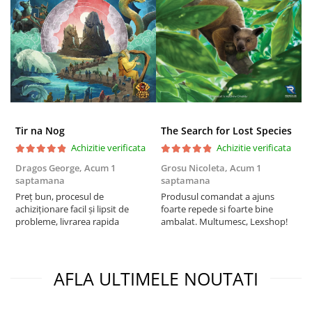
Puzzle 3D
Puzzle 8000 piese
Puzzle 150 piese
Puzzle 1000 piese fluorescent
Puzzle din lemn
Mandala
Tir na Nog
The Search for Lost Species
Puzzle 24 piese
Achizitie verificata
Achizitie verificata
Puzzle-uri metalice si logice
Dragos George,
Acum 1
Grosu Nicoleta,
Acum 1
Б
saptamana
saptamana
s
Puzzle 3 in 1
Preț bun, procesul de
Produsul comandat a ajuns
5
Puzzle 350 piese
achiziționare facil și lipsit de
foarte repede si foarte bine
probleme, livrarea rapida
ambalat. Multumesc, Lexshop!
Puzzle 275 piese
Puzzle 550 piese
Warhammer
AFLA ULTIMELE NOUTATI
Warhammer 40K
Age of Sigmar