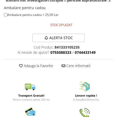
scenarii noi
,
investigatori curajosi
si
pericole supranaturale
! 🦑
Merch Lex Hobby Store
Ambalare pentru cadou
Pop Culture
Ambalare pentru cadou + 25,00 Lei
Sepci
STOC EPUIZAT
Tricouri
Postere
ALERTA STOC
Geek Stuff
Cod Produs:
841333105235
Figurine
Ai nevoie de ajutor?
0755088333
/
0744433149
Cani/Pahare
Adauga la Favorite
Cere informatii
Brelocuri
Plusuri si papusi
Decoratiuni
Carti
Transport Gratuit!
Livrare rapida !
Fesuri
Pentru comenzi peste 200 lei
In EasyBox/Domiciliu
Studio Ghibli/My Neighbor
Totoro/Kiki etc