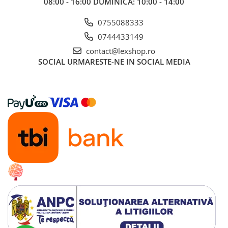
08:00 - 16:00 DUMINICA: 10:00 - 14:00
LEGO
Cutii depozitare
0755088333
0744433149
Decoratiuni si accesorii
contact@lexshop.ro
Ghiozdane si rechizite
SOCIAL
URMARESTE-NE IN SOCIAL MEDIA
Animal Crossing
Lego Architecture
Lego Art
Lego Boost
Lego Bluey
Lego City
Lego Classic
Lego Colectia Botanica
Lego Creator
Lego Creator Expert
Lego DC Super Heroes