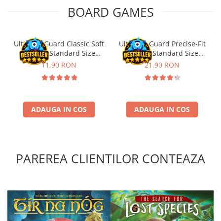
BOARD GAMES
Puzzle 4000 piese
Puzzle 500 piese
Ultimate Guard Classic Soft
Ultimate Guard Precise-Fit
4D Cityscape Time Puzzle
Sleeves Standard Size
Sleeves Standard Size
Puzzle 180 piese
Transparent (100)
Transparent (100)
11,90 RON
21,90 RON
Puzzle 12 piese
Educative
Puzzle 300 piese
ADAUGA IN COS
ADAUGA IN COS
Puzzle
Puzzle 70 piese
Puzzle cu 100 piese
PAREREA CLIENTILOR CONTEAZA
Puzzle cu 200 piese
Puzzle XXL
Puzzle 2 in 1
Puzzle 1000 piese panorama