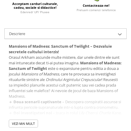
Minecraft
Acceptam carduri culturale,
Contacteaza-ne!
cadou, sociale si didactice!
Preluam comenzi telefonice
Carnetele
Edenred/ UP/ Pluxee
Dragon Ball
Pokemon
Descriere
One Piece
Mansions of Madness: Sanctum of Twilight – Dezvaluie
Lord of The Rings
secretele cultului interzis!
Naruto Shippuden
Orasul Arkham ascunde multe mistere, dar unele dintre ele sunt
mai intunecate decat ti-ai putea imagina.
Mansions of Madness:
Sailor Moon
Sanctum of Twilight
este o expansiune pentru editia a doua a
jocului
Mansions of Madness
, care te provoaca sa investighezi
Harry Potter
ritualurile sinistre ale
Ordinului Argintului Crepuscular
! Reusesti
Star Trek
sa impiedici planurile acestui cult puternic sau vei cadea prada
influentei sale malefice? Ai nevoie de jocul de baza Mansions of
Fallout
Madness.
🔹
Doua scenarii captivante
– Descopera conspiratii ascunse si
Stranger Things
infrunta pericole supranaturale intr-o lupta contra cronometru.
Collectibles
🔹
Doi investigatori noi
– Joaca in rolul
Lily Chen
si
Charlie Kane
,
fiecare cu abilitati unice ce pot schimba soarta aventurii.
KPop Demon Hunters
🔹
VEZI MAI MULT
Noi mecanici de joc
– Utilizeaza
tokenurile de Restrictie
pentru a manipula interactiunile si a bloca actiunile adversarilor.
Retro Arcade – Jocuri, Console si