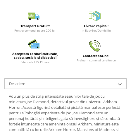
Merch Lex Hobby Store
Pop Culture
Sepci
Transport Gratuit!
Livrare rapida !
Tricouri
Pentru comenzi peste 200 lei
In EasyBox/Domiciliu
Postere
Geek Stuff
Acceptam carduri culturale,
Figurine
Contacteaza-ne!
cadou, sociale si didactice!
Preluam comenzi telefonice
Edenred/ UP/ Pluxee
Cani/Pahare
Brelocuri
Plusuri si papusi
Descriere
Decoratiuni
Adu un plus de stil și intensitate sesiunilor tale de joc cu
Carti
miniatura Joe Diamond, detectivul privat din universul Arkham
Horror. Această figurină detaliată și pictată manual este perfectă
Fesuri
pentru a îmbogăți experiența de joc. Joe Diamond este un
personaj hotărât și inteligent, gata să investigheze și să combată
Studio Ghibli/My Neighbor
forțele întunecate care amenință orașul Arkham. Miniatura este
Totoro/Kiki etc
compatibilă cu jocurile Arkham Horror, Mansions of Madness și