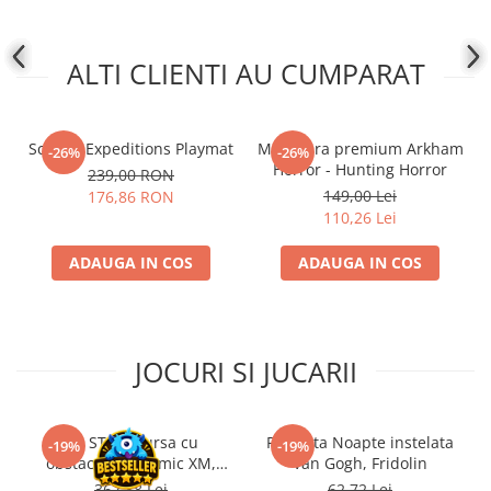
Disney Lorcana
Altered
ALTI CLIENTI AU CUMPARAT
Star Wars Unlimited
UniVersus CCG
Scythe: Expeditions Playmat
Miniatura premium Arkham
-26%
-26%
Neverrift TCG
Horror - Hunting Horror
239,00 RON
Riftbound League of Legends TCG
149,00 Lei
176,86 RON
110,26 Lei
Hololive
Magic The Gathering TCG
ADAUGA IN COS
ADAUGA IN COS
One Piece Card Game
Colectii Oficiale Topps si Panini si
altele
JOCURI SI JUCARII
Final Fantasy
Grand Archive TCG
Kit STEM Cursa cu
Flasneta Noapte instelata
-19%
-19%
Alte TCG-uri
obstacole Dynamic XM,
Van Gogh, Fridolin
Carti singles
Fischertechnik
362,88 Lei
62,72 Lei