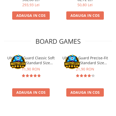
293,93 Lei
50,80 Lei
Riftbound singles
Gundam TCG
ADAUGA IN COS
ADAUGA IN COS
Puzzle
Puzzle 1000 piese
Accesorii pentru puzzle
BOARD GAMES
Puzzle 3000 piese
Puzzle 2000 piese
Ultimate Guard Classic Soft
Ultimate Guard Precise-Fit
Puzzle 1500 piese
Sleeves Standard Size
Sleeves Standard Size
Puzzle 20 piese
Transparent (100)
Transparent (100)
11,90 RON
21,90 RON
Puzzle 60 piese
Puzzle 4 in 1
Puzzle 40 piese
ADAUGA IN COS
ADAUGA IN COS
Puzzle 30 piese
Puzzle 120 piese
Puzzle 260 piese