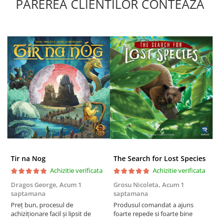
PAREREA CLIENTILOR CONTEAZA
Puzzle 4000 piese
Puzzle 500 piese
4D Cityscape Time Puzzle
Puzzle 180 piese
Puzzle 12 piese
Educative
Puzzle 300 piese
Puzzle
Puzzle 70 piese
Puzzle cu 100 piese
Tir na Nog
The Search for Lost Species
Puzzle cu 200 piese
Achizitie verificata
Achizitie verificata
Puzzle XXL
Dragos George,
Acum 1
Grosu Nicoleta,
Acum 1
C
saptamana
saptamana
2
Puzzle 2 in 1
Preț bun, procesul de
Produsul comandat a ajuns
t
Puzzle 1000 piese panorama
achiziționare facil și lipsit de
foarte repede si foarte bine
s