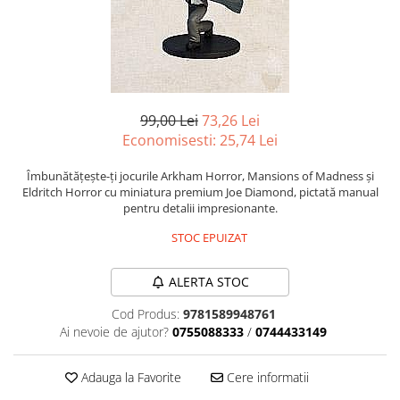
Battletech
Final Girl - solo game
Miniaturi Arkham Horror
Miniaturi HEROCLIX
99,00 Lei
73,26 Lei
Accesorii pentru boardgames
Economisesti:
25,74
Lei
Protectii carti (Sleeves)
Îmbunătățește-ți jocurile Arkham Horror, Mansions of Madness și
Playmats
Eldritch Horror cu miniatura premium Joe Diamond, pictată manual
Deck Boxes/Cutii pentru carti
pentru detalii impresionante.
Portofolii/ Clasoare pentru carti
STOC EPUIZAT
The Army Painter
Organizatoare
ALERTA STOC
Zaruri
Cod Produs:
9781589948761
Carti
Ai nevoie de ajutor?
0755088333
/
0744433149
Carti de joc
Adauga la Favorite
Cere informatii
Alte produse Hobby