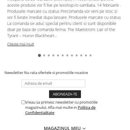
aceste produse vor fi live pe lexshop.ro sambata, 14 februarie .
Paints & Tools
Produsele marcate cu status Precomanda vor veni pe stoc si
Starter Sets
vor fi livrate imediat dupa lansare. Produsele marcate cu status
La comanda se aduc special pentru client si sunt disponibile
Books and Codex
doar pe baza de comanda ferma. The Maelstrom: Lair of the
Accesorii
Tyrant – Huron Blackheart...
Figurine
Citeste mai mult
Star Wars figurine
Friday The 13th
Marvel Univers
Newsletter
Nu rata ofertele si promotiile noastre
Figurine diverse
DC Univers
FUNKO POP!
Vreau sa primesc newsletter cu promotiile
One Piece
magazinului. Afla mai multe in
Politica de
Confidentialitate
Dragon Ball
Anime
MAGAZINUL MEU