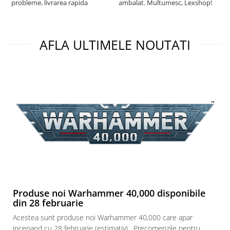
probleme, livrarea rapida
ambalat. Multumesc, Lexshop!
Puzzle 3D
Puzzle 8000 piese
Puzzle 150 piese
AFLA ULTIMELE NOUTATI
Puzzle 1000 piese fluorescent
Puzzle din lemn
Mandala
Puzzle 24 piese
Puzzle-uri metalice si logice
Puzzle 3 in 1
Puzzle 350 piese
Puzzle 275 piese
Puzzle 550 piese
Produse noi Warhammer 40,000 disponibile
Warhammer
din 28 februarie
Warhammer 40K
Acestea sunt produse noi Warhammer 40,000 care apar
Age of Sigmar
incepand cu 28 februarie (estimativ) . Precomenzile pentru