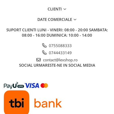
Gundam
CLIENTI
Accesorii Gundam
Transformers
DATE COMERCIALE
Modele Revell
SUPORT CLIENTI
LUNI - VINERI: 08:00 - 20:00 SAMBATA:
Figurine NECA
08:00 - 16:00 DUMINICA: 10:00 - 14:00
D&D si Alte RPG
0755088333
Manuale
0744433149
Figurine
contact@lexshop.ro
Altele
SOCIAL
URMARESTE-NE IN SOCIAL MEDIA
Screens
Nolzur
Premium
Board games
Harti
Teren