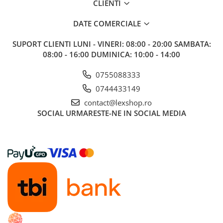
CLIENTI
Gundam
Transformers
DATE COMERCIALE
Modele Revell
SUPORT CLIENTI
LUNI - VINERI: 08:00 - 20:00 SAMBATA:
D&D si Alte RPG
08:00 - 16:00 DUMINICA: 10:00 - 14:00
Manuale
0755088333
Figurine
0744433149
Altele
contact@lexshop.ro
Screens
SOCIAL
URMARESTE-NE IN SOCIAL MEDIA
Nolzur
Premium
Board games
Harti
Teren
Alte RPG
LEGO