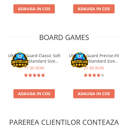
Riftbound singles
ADAUGA IN COS
ADAUGA IN COS
Gundam TCG
Puzzle
Puzzle 1000 piese
BOARD GAMES
Accesorii pentru puzzle
Puzzle 3000 piese
Ultimate Guard Classic Soft
Ultimate Guard Precise-Fit
Puzzle 2000 piese
Sleeves Standard Size
Sleeves Standard Size
Puzzle 1500 piese
Transparent (100)
Transparent (100)
11,90 RON
21,90 RON
Puzzle 20 piese
Puzzle 60 piese
Puzzle 4 in 1
ADAUGA IN COS
ADAUGA IN COS
Puzzle 40 piese
Puzzle 30 piese
Puzzle 120 piese
PAREREA CLIENTILOR CONTEAZA
Puzzle 260 piese