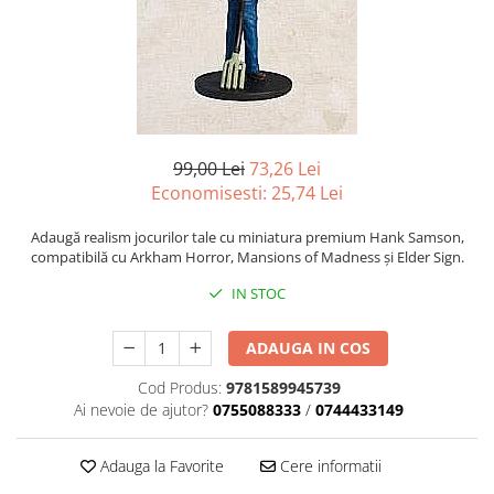
Battletech
Final Girl - solo game
Miniaturi Arkham Horror
Miniaturi HEROCLIX
Accesorii pentru boardgames
99,00 Lei
73,26 Lei
Economisesti:
25,74
Lei
Protectii carti (Sleeves)
Playmats
Adaugă realism jocurilor tale cu miniatura premium Hank Samson,
Deck Boxes/Cutii pentru carti
compatibilă cu Arkham Horror, Mansions of Madness și Elder Sign.
Portofolii/ Clasoare pentru carti
IN STOC
The Army Painter
Organizatoare
ADAUGA IN COS
Zaruri
Cod Produs:
9781589945739
Carti
Ai nevoie de ajutor?
0755088333
/
0744433149
Carti de joc
Adauga la Favorite
Cere informatii
Alte produse Hobby