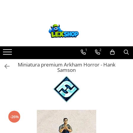
Toate Produsele
Board Games
Games Workshop
Board Games
1
2
Extensii boardgames
Miniatura premium Arkham Horror - Hank
Card Games (jocuri cu carti)
Samson
Extensii card games
Jocuri pentru toata familia
Party Games (jocuri de petrecere)
Jocuri pentru copii
Smart Games
-26%
Puzzle-uri logice
Jocuri cu miniaturi