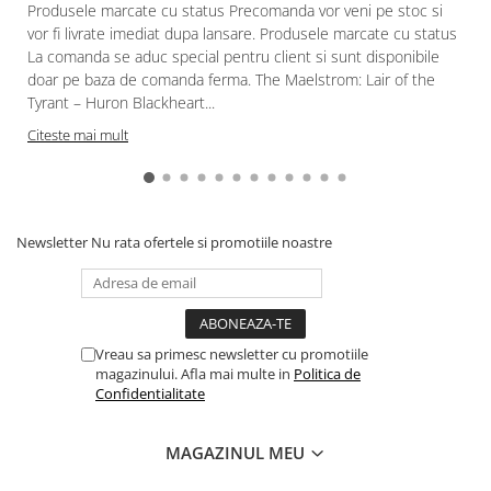
Produsele marcate cu status Precomanda vor veni pe stoc si
Paints & Tools
vor fi livrate imediat dupa lansare. Produsele marcate cu status
La comanda se aduc special pentru client si sunt disponibile
Starter Sets
doar pe baza de comanda ferma. The Maelstrom: Lair of the
Books and Codex
Tyrant – Huron Blackheart...
Accesorii
Citeste mai mult
Figurine
Star Wars figurine
Friday The 13th
Newsletter
Nu rata ofertele si promotiile noastre
Marvel Univers
Figurine diverse
DC Univers
Vreau sa primesc newsletter cu promotiile
FUNKO POP!
magazinului. Afla mai multe in
Politica de
Confidentialitate
One Piece
Dragon Ball
MAGAZINUL MEU
Anime