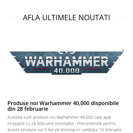
Puzzle 3D
Puzzle 8000 piese
AFLA ULTIMELE NOUTATI
Puzzle 150 piese
Puzzle 1000 piese fluorescent
Puzzle din lemn
Mandala
Puzzle 24 piese
Puzzle-uri metalice si logice
Puzzle 3 in 1
Puzzle 350 piese
Puzzle 275 piese
Produse noi Warhammer 40,000 disponibile
Puzzle 550 piese
din 28 februarie
Warhammer
Acestea sunt produse noi Warhammer 40,000 care apar
Warhammer 40K
incepand cu 28 februarie (estimativ) . Precomenzile pentru
aceste produse vor fi live pe lexshop.ro sambata, 14 februarie .
Age of Sigmar