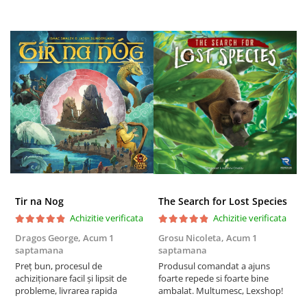
Puzzle 4000 piese
Puzzle 500 piese
4D Cityscape Time Puzzle
Puzzle 180 piese
Puzzle 12 piese
Educative
Puzzle 300 piese
Puzzle
Puzzle 70 piese
Tir na Nog
The Search for Lost Species
Puzzle cu 100 piese
Achizitie verificata
Achizitie verificata
Puzzle cu 200 piese
Dragos George,
Acum 1
Grosu Nicoleta,
Acum 1
Б
saptamana
saptamana
s
Puzzle XXL
Preț bun, procesul de
Produsul comandat a ajuns
5
Puzzle 2 in 1
achiziționare facil și lipsit de
foarte repede si foarte bine
probleme, livrarea rapida
ambalat. Multumesc, Lexshop!
Puzzle 1000 piese panorama