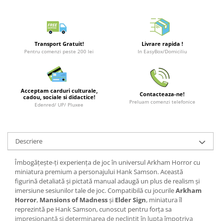
Merch Lex Hobby Store
Pop Culture
Sepci
Transport Gratuit!
Livrare rapida !
Tricouri
Pentru comenzi peste 200 lei
In EasyBox/Domiciliu
Postere
Geek Stuff
Acceptam carduri culturale,
Figurine
Contacteaza-ne!
cadou, sociale si didactice!
Preluam comenzi telefonice
Edenred/ UP/ Pluxee
Cani/Pahare
Brelocuri
Plusuri si papusi
Descriere
Decoratiuni
Îmbogățește-ți experiența de joc în universul Arkham Horror cu
Carti
miniatura premium a personajului Hank Samson. Această
figurină detaliată și pictată manual adaugă un plus de realism și
Fesuri
imersiune sesiunilor tale de joc. Compatibilă cu jocurile
Arkham
Horror
,
Mansions of Madness
și
Elder Sign
, miniatura îl
Studio Ghibli/My Neighbor
reprezintă pe Hank Samson, cunoscut pentru forța sa
Totoro/Kiki etc
impresionantă și determinarea de neclintit în lupta împotriva