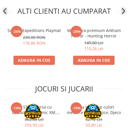
Disney Lorcana
ALTI CLIENTI AU CUMPARAT
Altered
Star Wars Unlimited
Scythe: Expeditions Playmat
Miniatura premium Arkham
UniVersus CCG
-26%
-26%
Horror - Hunting Horror
239,00 RON
Neverrift TCG
149,00 Lei
176,86 RON
110,26 Lei
Riftbound League of Legends TCG
Hololive
ADAUGA IN COS
ADAUGA IN COS
Magic The Gathering TCG
One Piece Card Game
Colectii Oficiale Topps si Panini si
JOCURI SI JUCARII
altele
Final Fantasy
Kit STEM Cursa cu
Trusa make-up culori
Grand Archive TCG
-19%
-19%
obstacole Dynamic XM,
metalice non alergice, Djeco
Alte TCG-uri
Fischertechnik
362,88 Lei
62,72 Lei
293,93 Lei
50,80 Lei
Carti singles