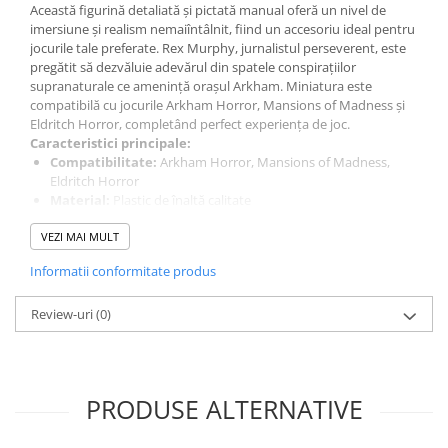
Această figurină detaliată și pictată manual oferă un nivel de
LEGO Wicked
imersiune și realism nemaiîntâlnit, fiind un accesoriu ideal pentru
jocurile tale preferate. Rex Murphy, jurnalistul perseverent, este
Lampi si brelocuri cu LED
pregătit să dezvăluie adevărul din spatele conspirațiilor
Lenjerii de pat si textile
supranaturale ce amenință orașul Arkham. Miniatura este
compatibilă cu jocurile Arkham Horror, Mansions of Madness și
Recipiente alimentare
Eldritch Horror, completând perfect experiența de joc.
Caracteristici principale:
Seturi emblematice
Compatibilitate:
Arkham Horror, Mansions of Madness,
Lego Editions
Eldritch Horror
Material:
Plastic de înaltă calitate
Lego Pokemon
Finisaj:
Pictată manual pentru o atenție sporită la detalii
VEZI MAI MULT
Dimensiuni:
Scară standard pentru jocurile de societate
Lego Friends
Informatii conformitate produs
LEGO Ninjago
Conținut pachet:
1 miniatură premium Rex Murphy
Review-uri
(0)
Beneficii pentru jucători:
Imersiune sporită:
Oferă un plus de realism și detalii vizuale
în timpul jocului
Calitate superioară:
Design detaliat și finisaje premium
PRODUSE ALTERNATIVE
pictate manual
Cadou perfect:
O alegere excelentă pentru fanii și
colecționarii universului Arkham Horror