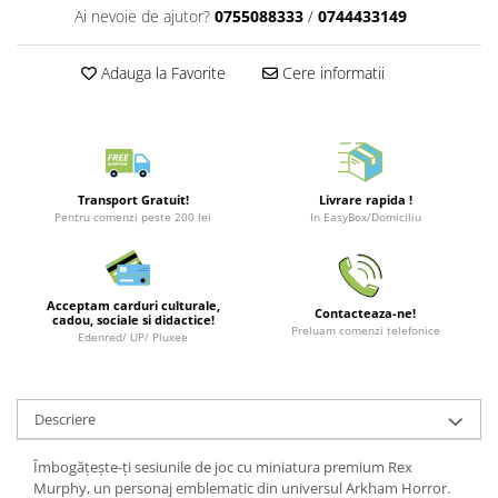
Puzzle 3D
LEGO Jurassic World
Rechizite
Ai nevoie de ajutor?
0755088333
/
0744433149
Retro Arcade – Jocuri, Console si
Puzzle 8000 piese
LEGO Marvel Super Heroes
Costume si accesorii
Accesorii Clasice
Adauga la Favorite
Cere informatii
Puzzle 150 piese
LEGO Mindstorms
Book Nooks
Puzzle 1000 piese fluorescent
LEGO Minecraft
Hello Kitty - Produse Oficiale
Sanrio
Puzzle din lemn
LEGO Minifigurine
Comic Books (Benzi Desenate)
Mandala
LEGO Minions
Transport Gratuit!
Livrare rapida !
Puzzle 24 piese
LEGO Movie
Pentru comenzi peste 200 lei
In EasyBox/Domiciliu
Puzzle-uri metalice si logice
LEGO One Piece
Puzzle 3 in 1
LEGO Sonic the Hedgehog
Acceptam carduri culturale,
Contacteaza-ne!
Puzzle 350 piese
LEGO Speed Champions
cadou, sociale si didactice!
Preluam comenzi telefonice
Edenred/ UP/ Pluxee
Puzzle 275 piese
LEGO Star Wars
Puzzle 550 piese
LEGO Super Mario
Descriere
LEGO Technic
LEGO VIDIYO
Îmbogățește-ți sesiunile de joc cu miniatura premium Rex
Murphy, un personaj emblematic din universul Arkham Horror.
LEGO Wednesday