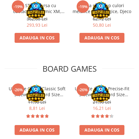
Kit STEM Cursa cu
Trusa make-up culori
-19%
-19%
obstacole Dynamic XM,
metalice non alergice, Djeco
Fischertechnik
362,88 Lei
62,72 Lei
293,93 Lei
50,80 Lei
ADAUGA IN COS
ADAUGA IN COS
BOARD GAMES
Ultimate Guard Classic Soft
Ultimate Guard Precise-Fit
-26%
-26%
Sleeves Standard Size
Sleeves Standard Size
Transparent (100)
Transparent (100)
11,90 Lei
21,90 Lei
8,81 Lei
16,21 Lei
ADAUGA IN COS
ADAUGA IN COS