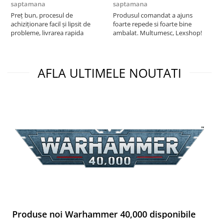
saptamana
saptamana
s
Preț bun, procesul de
Produsul comandat a ajuns
5
achiziționare facil și lipsit de
foarte repede si foarte bine
probleme, livrarea rapida
ambalat. Multumesc, Lexshop!
AFLA ULTIMELE NOUTATI
Produse noi Warhammer 40,000 disponibile