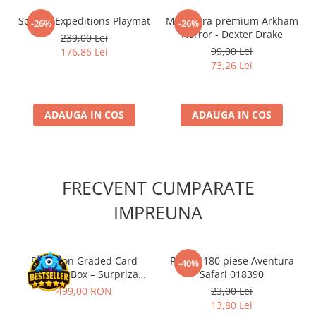
Scythe: Expeditions Playmat
Miniatura premium Arkham
-26%
-26%
Horror - Dexter Drake
239,00 Lei
99,00 Lei
176,86 Lei
73,26 Lei
ADAUGA IN COS
ADAUGA IN COS
FRECVENT CUMPARATE
IMPREUNA
Pokemon Graded Card
Puzzle 180 piese Aventura
-40%
Mystery Box – Surpriza
Safari 018390
perfecta pentru
499,00 RON
23,00 Lei
colectionari!
13,80 Lei