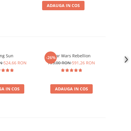
ADAUGA IN COS
ing Sun
Star Wars Rebellion
Firefly
-26%
-26%
Anniversar
ON
524,66 RON
799,00 RON
591,26 RON
1.589,0
A IN COS
ADAUGA IN COS
ADA