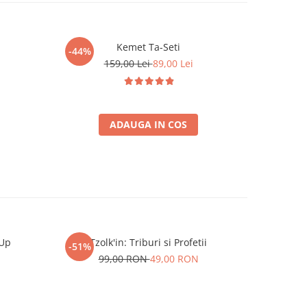
Kemet Ta-Seti
-44%
-26%
159,00 Lei
89,00 Lei
7
ADAUGA IN COS
 Up
Tzolk'in: Triburi si Profetii
Regele din
-51%
-55%
99,00 RON
49,00 RON
6