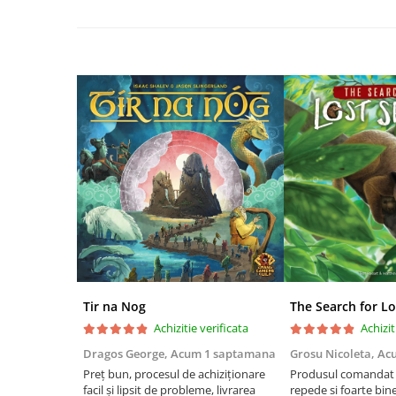
Riftbound singles
Gundam TCG
Puzzle
Puzzle 1000 piese
Accesorii pentru puzzle
Puzzle 3000 piese
Puzzle 2000 piese
Puzzle 1500 piese
Puzzle 20 piese
Puzzle 60 piese
Puzzle 4 in 1
Tir na Nog
The Search for Lo
Puzzle 40 piese
Achizitie verificata
Achizit
Puzzle 30 piese
Dragos George,
Acum 1 saptamana
Grosu Nicoleta,
Ac
Puzzle 120 piese
Preț bun, procesul de achiziționare
Produsul comandat a
facil și lipsit de probleme, livrarea
repede si foarte bin
Puzzle 260 piese