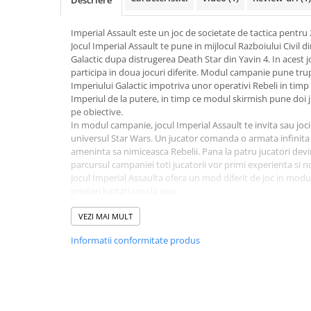
Merch Lex Hobby Store
Pop Culture
Imperial Assault este un joc de societate de tactica pentru 2
Sepci
Jocul Imperial Assault te pune in mijlocul Razboiului Civil d
Galactic dupa distrugerea Death Star din Yavin 4. In acest joc
Tricouri
participa in doua jocuri diferite. Modul campanie pune trup
Imperiului Galactic impotriva unor operativi Rebeli in timp
Postere
Imperiul de la putere, in timp ce modul skirmish pune doi ju
Geek Stuff
pe obiective.
In modul campanie, jocul Imperial Assault te invita sau joc
Figurine
universul Star Wars. Un jucator comanda o armata infinita a
ameninta sa nimiceasca Rebelii. Pana la patru jucatori devin
Cani/Pahare
parcursul campaniei toti jucatorii vor primi experienta si noi
Brelocuri
Jocul Imperial Assaulta ofera un mod diferit de joc in modul
prieten luptati unu la unu.
Plusuri si papusi
In jocul de baza veti gasi ca un bonus, miniaturi cu Luke S
Contine:
VEZI MAI MULT
Decoratiuni
- regulament, ghid campanie si ghid mod skirmish
Carti
Informatii conformitate produs
- 34 miniaturi din plastic
- 59 cartonase pentru harta fata verso
Fesuri
- 11 zaruri
Studio Ghibli/My Neighbor
- peste 250 de carti
Totoro/Kiki etc
- peste 150 de jetoane
- Luke Skywalker Ally Pack si Darth Vader Villain Pack