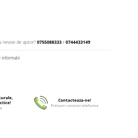
Ai nevoie de ajutor?
0755088333
/
0744433149
informatii
turale,
Contacteaza-ne!
ctice!
Preluam comenzi telefonice
ee