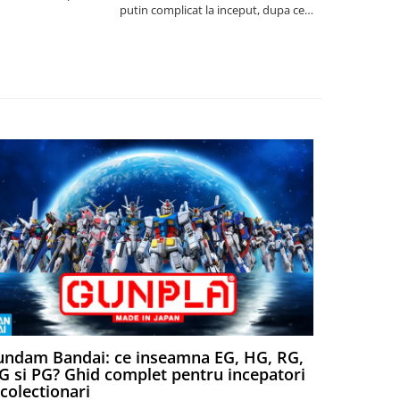
putin complicat la inceput, dupa ce
intelegi mecanismele il poti juca
foarte usor.
ndam Bandai: ce inseamna EG, HG, RG,
Aventuri
 si PG? Ghid complet pentru incepatori
Episodul
 colectionari
MonstruLex t