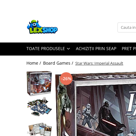
Toate Produsele
Board Games
Games Workshop
TOATE PRODUSELE
ACHIZIȚII PRIN SEAP
PRET 
Board Games
Extensii boardgames
Home /
Board Games /
Star Wars: Imperial Assault
Card Games (jocuri cu carti)
Extensii card games
-26%
Jocuri pentru toata familia
Party Games (jocuri de petrecere)
Jocuri pentru copii
Smart Games
Puzzle-uri logice
Jocuri cu miniaturi