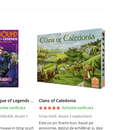
Riftbound League of Legends TCG Unleashed Booster Pack 14 Carti
Clans of Caledonia
izitie verificata
Achizitie verificata
BOGDAN,
Acum 1
Ursu Iosif,
Acum 2 saptamani
Cristian Neg
saptamani
Este un joc foarte bun, bazat pe
umoase in timp scurt
economie, destul de echilibrat si, desi
5