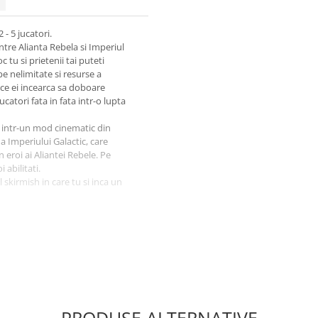
 - 5 jucatori.
intre Alianta Rebela si Imperiul
 tu si prietenii tai puteti
e nelimitate si resurse a
 ce ei incearca sa doboare
catori fata in fata intr-o lupta
i intr-un mod cinematic din
 Imperiului Galactic, care
 eroi ai Aliantei Rebele. Pe
 abilitati.
 skirmish in care tu si inca un
kywalker si Darth Vader.
PRODUSE ALTERNATIVE