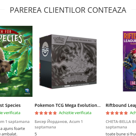
PAREREA CLIENTILOR CONTEAZA
st Species
Pokemon TCG Mega Evolution Pitch Black Elite Trainer Box
ie verificata
Achizitie verificata
Ach
um 1 saptamana
Бисер Йорданов,
Acum 1
CHETA-BELLA 
saptamana
saptamana
 ajuns foarte
e ambalat.
5
toate bune si fr