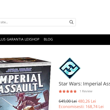
PLUS GARANTIA LEXSHOP
BLOG
Star Wars: Imperial As
1 Review
649,00 Lei
480,26 Lei
Economisesti:
168,74
Lei