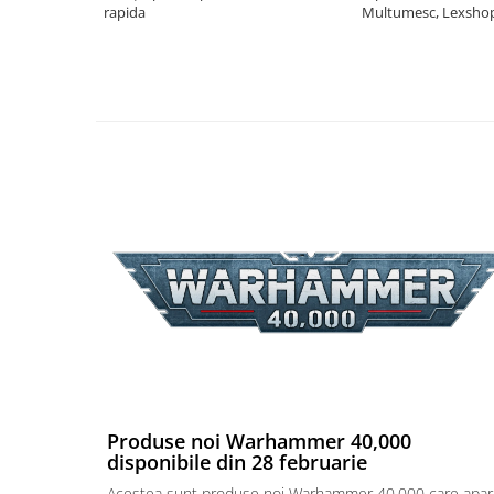
rapida
Multumesc, Lexsho
Puzzle 4000 piese
Puzzle 500 piese
4D Cityscape Time Puzzle
Puzzle 180 piese
Puzzle 12 piese
Educative
Puzzle 300 piese
Puzzle
Puzzle 70 piese
Puzzle cu 100 piese
Puzzle cu 200 piese
Puzzle XXL
Produse noi Warhammer 40,000
Puzzle 2 in 1
disponibile din 28 februarie
Puzzle 1000 piese panorama
Acestea sunt produse noi Warhammer 40,000 care apar