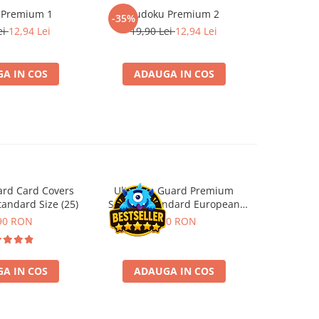
 Premium 1
Sudoku Premium 2
Instrumen
-35%
-19%
l
ei
12,94 Lei
19,90 Lei
12,94 Lei
181,4
A IN COS
ADAUGA IN COS
ADA
ard Card Covers
Ultimate Guard Premium
Gwent Playm
andard Size (25)
Sleeves Standard European
vari
Board Game Size (50)
90 RON
9,90 RON
129,00 
A IN COS
ADAUGA IN COS
VE