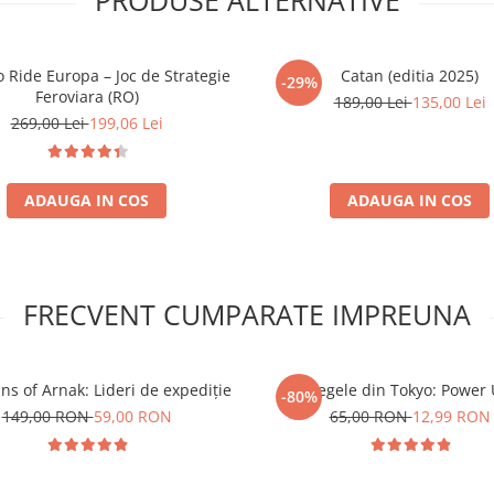
to Ride Europa – Joc de Strategie
Catan (editia 2025)
-29%
Feroviara (RO)
189,00 Lei
135,00 Lei
269,00 Lei
199,06 Lei
ADAUGA IN COS
ADAUGA IN COS
FRECVENT CUMPARATE IMPREUNA
ns of Arnak: Lideri de expediție
Regele din Tokyo: Power
-80%
149,00 RON
59,00 RON
65,00 RON
12,99 RON