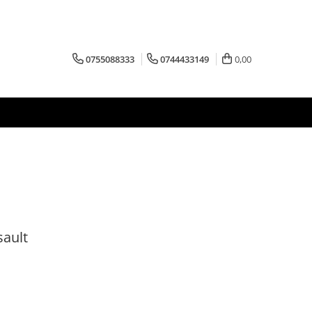
0755088333
0744433149
0,00
sault