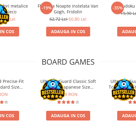
ulori metalice
Flasneta Noapte instelata Van
Sudoku
-19%
-35%
ce, Djeco
Gogh, Fridolin
19,90 L
0,80 Lei
62,72 Lei
50,80 Lei
IN COS
ADAUGA IN COS
ADAUG
BOARD GAMES
 Precise-Fit
Ultimate Guard Classic Soft
Ultimate Gu
ndard Size
Sleeves Japanese Size
Toploading St
nt (100)
Transparent (100)
 RON
9,99 RON
29,
IN COS
ADAUGA IN COS
ADAUG