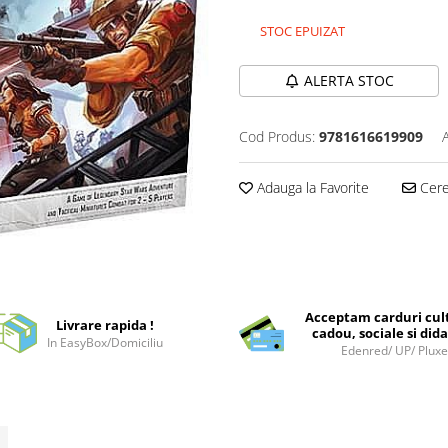
STOC EPUIZAT
ALERTA STOC
Cod Produs:
9781616619909
Adauga la Favorite
Cere 
Acceptam carduri cul
Livrare rapida !
cadou, sociale si dida
In EasyBox/Domiciliu
Edenred/ UP/ Plux