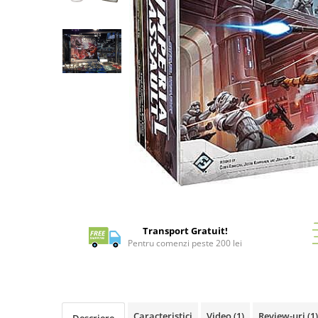
Battletech
Final Girl - solo game
Miniaturi Arkham Horror
Miniaturi HEROCLIX
Accesorii pentru boardgames
Protectii carti (Sleeves)
Playmats
Deck Boxes/Cutii pentru carti
Portofolii/ Clasoare pentru carti
Distribuie
The Army Painter
pe
Organizatoare
Facebook
Transport Gratuit!
Zaruri
Pentru comenzi peste 200 lei
Carti
Carti de joc
Alte produse Hobby
Caracteristici
Video
(1)
Review-uri
(1)
Descriere