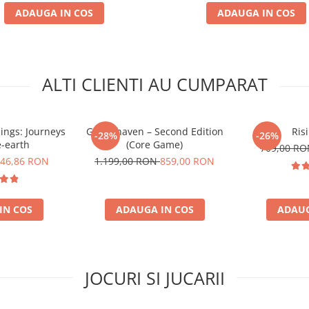
ADAUGA IN COS
ADAUGA IN COS
ALTI CLIENTI AU CUMPARAT
Rings: Journeys
Gloomhaven – Second Edition
Ris
-28%
-26%
e-earth
(Core Game)
709,00 R
46,86 RON
1.199,00 RON
859,00 RON
IN COS
ADAUGA IN COS
ADAUG
JOCURI SI JUCARII