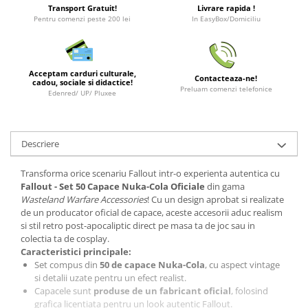
Minecraft
Transport Gratuit!
Livrare rapida !
Pentru comenzi peste 200 lei
In EasyBox/Domiciliu
Carnetele
Dragon Ball
Pokemon
Acceptam carduri culturale,
Contacteaza-ne!
cadou, sociale si didactice!
Preluam comenzi telefonice
One Piece
Edenred/ UP/ Pluxee
Lord of The Rings
Naruto Shippuden
Descriere
Sailor Moon
Transforma orice scenariu Fallout intr-o experienta autentica cu
Harry Potter
Fallout - Set 50 Capace Nuka-Cola Oficiale
din gama
Star Trek
Wasteland Warfare Accessories
! Cu un design aprobat si realizate
de un producator oficial de capace, aceste accesorii aduc realism
Fallout
si stil retro post-apocaliptic direct pe masa ta de joc sau in
colectia ta de cosplay.
Stranger Things
Caracteristici principale:
Collectibles
Set compus din
50 de capace Nuka-Cola
, cu aspect vintage
si detalii uzate pentru un efect realist.
KPop Demon Hunters
Capacele sunt
produse de un fabricant oficial
, folosind
grafica licentiata pentru un look autentic Fallout.
Retro Arcade – Jocuri, Console si