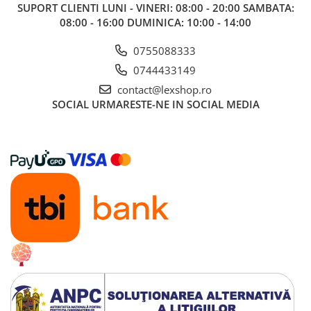
SUPORT CLIENTI
LUNI - VINERI: 08:00 - 20:00 SAMBATA:
Alte RPG
08:00 - 16:00 DUMINICA: 10:00 - 14:00
LEGO
Cutii depozitare
0755088333
0744433149
Decoratiuni si accesorii
contact@lexshop.ro
Ghiozdane si rechizite
SOCIAL
URMARESTE-NE IN SOCIAL MEDIA
Animal Crossing
Lego Architecture
Lego Art
Lego Boost
Lego Bluey
Lego City
Lego Classic
Lego Colectia Botanica
Lego Creator
Lego Creator Expert