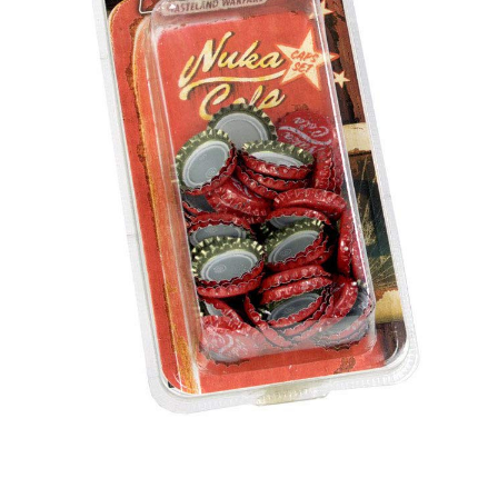
Battletech
Final Girl - solo game
Miniaturi Arkham Horror
Miniaturi HEROCLIX
Accesorii pentru boardgames
Protectii carti (Sleeves)
Playmats
Deck Boxes/Cutii pentru carti
Portofolii/ Clasoare pentru carti
The Army Painter
Organizatoare
Zaruri
Carti
Carti de joc
Alte produse Hobby