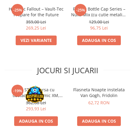
Riftbound singles
Hanorac Fallout – Vault-Tec
Fallout Bottle Cap Series –
-25%
-25%
Gundam TCG
Prepare for the Future
Nuka Mix (cu cutie metalica
de colectie)
359,00 Lei
129,00 Lei
Puzzle
269,25 Lei
96,75 Lei
Puzzle 1000 piese
VEZI VARIANTE
ADAUGA IN COS
Accesorii pentru puzzle
Puzzle 3000 piese
Puzzle 2000 piese
JOCURI SI JUCARII
Puzzle 1500 piese
Puzzle 20 piese
Puzzle 60 piese
Kit STEM Cursa cu
Flasneta Noapte instelata
-19%
obstacole Dynamic XM,
Van Gogh, Fridolin
Puzzle 4 in 1
Fischertechnik
362,88 Lei
62,72 RON
Puzzle 40 piese
293,93 Lei
Puzzle 30 piese
ADAUGA IN COS
ADAUGA IN COS
Puzzle 120 piese
Puzzle 260 piese