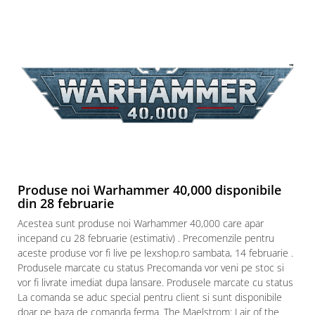
Paints & Tools
Starter Sets
Books and Codex
Accesorii
Figurine
Star Wars figurine
Friday The 13th
Marvel Univers
Produse noi Warhammer 40,000 disponibile
Figurine diverse
din 28 februarie
DC Univers
Acestea sunt produse noi Warhammer 40,000 care apar
FUNKO POP!
incepand cu 28 februarie (estimativ) . Precomenzile pentru
aceste produse vor fi live pe lexshop.ro sambata, 14 februarie .
One Piece
Produsele marcate cu status Precomanda vor veni pe stoc si
Dragon Ball
vor fi livrate imediat dupa lansare. Produsele marcate cu status
La comanda se aduc special pentru client si sunt disponibile
Anime
doar pe baza de comanda ferma. The Maelstrom: Lair of the