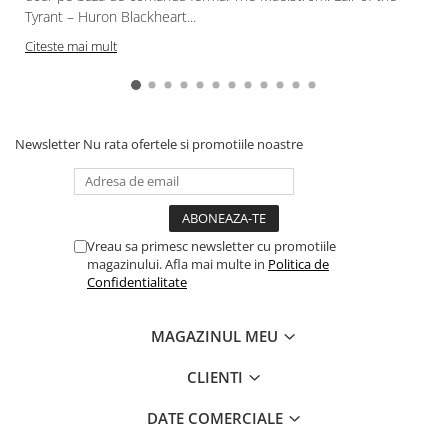
Gundam
Tyrant – Huron Blackheart...
Accesorii Gundam
Citeste mai mult
Transformers
Modele Revell
Figurine NECA
Newsletter
Nu rata ofertele si promotiile noastre
D&D si Alte RPG
Manuale
Figurine
Altele
Vreau sa primesc newsletter cu promotiile
magazinului. Afla mai multe in
Politica de
Screens
Confidentialitate
Nolzur
MAGAZINUL MEU
Premium
Board games
CLIENTI
Harti
DATE COMERCIALE
Teren