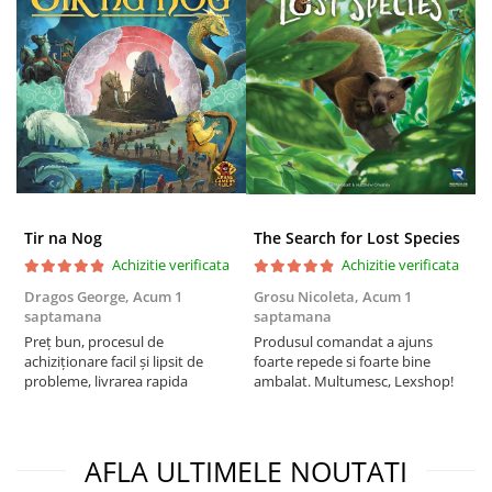
Puzzle 3D
Puzzle 8000 piese
Puzzle 150 piese
Puzzle 1000 piese fluorescent
Puzzle din lemn
Mandala
Puzzle 24 piese
Tir na Nog
The Search for Lost Species
Puzzle-uri metalice si logice
Achizitie verificata
Achizitie verificata
Puzzle 3 in 1
Dragos George,
Acum 1
Grosu Nicoleta,
Acum 1
C
saptamana
saptamana
2
Puzzle 350 piese
Preț bun, procesul de
Produsul comandat a ajuns
t
Puzzle 275 piese
achiziționare facil și lipsit de
foarte repede si foarte bine
s
probleme, livrarea rapida
ambalat. Multumesc, Lexshop!
Puzzle 550 piese
Warhammer
Warhammer 40K
AFLA ULTIMELE NOUTATI
Age of Sigmar