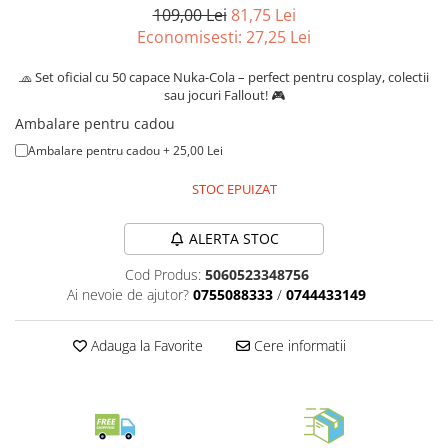
Merch Lex Hobby Store
109,00 Lei
81,75 Lei
Economisesti:
27,25
Lei
Pop Culture
Sepci
🧢 Set oficial cu 50 capace Nuka-Cola – perfect pentru cosplay, colectii
sau jocuri Fallout! 🎮
Tricouri
Ambalare pentru cadou
Postere
Ambalare pentru cadou + 25,00 Lei
Geek Stuff
Figurine
STOC EPUIZAT
Cani/Pahare
ALERTA STOC
Brelocuri
Cod Produs:
5060523348756
Plusuri si papusi
Ai nevoie de ajutor?
0755088333
/
0744433149
Decoratiuni
Carti
Adauga la Favorite
Cere informatii
Fesuri
Studio Ghibli/My Neighbor
Totoro/Kiki etc