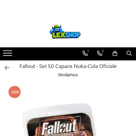
Toate Produsele
Board Games
Games Workshop
Board Games
1
2
Extensii boardgames
Fallout - Set 50 Capace Nuka-Cola Oficiale
Card Games (jocuri cu carti)
Modiphius
Extensii card games
Jocuri pentru toata familia
-25%
Party Games (jocuri de petrecere)
Jocuri pentru copii
Smart Games
Puzzle-uri logice
Jocuri cu miniaturi