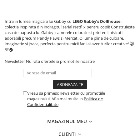
Minecraft
Carnetele
Intra in lumea magica a lui Gabby cu
LEGO Gabby’s Dollhouse
,
Dragon Ball
colectia inspirata din indragitul serial Netflix pentru copii! Construieste
Pokemon
casa de papusi a lui Gabby, camerele colorate si prietenii pisicuti
adorabili precum Pandy Paws si Mercat. O lume plina de culoare,
One Piece
imaginatie si joaca, perfecta pentru micii fani ai aventurilor creative! 🐱
💜🏠
Lord of The Rings
Naruto Shippuden
Newsletter
Nu rata ofertele si promotiile noastre
Sailor Moon
Harry Potter
Star Trek
Vreau sa primesc newsletter cu promotiile
magazinului. Afla mai multe in
Politica de
Fallout
Confidentialitate
Stranger Things
Collectibles
MAGAZINUL MEU
KPop Demon Hunters
CLIENTI
Retro Arcade – Jocuri, Console si