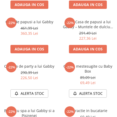
ADAUGA IN COS
ADAUGA IN COS
Battletech
Final Girl - solo game
Casa de papusi a lui Gabby
LEGO Casa de papusi a lui
-22%
-22%
Miniaturi Arkham Horror
Gabby – Muntele de dulciuri
461,99 Lei
Miniaturi HEROCLIX
si gradina Miau-Zanei 11205
291,49 Lei
360,35 Lei
227,36 Lei
Accesorii pentru boardgames
Protectii carti (Sleeves)
ADAUGA IN COS
ADAUGA IN COS
Playmats
Deck Boxes/Cutii pentru carti
Camera de party a lui Gabby
Creatii mestesugite cu Baby
-22%
-22%
Portofolii/ Clasoare pentru carti
Box
290,39 Lei
The Army Painter
89,09 Lei
226,50 Lei
Organizatoare
69,49 Lei
Zaruri
ALERTA STOC
ALERTA STOC
Carti
Carti de joc
Barca cu spa a lui Gabby si a
Distractie in bucatarie
Alte produse Hobby
-22%
-22%
Pisirenei
60,49 Lei