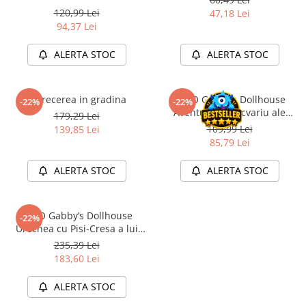
Merch Lex Hobby Store
120,99 Lei
47,18 Lei
94,37 Lei
Pop Culture
Sepci
ALERTA STOC
ALERTA STOC
Tricouri
Postere
Petrecerea in gradina
LEGO Gabby’s Dollhouse
-22%
-22%
Geek Stuff
Aventurile in Acvariu ale
179,29 Lei
Sirenei Gabby 11204
109,99 Lei
Figurine
139,85 Lei
85,79 Lei
Cani/Pahare
ALERTA STOC
ALERTA STOC
Brelocuri
Plusuri si papusi
Decoratiuni
LEGO Gabby’s Dollhouse
-22%
Urechea cu Pisi-Cresa a lui
Carti
Gabby 10796
235,39 Lei
Fesuri
183,60 Lei
Studio Ghibli/My Neighbor
ALERTA STOC
Totoro/Kiki etc