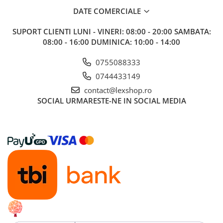
Accesorii Clasice
DATE COMERCIALE
Book Nooks
SUPORT CLIENTI
LUNI - VINERI: 08:00 - 20:00 SAMBATA:
Hello Kitty - Produse Oficiale
08:00 - 16:00 DUMINICA: 10:00 - 14:00
Sanrio
0755088333
Comic Books (Benzi Desenate)
0744433149
Trading Card Games
contact@lexshop.ro
DragonBallZ
SOCIAL
URMARESTE-NE IN SOCIAL MEDIA
Yu-Gi-Oh!
Yu Gi Oh
Pokemon TCG
Accesorii TCG
Digimon Card Game
Cardfight!! Vanguard
Weis Schwarz
Flesh and Blood