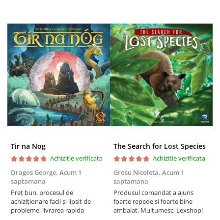
Tir na Nog
The Search for Lost Species
Achizitie verificata
Achizitie verificata
Dragos George,
Acum 1
Grosu Nicoleta,
Acum 1
C
saptamana
saptamana
2
Preț bun, procesul de
Produsul comandat a ajuns
t
achiziționare facil și lipsit de
foarte repede si foarte bine
s
probleme, livrarea rapida
ambalat. Multumesc, Lexshop!