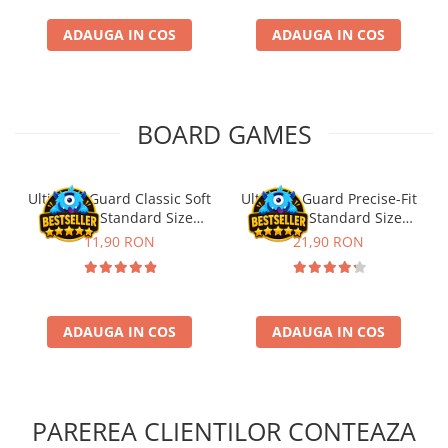
ADAUGA IN COS
ADAUGA IN COS
BOARD GAMES
Ultimate Guard Classic Soft
Ultimate Guard Precise-Fit
Sleeves Standard Size
Sleeves Standard Size
Transparent (100)
Transparent (100)
11,90 RON
21,90 RON
ADAUGA IN COS
ADAUGA IN COS
PAREREA CLIENTILOR CONTEAZA