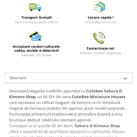
LEGO Wicked
Lampi si brelocuri cu LED
Transport Gratuit!
Livrare rapida !
Pentru comenzi peste 200 lei
In EasyBox/Domiciliu
Lenjerii de pat si textile
Recipiente alimentare
Seturi emblematice
Acceptam carduri culturale,
Contacteaza-ne!
cadou, sociale si didactice!
Preluam comenzi telefonice
Lego Editions
Edenred/ UP/ Pluxee
Lego Pokemon
Lego Friends
Descriere
LEGO Ninjago
Descoperă eleganța tradițiilor japoneze cu
Cutebee Sakura O
Kimono Shop
, un kit DIY din seria
CuteBee Miniature Houses
care recreează un rafinat magazin de kimono-uri în miniatură.
Inspirat de farmecul străzilor din Japonia, acest model surprinde
frumusețea arhitecturii tradiționale și atmosfera liniștită a unui
boutique dedicat celebrului veșmânt japonez.
Conceput ca un puzzle 3D din lemn,
Sakura O Kimono Shop
oferă o experiență de asamblare relaxantă și captivantă. Fiecare