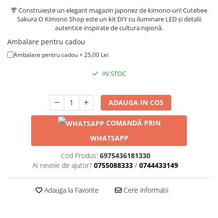
Puzzle 3D
LEGO Jurassic World
Rechizite
👘 Construiește un elegant magazin japonez de kimono-uri! Cutebee
Retro Arcade – Jocuri, Console si
Puzzle 8000 piese
LEGO Marvel Super Heroes
Costume si accesorii
Sakura O Kimono Shop este un kit DIY cu iluminare LED și detalii
Accesorii Clasice
autentice inspirate de cultura niponă.
Puzzle 150 piese
LEGO Mindstorms
Book Nooks
Ambalare pentru cadou
Puzzle 1000 piese fluorescent
LEGO Minecraft
Hello Kitty - Produse Oficiale
Ambalare pentru cadou + 25,00 Lei
Sanrio
Puzzle din lemn
LEGO Minifigurine
IN STOC
Comic Books (Benzi Desenate)
Mandala
LEGO Minions
Puzzle 24 piese
LEGO Movie
ADAUGA IN COS
Puzzle-uri metalice si logice
LEGO One Piece
COMANDĂ PRIN
Puzzle 3 in 1
LEGO Sonic the Hedgehog
WHATSAPP
Puzzle 350 piese
LEGO Speed Champions
Puzzle 275 piese
LEGO Star Wars
Cod Produs:
6975436181330
Ai nevoie de ajutor?
0755088333
/
0744433149
Puzzle 550 piese
LEGO Super Mario
LEGO Technic
Adauga la Favorite
Cere informatii
LEGO VIDIYO
LEGO Wednesday