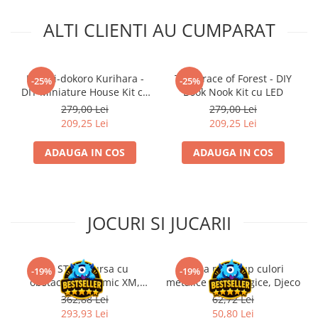
ALTI CLIENTI AU CUMPARAT
Kanmi-dokoro Kurihara -
The Grace of Forest - DIY
-25%
-25%
DIY Miniature House Kit cu
Book Nook Kit cu LED
LED
279,00 Lei
279,00 Lei
209,25 Lei
209,25 Lei
ADAUGA IN COS
ADAUGA IN COS
JOCURI SI JUCARII
Kit STEM Cursa cu
Trusa make-up culori
-19%
-19%
obstacole Dynamic XM,
metalice non alergice, Djeco
Fischertechnik
362,88 Lei
62,72 Lei
293,93 Lei
50,80 Lei