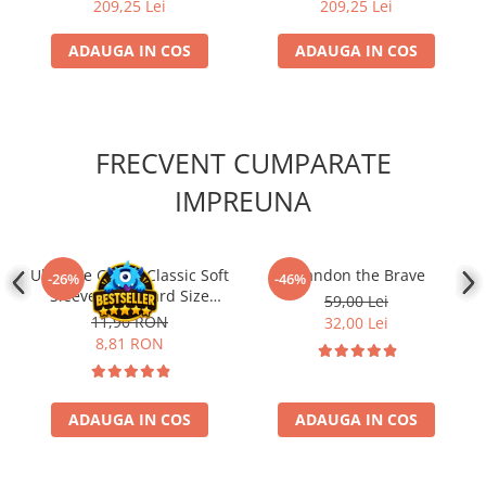
209,25 Lei
209,25 Lei
ADAUGA IN COS
ADAUGA IN COS
FRECVENT CUMPARATE
IMPREUNA
Ultimate Guard Classic Soft
Brandon the Brave
-26%
-46%
Sleeves Standard Size
59,00 Lei
Transparent (100)
11,90 RON
32,00 Lei
8,81 RON
ADAUGA IN COS
ADAUGA IN COS