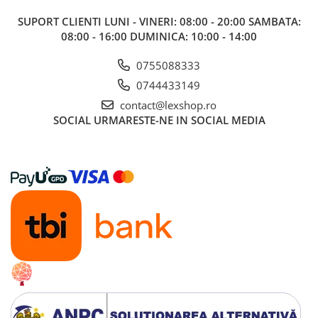
LEGO
SUPORT CLIENTI
LUNI - VINERI: 08:00 - 20:00 SAMBATA:
Cutii depozitare
08:00 - 16:00 DUMINICA: 10:00 - 14:00
Decoratiuni si accesorii
0755088333
Ghiozdane si rechizite
0744433149
Animal Crossing
contact@lexshop.ro
Lego Architecture
SOCIAL
URMARESTE-NE IN SOCIAL MEDIA
Lego Art
Lego Boost
Lego Bluey
Lego City
Lego Classic
Lego Colectia Botanica
Lego Creator
Lego Creator Expert
Lego DC Super Heroes