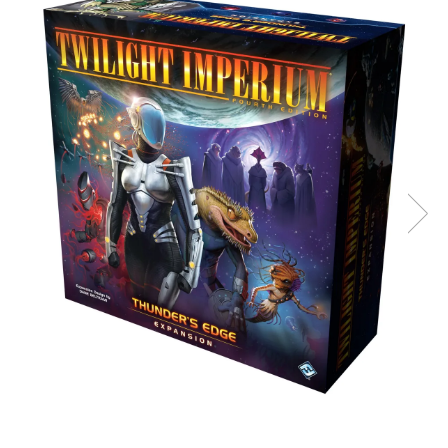
Battletech
Final Girl - solo game
Miniaturi Arkham Horror
Miniaturi HEROCLIX
Accesorii pentru boardgames
Protectii carti (Sleeves)
Playmats
Deck Boxes/Cutii pentru carti
Portofolii/ Clasoare pentru carti
The Army Painter
Organizatoare
Zaruri
Carti
Carti de joc
Alte produse Hobby