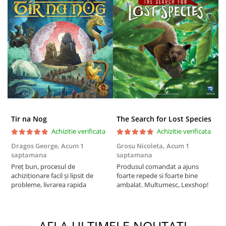
Puzzle 3D
Puzzle 8000 piese
Puzzle 150 piese
Puzzle 1000 piese fluorescent
Puzzle din lemn
Mandala
Puzzle 24 piese
Puzzle-uri metalice si logice
Tir na Nog
The Search for Lost Species
Achizitie verificata
Achizitie verificata
Puzzle 3 in 1
Dragos George,
Acum 1
Grosu Nicoleta,
Acum 1
Б
Puzzle 350 piese
saptamana
saptamana
s
Puzzle 275 piese
Preț bun, procesul de
Produsul comandat a ajuns
5
achiziționare facil și lipsit de
foarte repede si foarte bine
Puzzle 550 piese
probleme, livrarea rapida
ambalat. Multumesc, Lexshop!
Warhammer
Warhammer 40K
AFLA ULTIMELE NOUTATI
Age of Sigmar