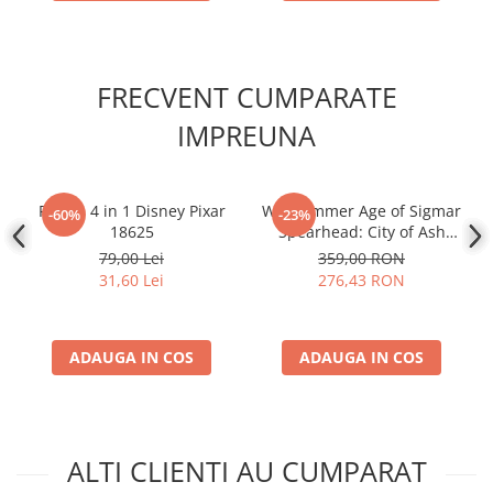
Disney Lorcana
Altered
Star Wars Unlimited
FRECVENT CUMPARATE
UniVersus CCG
IMPREUNA
Neverrift TCG
Riftbound League of Legends TCG
Puzzle 4 in 1 Disney Pixar
Warhammer Age of Sigmar
-60%
-23%
Hololive
18625
Spearhead: City of Ash
Gaming Pack (EN)
Magic The Gathering TCG
79,00 Lei
359,00 RON
31,60 Lei
276,43 RON
One Piece Card Game
Colectii Oficiale Topps si Panini si
altele
ADAUGA IN COS
ADAUGA IN COS
Final Fantasy
Grand Archive TCG
Alte TCG-uri
ALTI CLIENTI AU CUMPARAT
Carti singles