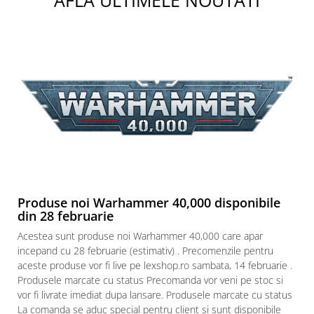
Paints & Tools
Starter Sets
Books and Codex
Accesorii
Figurine
Star Wars figurine
Friday The 13th
Marvel Univers
Figurine diverse
Produse noi Warhammer 40,000 disponibile
DC Univers
din 28 februarie
FUNKO POP!
Acestea sunt produse noi Warhammer 40,000 care apar
incepand cu 28 februarie (estimativ) . Precomenzile pentru
One Piece
aceste produse vor fi live pe lexshop.ro sambata, 14 februarie .
Dragon Ball
Produsele marcate cu status Precomanda vor veni pe stoc si
vor fi livrate imediat dupa lansare. Produsele marcate cu status
Anime
La comanda se aduc special pentru client si sunt disponibile