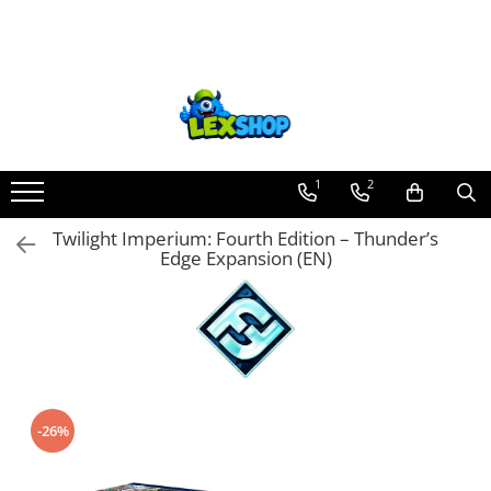
Toate Produsele
Board Games
Games Workshop
Board Games
1
2
Extensii boardgames
Twilight Imperium: Fourth Edition – Thunder’s
Card Games (jocuri cu carti)
Edge Expansion (EN)
Extensii card games
Jocuri pentru toata familia
Party Games (jocuri de petrecere)
Jocuri pentru copii
Smart Games
-26%
Puzzle-uri logice
Jocuri cu miniaturi