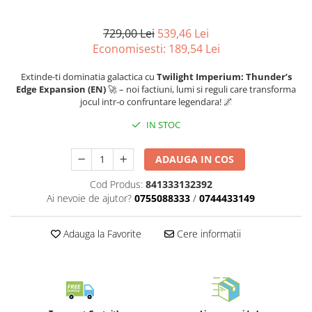
Merch Lex Hobby Store
Pop Culture
729,00 Lei
539,46 Lei
Sepci
Economisesti:
189,54
Lei
Tricouri
Extinde-ti dominatia galactica cu
Twilight Imperium: Thunder’s
Postere
Edge Expansion (EN)
🚀 – noi factiuni, lumi si reguli care transforma
jocul intr-o confruntare legendara! 🌌
Geek Stuff
IN STOC
Figurine
Cani/Pahare
ADAUGA IN COS
Brelocuri
Cod Produs:
841333132392
Plusuri si papusi
Ai nevoie de ajutor?
0755088333
/
0744433149
Decoratiuni
Adauga la Favorite
Cere informatii
Carti
Fesuri
Studio Ghibli/My Neighbor
Totoro/Kiki etc