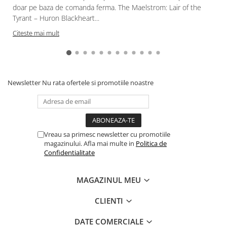
Gundam
doar pe baza de comanda ferma. The Maelstrom: Lair of the
Tyrant – Huron Blackheart...
Accesorii Gundam
Citeste mai mult
Transformers
Modele Revell
D&D si Alte RPG
Manuale
Newsletter
Nu rata ofertele si promotiile noastre
Figurine
Altele
Screens
Vreau sa primesc newsletter cu promotiile
Nolzur
magazinului. Afla mai multe in
Politica de
Confidentialitate
Premium
Board games
MAGAZINUL MEU
Harti
CLIENTI
Teren
Alte RPG
DATE COMERCIALE