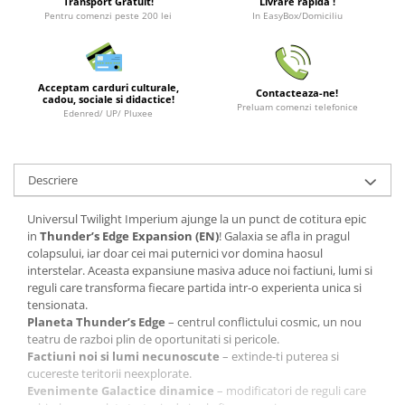
Transport Gratuit!
Livrare rapida !
Minecraft
Pentru comenzi peste 200 lei
In EasyBox/Domiciliu
Carnetele
Dragon Ball
Acceptam carduri culturale,
Pokemon
Contacteaza-ne!
cadou, sociale si didactice!
Preluam comenzi telefonice
Edenred/ UP/ Pluxee
One Piece
Lord of The Rings
Naruto Shippuden
Descriere
Sailor Moon
Universul Twilight Imperium ajunge la un punct de cotitura epic
Harry Potter
in
Thunder’s Edge Expansion (EN)
! Galaxia se afla in pragul
colapsului, iar doar cei mai puternici vor domina haosul
Star Trek
interstelar. Aceasta expansiune masiva aduce noi factiuni, lumi si
reguli care transforma fiecare partida intr-o experienta unica si
Fallout
tensionata.
Stranger Things
Planeta Thunder’s Edge
– centrul conflictului cosmic, un nou
teatru de razboi plin de oportunitati si pericole.
Collectibles
Factiuni noi si lumi necunoscute
– extinde-ti puterea si
KPop Demon Hunters
cucereste teritorii neexplorate.
Evenimente Galactice dinamice
– modificatori de reguli care
Retro Arcade – Jocuri, Console si