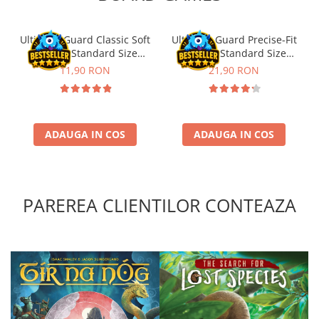
Puzzle 4000 piese
Ultimate Guard Classic Soft
Ultimate Guard Precise-Fit
Puzzle 500 piese
Sleeves Standard Size
Sleeves Standard Size
4D Cityscape Time Puzzle
Transparent (100)
Transparent (100)
11,90 RON
21,90 RON
Puzzle 180 piese
Puzzle 12 piese
Educative
ADAUGA IN COS
ADAUGA IN COS
Puzzle 300 piese
Puzzle
Puzzle 70 piese
PAREREA CLIENTILOR CONTEAZA
Puzzle cu 100 piese
Puzzle cu 200 piese
Puzzle XXL
Puzzle 2 in 1
Puzzle 1000 piese panorama