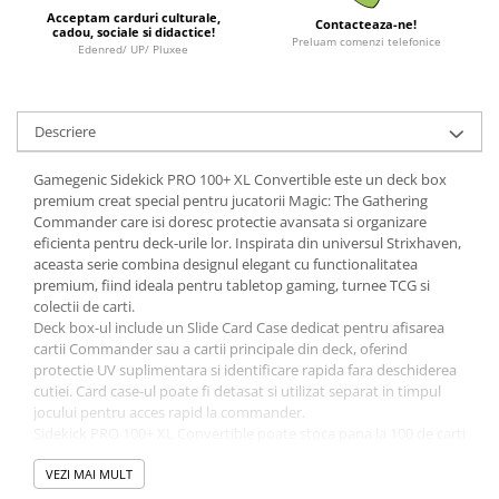
Minecraft
Acceptam carduri culturale,
Contacteaza-ne!
cadou, sociale si didactice!
Preluam comenzi telefonice
Carnetele
Edenred/ UP/ Pluxee
Dragon Ball
Pokemon
Descriere
One Piece
Gamegenic Sidekick PRO 100+ XL Convertible este un deck box
Lord of The Rings
premium creat special pentru jucatorii Magic: The Gathering
Naruto Shippuden
Commander care isi doresc protectie avansata si organizare
eficienta pentru deck-urile lor. Inspirata din universul Strixhaven,
Sailor Moon
aceasta serie combina designul elegant cu functionalitatea
premium, fiind ideala pentru tabletop gaming, turnee TCG si
Harry Potter
colectii de carti.
Star Trek
Deck box-ul include un Slide Card Case dedicat pentru afisarea
cartii Commander sau a cartii principale din deck, oferind
Fallout
protectie UV suplimentara si identificare rapida fara deschiderea
Stranger Things
cutiei. Card case-ul poate fi detasat si utilizat separat in timpul
jocului pentru acces rapid la commander.
Collectibles
Sidekick PRO 100+ XL Convertible poate stoca pana la 100 de carti
double-sleeved folosind extra Thick Inner Sleeves sau 100 de carti
KPop Demon Hunters
double-sleeved standard, lasand loc suplimentar pentru token-
VEZI MAI MULT
Retro Arcade – Jocuri, Console si
uri si accesorii. Sistemul convertible premium permite atasarea