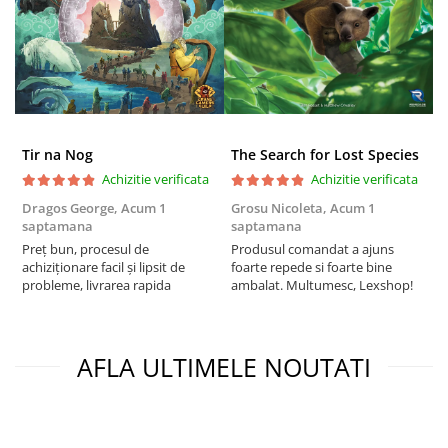
Puzzle 3D
Puzzle 8000 piese
Puzzle 150 piese
Puzzle 1000 piese fluorescent
Puzzle din lemn
Tir na Nog
The Search for Lost Species
Mandala
Achizitie verificata
Achizitie verificata
Puzzle 24 piese
Dragos George,
Acum 1
Grosu Nicoleta,
Acum 1
C
saptamana
saptamana
2
Puzzle-uri metalice si logice
Preț bun, procesul de
Produsul comandat a ajuns
t
Puzzle 3 in 1
achiziționare facil și lipsit de
foarte repede si foarte bine
s
probleme, livrarea rapida
ambalat. Multumesc, Lexshop!
Puzzle 350 piese
Puzzle 275 piese
Puzzle 550 piese
AFLA ULTIMELE NOUTATI
Warhammer
Warhammer 40K
Age of Sigmar