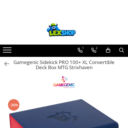
Toate Produsele
Board Games
Games Workshop
Board Games
1
2
Extensii boardgames
Gamegenic Sidekick PRO 100+ XL Convertible
Card Games (jocuri cu carti)
Deck Box MTG Strixhaven
Extensii card games
Jocuri pentru toata familia
Party Games (jocuri de petrecere)
Jocuri pentru copii
-26%
Smart Games
Puzzle-uri logice
Jocuri cu miniaturi