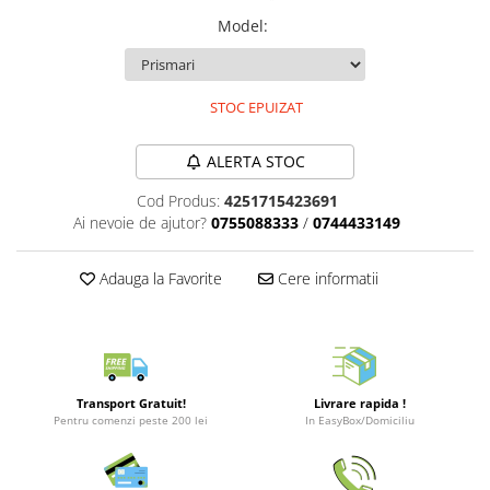
Merch Lex Hobby Store
Model
:
Pop Culture
Sepci
Tricouri
STOC EPUIZAT
Postere
ALERTA STOC
Geek Stuff
Cod Produs:
4251715423691
Figurine
Ai nevoie de ajutor?
0755088333
/
0744433149
Cani/Pahare
Brelocuri
Adauga la Favorite
Cere informatii
Plusuri si papusi
Decoratiuni
Carti
Transport Gratuit!
Livrare rapida !
Fesuri
Pentru comenzi peste 200 lei
In EasyBox/Domiciliu
Studio Ghibli/My Neighbor
Totoro/Kiki etc