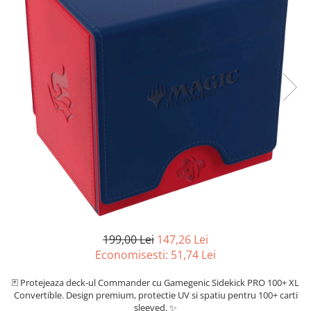
Battletech
Final Girl - solo game
Miniaturi Arkham Horror
Miniaturi HEROCLIX
Accesorii pentru boardgames
Protectii carti (Sleeves)
Playmats
Deck Boxes/Cutii pentru carti
Portofolii/ Clasoare pentru carti
The Army Painter
Organizatoare
Zaruri
199,00 Lei
147,26 Lei
Carti
Economisesti:
51,74
Lei
Carti de joc
🃏 Protejeaza deck-ul Commander cu Gamegenic Sidekick PRO 100+ XL
Convertible. Design premium, protectie UV si spatiu pentru 100+ carti
Alte produse Hobby
sleeved. ✨