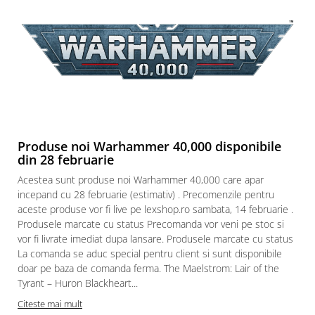
Paints & Tools
Starter Sets
Books and Codex
Accesorii
Figurine
Star Wars figurine
Produse noi Warhammer 40,000 disponibile
Friday The 13th
din 28 februarie
Marvel Univers
Acestea sunt produse noi Warhammer 40,000 care apar
Figurine diverse
incepand cu 28 februarie (estimativ) . Precomenzile pentru
aceste produse vor fi live pe lexshop.ro sambata, 14 februarie .
DC Univers
Produsele marcate cu status Precomanda vor veni pe stoc si
FUNKO POP!
vor fi livrate imediat dupa lansare. Produsele marcate cu status
La comanda se aduc special pentru client si sunt disponibile
One Piece
doar pe baza de comanda ferma. The Maelstrom: Lair of the
Dragon Ball
Tyrant – Huron Blackheart...
Anime
Citeste mai mult