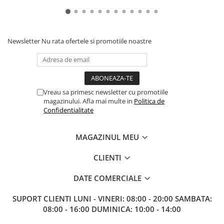
Gundam
Accesorii Gundam
Transformers
Newsletter
Nu rata ofertele si promotiile noastre
Modele Revell
Figurine NECA
D&D si Alte RPG
Vreau sa primesc newsletter cu promotiile
Manuale
magazinului. Afla mai multe in
Politica de
Figurine
Confidentialitate
Altele
MAGAZINUL MEU
Screens
Nolzur
CLIENTI
Premium
DATE COMERCIALE
Board games
SUPORT CLIENTI
LUNI - VINERI: 08:00 - 20:00 SAMBATA:
Harti
08:00 - 16:00 DUMINICA: 10:00 - 14:00
Teren