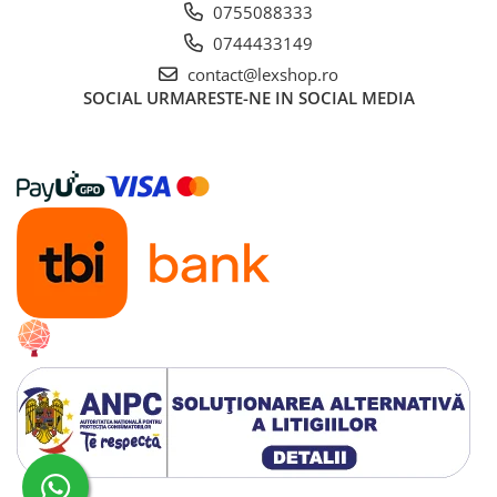
0755088333
Alte RPG
0744433149
LEGO
contact@lexshop.ro
Cutii depozitare
SOCIAL
URMARESTE-NE IN SOCIAL MEDIA
Decoratiuni si accesorii
Ghiozdane si rechizite
Animal Crossing
Lego Architecture
Lego Art
Lego Boost
Lego Bluey
Lego City
Lego Classic
Lego Colectia Botanica
Lego Creator
Lego Creator Expert