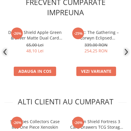
FRECVENT CUMPARATE
Disney Lorcana
IMPREUNA
Altered
Star Wars Unlimited
UniVersus CCG
Dragon Shield Apple Green
Magic: The Gathering –
-26%
-25%
& Silver Matte Dual Card
Lorwyn Eclipsed
Neverrift TCG
Sleeves (100)
Commander Deck (EN)
65,00 Lei
339,00 RON
Riftbound League of Legends TCG
48,10 Lei
254,25 RON
Hololive
Magic The Gathering TCG
ADAUGA IN COS
VEZI VARIANTE
One Piece Card Game
Colectii Oficiale Topps si Panini si
altele
ALTI CLIENTI AU CUMPARAT
Final Fantasy
Grand Archive TCG
Alte TCG-uri
Squaroes Collectors Case
Dragon Shield Fortress 3
-26%
-26%
800 One Piece Xenoskin
Card Drawers TCG Storage
Carti singles