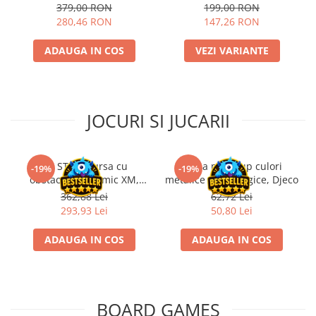
Box
379,00 RON
199,00 RON
Riftbound singles
280,46 RON
147,26 RON
Gundam TCG
ADAUGA IN COS
VEZI VARIANTE
Puzzle
Puzzle 1000 piese
Accesorii pentru puzzle
JOCURI SI JUCARII
Puzzle 3000 piese
Puzzle 2000 piese
Puzzle 1500 piese
Kit STEM Cursa cu
Trusa make-up culori
-19%
-19%
obstacole Dynamic XM,
metalice non alergice, Djeco
Puzzle 20 piese
Fischertechnik
362,88 Lei
62,72 Lei
Puzzle 60 piese
293,93 Lei
50,80 Lei
Puzzle 4 in 1
ADAUGA IN COS
ADAUGA IN COS
Puzzle 40 piese
Puzzle 30 piese
Puzzle 120 piese
BOARD GAMES
Puzzle 260 piese