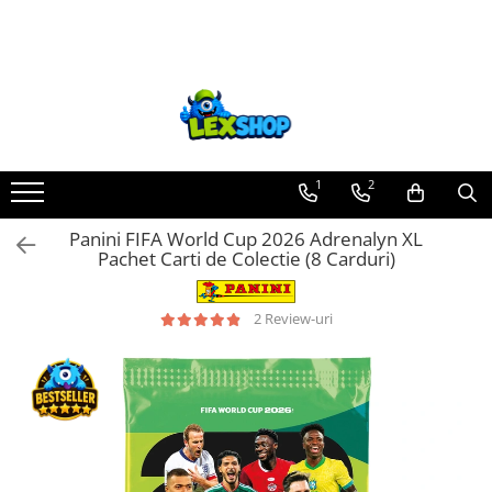
Toate Produsele
Board Games
Games Workshop
Board Games
1
2
Extensii boardgames
Panini FIFA World Cup 2026 Adrenalyn XL
Card Games (jocuri cu carti)
Pachet Carti de Colectie (8 Carduri)
Extensii card games
Jocuri pentru toata familia
2 Review-uri
Party Games (jocuri de petrecere)
Jocuri pentru copii
Smart Games
Puzzle-uri logice
Jocuri cu miniaturi