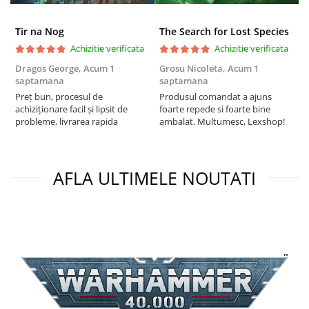
Puzzle 3D
Tir na Nog
The Search for Lost Species
Puzzle 8000 piese
Achizitie verificata
Achizitie verificata
Puzzle 150 piese
Dragos George,
Acum 1
Grosu Nicoleta,
Acum 1
C
Puzzle 1000 piese fluorescent
saptamana
saptamana
2
Puzzle din lemn
Preț bun, procesul de
Produsul comandat a ajuns
t
achiziționare facil și lipsit de
foarte repede si foarte bine
s
Mandala
probleme, livrarea rapida
ambalat. Multumesc, Lexshop!
Puzzle 24 piese
Puzzle-uri metalice si logice
AFLA ULTIMELE NOUTATI
Puzzle 3 in 1
Puzzle 350 piese
Puzzle 275 piese
Puzzle 550 piese
Warhammer
Warhammer 40K
Age of Sigmar