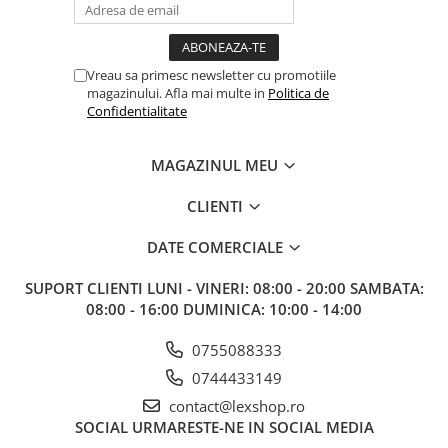
Gundam
Accesorii Gundam
Transformers
Vreau sa primesc newsletter cu promotiile
magazinului. Afla mai multe in
Politica de
Modele Revell
Confidentialitate
D&D si Alte RPG
Manuale
MAGAZINUL MEU
Figurine
CLIENTI
Altele
Screens
DATE COMERCIALE
Nolzur
SUPORT CLIENTI
LUNI - VINERI: 08:00 - 20:00 SAMBATA:
Premium
08:00 - 16:00 DUMINICA: 10:00 - 14:00
Board games
0755088333
Harti
0744433149
Teren
contact@lexshop.ro
SOCIAL
URMARESTE-NE IN SOCIAL MEDIA
Alte RPG