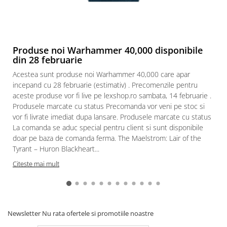
Paints & Tools
Starter Sets
Books and Codex
Produse noi Warhammer 40,000 disponibile
din 28 februarie
Accesorii
Acestea sunt produse noi Warhammer 40,000 care apar
Figurine
incepand cu 28 februarie (estimativ) . Precomenzile pentru
Star Wars figurine
aceste produse vor fi live pe lexshop.ro sambata, 14 februarie .
Friday The 13th
Produsele marcate cu status Precomanda vor veni pe stoc si
vor fi livrate imediat dupa lansare. Produsele marcate cu status
Marvel Univers
La comanda se aduc special pentru client si sunt disponibile
Figurine diverse
doar pe baza de comanda ferma. The Maelstrom: Lair of the
Tyrant – Huron Blackheart...
DC Univers
Citeste mai mult
FUNKO POP!
One Piece
Dragon Ball
Newsletter
Nu rata ofertele si promotiile noastre
Anime