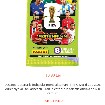
Battletech
Final Girl - solo game
Miniaturi Arkham Horror
Miniaturi HEROCLIX
Accesorii pentru boardgames
Protectii carti (Sleeves)
Playmats
Deck Boxes/Cutii pentru carti
Portofolii/ Clasoare pentru carti
The Army Painter
Organizatoare
10,90 Lei
Zaruri
Descopera starurile fotbalului mondial cu Panini FIFA World Cup 2026
Carti
Adrenalyn XL! ⚽ Pachet cu 8 carti aleatorii din colectia oficiala de 630
Carti de joc
carduri.
Alte produse Hobby
STOC EPUIZAT