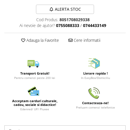
Merch Lex Hobby Store
ALERTA STOC
Pop Culture
Sepci
Cod Produs:
8051708029338
Ai nevoie de ajutor?
0755088333
/
0744433149
Tricouri
Postere
Adauga la Favorite
Cere informatii
Geek Stuff
Figurine
Cani/Pahare
Brelocuri
Transport Gratuit!
Livrare rapida !
Pentru comenzi peste 200 lei
In EasyBox/Domiciliu
Plusuri si papusi
Decoratiuni
Carti
Acceptam carduri culturale,
Contacteaza-ne!
cadou, sociale si didactice!
Preluam comenzi telefonice
Fesuri
Edenred/ UP/ Pluxee
Studio Ghibli/My Neighbor
Totoro/Kiki etc