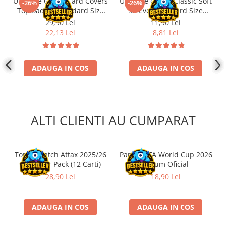
Ultimate Guard Card Covers
Ultimate Guard Classic Soft
-26%
-26%
Disney Lorcana
Toploading Standard Size
Sleeves Standard Size
(25)
Transparent (100)
29,90 Lei
11,90 Lei
Altered
22,13 Lei
8,81 Lei
Star Wars Unlimited
UniVersus CCG
ADAUGA IN COS
ADAUGA IN COS
Neverrift TCG
Riftbound League of Legends TCG
Hololive
ALTI CLIENTI AU CUMPARAT
Magic The Gathering TCG
One Piece Card Game
Colectii Oficiale Topps si Panini si
Topps Match Attax 2025/26
Panini FIFA World Cup 2026
altele
– Booster Pack (12 Carti)
Album Oficial
Final Fantasy
28,90 Lei
18,90 Lei
Grand Archive TCG
Alte TCG-uri
ADAUGA IN COS
ADAUGA IN COS
Carti singles