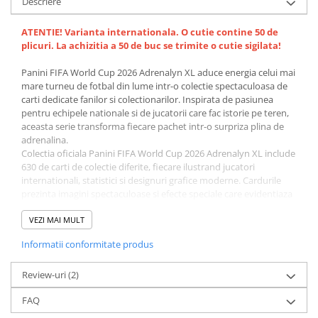
Descriere
Minecraft
Carnetele
ATENTIE! Varianta internationala. O cutie contine 50 de
plicuri. La achizitia a 50 de buc se trimite o cutie sigilata!
Dragon Ball
Pokemon
Panini FIFA World Cup 2026 Adrenalyn XL aduce energia celui mai
mare turneu de fotbal din lume intr-o colectie spectaculoasa de
One Piece
carti dedicate fanilor si colectionarilor. Inspirata de pasiunea
pentru echipele nationale si de jucatorii care fac istorie pe teren,
Lord of The Rings
aceasta serie transforma fiecare pachet intr-o surpriza plina de
Naruto Shippuden
adrenalina.
Colectia oficiala Panini FIFA World Cup 2026 Adrenalyn XL include
Sailor Moon
630 de carti de colectie diferite, fiecare ilustrand jucatori
internationali, statistici si designuri grafice moderne. Cardurile
Harry Potter
prezinta imagini spectaculoase si efecte speciale care evidentiaza
Star Trek
starurile fotbalului mondial si momentele memorabile ale
competitiei.
VEZI MAI MULT
Fallout
Fiecare pachet contine 8 carti alese aleatoriu din colectia
Informatii conformitate produs
completa, ceea ce face experienta deschiderii unui plic si mai
Stranger Things
captivanta. Colectionarii pot descoperi carduri rare, speciale sau
Collectibles
jucatori preferati, completand treptat intreaga serie.
Review-uri
(2)
Seria Adrenalyn XL este apreciata la nivel global pentru
KPop Demon Hunters
FAQ
combinatia dintre colectie si joc strategic. Cardurile pot fi folosite
Retro Arcade – Jocuri, Console si
si in jocul oficial Adrenalyn XL, unde statisticile jucatorilor