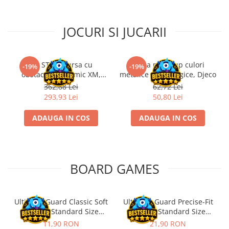
Riftbound singles
Gundam TCG
JOCURI SI JUCARII
Puzzle
Puzzle 1000 piese
Kit STEM Cursa cu
Trusa make-up culori
-19%
-19%
Accesorii pentru puzzle
obstacole Dynamic XM,
metalice non alergice, Djeco
Fischertechnik
Puzzle 3000 piese
362,88 Lei
62,72 Lei
293,93 Lei
50,80 Lei
Puzzle 2000 piese
Puzzle 1500 piese
ADAUGA IN COS
ADAUGA IN COS
Puzzle 20 piese
Puzzle 60 piese
Puzzle 4 in 1
BOARD GAMES
Puzzle 40 piese
Puzzle 30 piese
Ultimate Guard Classic Soft
Ultimate Guard Precise-Fit
Sleeves Standard Size
Sleeves Standard Size
Puzzle 120 piese
Transparent (100)
Transparent (100)
11,90 RON
21,90 RON
Puzzle 260 piese